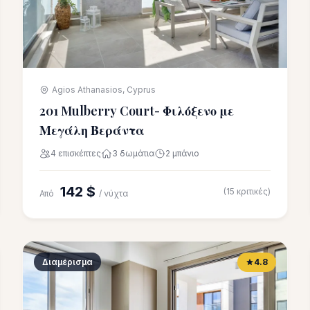
Agios Athanasios, Cyprus
201 Mulberry Court- Φιλόξενο με
Μεγάλη Βεράντα
4 επισκέπτες
3 δωμάτια
2 μπάνιο
142 $
(15 κριτικές)
Από
/ νύχτα
Διαμέρισμα
4.8