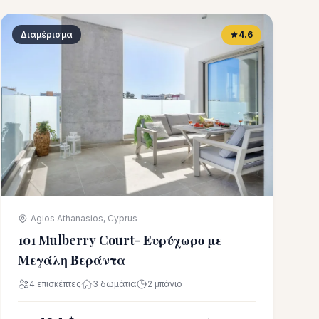
Διαμέρισμα
4.6
Agios Athanasios, Cyprus
101 Mulberry Court- Ευρύχωρο με
Μεγάλη Βεράντα
4 επισκέπτες
3 δωμάτια
2 μπάνιο