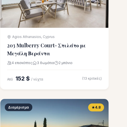
Agios Athanasios, Cyprus
203 Mulberry Court- Στιλάτο με
Μεγάλη Βεράντα
4 επισκέπτες
3 δωμάτια
2 μπάνιο
152 $
(13 κριτικές)
Από
/ νύχτα
Διαμέρισμα
4.8