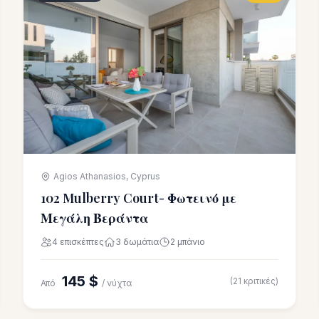
Agios Athanasios, Cyprus
102 Mulberry Court- Φωτεινό με
Μεγάλη Βεράντα
4 επισκέπτες
3 δωμάτια
2 μπάνιο
145 $
(21 κριτικές)
Από
/ νύχτα