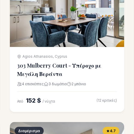
Agios Athanasios, Cyprus
303 Mulberry Court - Υπέροχο με
Μεγάλη Βεράντα
4 επισκέπτες
3 δωμάτια
2 μπάνιο
152 $
(12 κριτικές)
Από
/ νύχτα
Διαμέρισμα
4.7