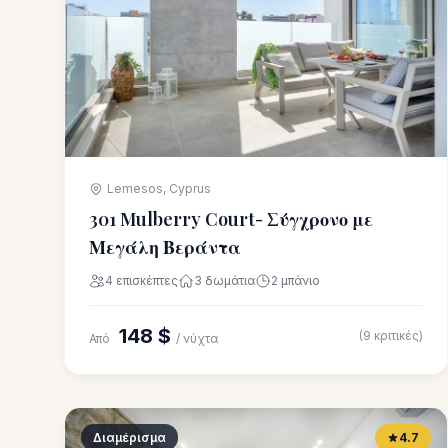
Lemesos, Cyprus
301 Mulberry Court- Σύγχρονο με
Μεγάλη Βεράντα
4 επισκέπτες
3 δωμάτια
2 μπάνιο
148 $
(9 κριτικές)
Από
/ νύχτα
Διαμέρισμα
4.7