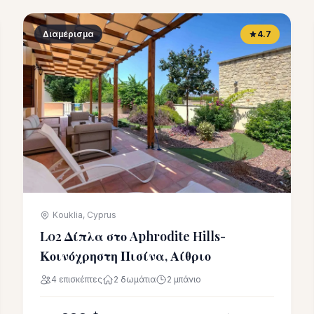
Διαμέρισμα
4.7
Kouklia, Cyprus
L02 Δίπλα στο Aphrodite Hills-
Κοινόχρηστη Πισίνα, Αίθριο
4 επισκέπτες
2 δωμάτια
2 μπάνιο