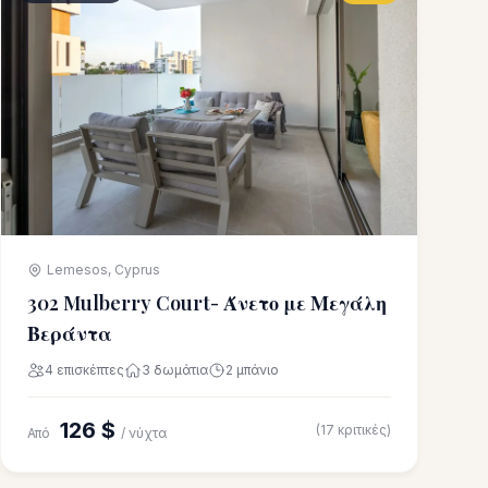
Lemesos, Cyprus
302 Mulberry Court- Άνετο με Μεγάλη
Βεράντα
4 επισκέπτες
3 δωμάτια
2 μπάνιο
126 $
(17 κριτικές)
Από
/ νύχτα