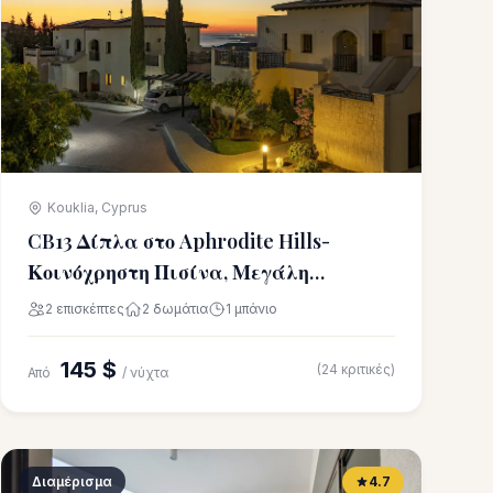
Kouklia, Cyprus
CB13 Δίπλα στο Aphrodite Hills-
Κοινόχρηστη Πισίνα, Μεγάλη
Βεράντα
2 επισκέπτες
2 δωμάτια
1 μπάνιο
145 $
(24 κριτικές)
Από
/ νύχτα
Διαμέρισμα
4.7