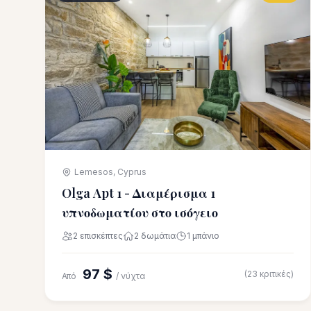
Lemesos, Cyprus
Olga Apt 1 - Διαμέρισμα 1
υπνοδωματίου στο ισόγειο
2 επισκέπτες
2 δωμάτια
1 μπάνιο
97 $
(23 κριτικές)
Από
/ νύχτα