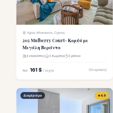
Agios Athanasios, Cyprus
202 Mulberry Court- Κομψό με
Μεγάλη Βεράντα
4 επισκέπτες
3 δωμάτια
2 μπάνιο
161 $
(20 κριτικές)
Από
/ νύχτα
Διαμέρισμα
4.9