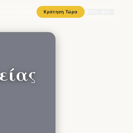
ΣΊΕΣ
ΕΠΙΚΟΙΝΩΝΊΑ
Κράτηση Τώρα
USD
EL
είας