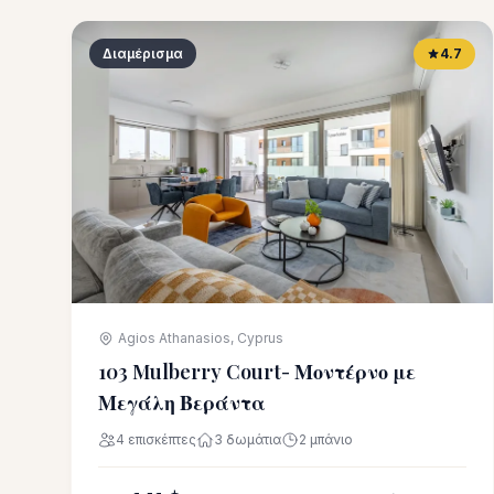
Διαμέρισμα
4.7
Agios Athanasios, Cyprus
103 Mulberry Court- Μοντέρνο με
Μεγάλη Βεράντα
4 επισκέπτες
3 δωμάτια
2 μπάνιο