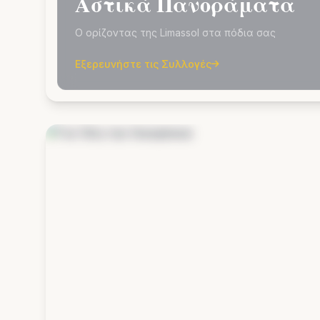
Αστικά Πανοράματα
Ο ορίζοντας της Limassol στα πόδια σας
Εξερευνήστε τις Συλλογές