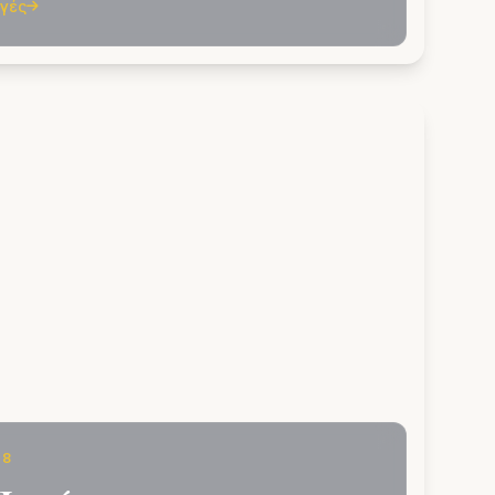
ογές
.8