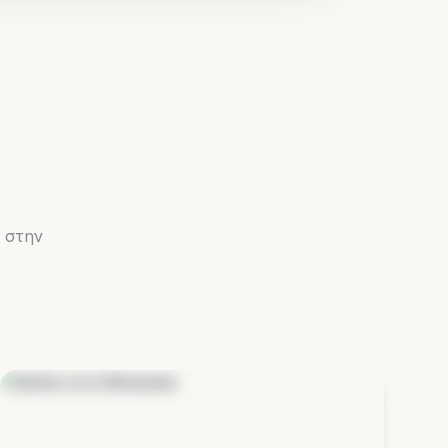
ν
 στην