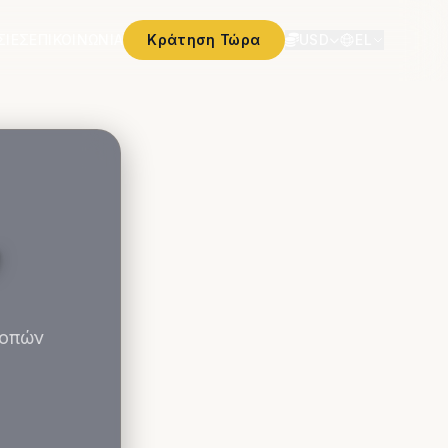
ΣΊΕΣ
ΕΠΙΚΟΙΝΩΝΊΑ
Κράτηση Τώρα
USD
EL
ν
κοπών