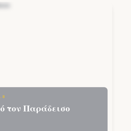
.8
ό τον Παράδεισο