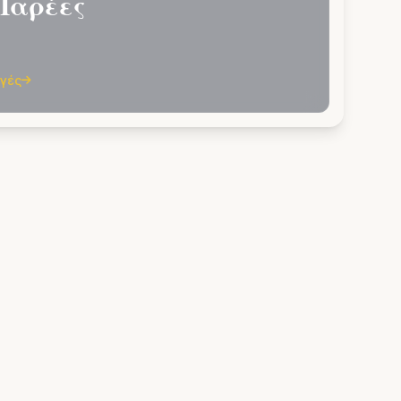
Παρέες
ογές