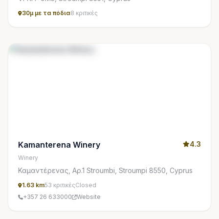
30μ με τα πόδια
8 κριτικές
Kamanterena Winery
4.3
Winery
Καμαντέρενας, Αρ.1 Stroumbi, Stroumpi 8550, Cyprus
1.63 km
53 κριτικές
Closed
+357 26 633000
Website