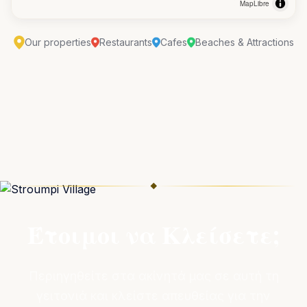
MapLibre
Our properties
Restaurants
Cafes
Beaches & Attractions
◆
Έτοιμοι να Κλείσετε;
Περιηγηθείτε στα ακίνητά μας σε αυτή τη
γειτονιά και κλείστε απευθείας για την