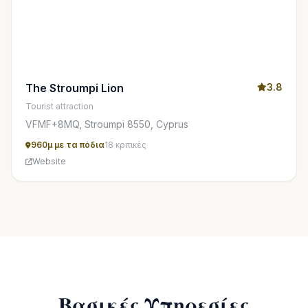
The Stroumpi Lion
3.8
Tourist attraction
VFMF+8MQ, Stroumpi 8550, Cyprus
960μ με τα πόδια
18 κριτικές
Website
Βασικές Υπηρεσίες