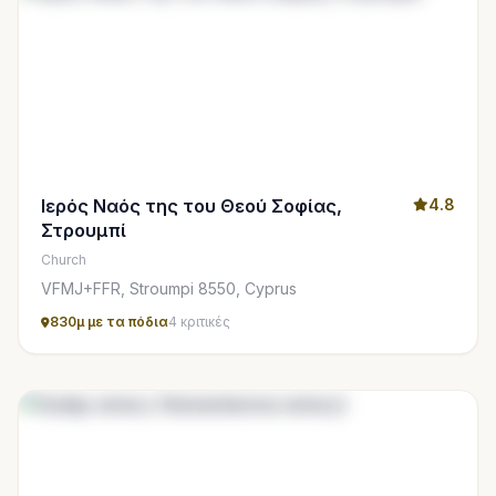
Ιερός Ναός της του Θεού Σοφίας,
4.8
Στρουμπί
Church
VFMJ+FFR, Stroumpi 8550, Cyprus
830μ με τα πόδια
4 κριτικές