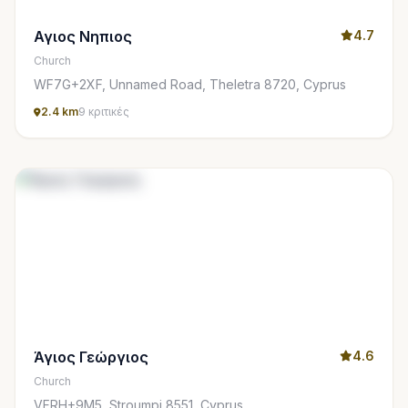
Αγιος Νηπιος
4.7
Church
WF7G+2XF, Unnamed Road, Theletra 8720, Cyprus
2.4 km
9 κριτικές
Άγιος Γεώργιος
4.6
Church
VFRH+9M5, Stroumpi 8551, Cyprus