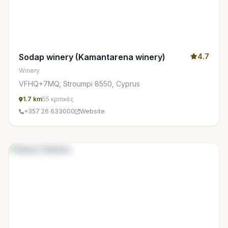
Sodap winery (Kamantarena winery)
4.7
Winery
VFHQ+7MQ, Stroumpi 8550, Cyprus
1.7 km
55 κριτικές
+357 26 633000
Website