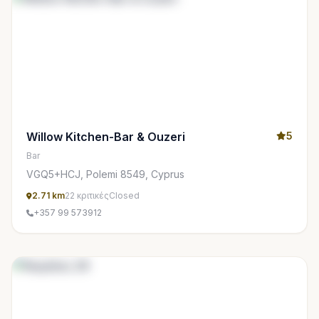
Willow Kitchen-Bar & Ouzeri
5
Bar
VGQ5+HCJ, Polemi 8549, Cyprus
2.71 km
22 κριτικές
Closed
+357 99 573912