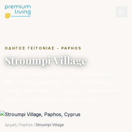
ΟΔΗΓΌΣ ΓΕΙΤΟΝΙΆΣ - PAPHOS
Stroumpi Village
A traditional wine village nestled in the Paphos
hills. The Stroumpi Villa offers a private pool
retreat surrounded by vineyards, with authentic
tavernas and stunning mountain views.
Αρχική
/
Paphos
/
Stroumpi Village