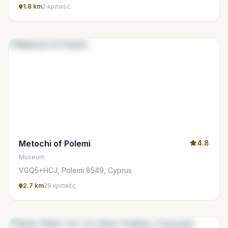
1.8 km
2 κριτικές
Metochi of Polemi
4.8
Museum
VGQ5+HCJ, Polemi 8549, Cyprus
2.7 km
29 κριτικές