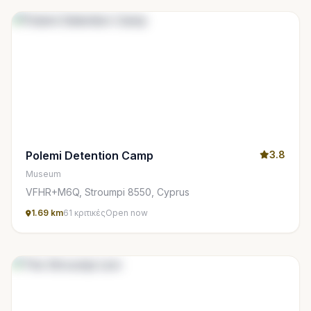
Polemi Detention Camp
3.8
Museum
VFHR+M6Q, Stroumpi 8550, Cyprus
1.69 km
61 κριτικές
Open now