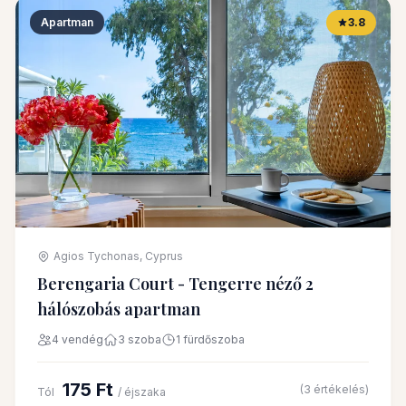
Apartman
3.8
Agios Tychonas, Cyprus
Berengaria Court - Tengerre néző 2
hálószobás apartman
4 vendég
3 szoba
1 fürdőszoba
175 Ft
(3 értékelés)
Tól
/ éjszaka