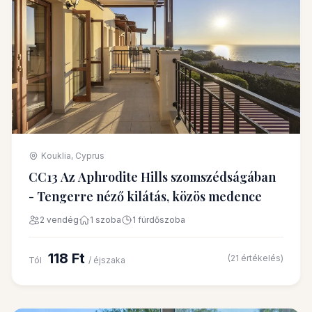
Kouklia, Cyprus
CC13 Az Aphrodite Hills szomszédságában
- Tengerre néző kilátás, közös medence
2 vendég
1 szoba
1 fürdőszoba
118 Ft
(21 értékelés)
Tól
/ éjszaka