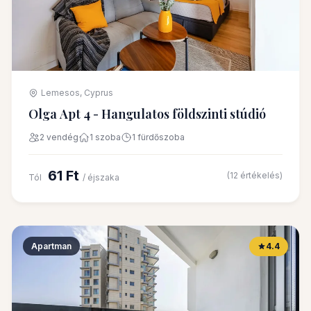
Lemesos, Cyprus
Olga Apt 4 - Hangulatos földszinti stúdió
2 vendég
1 szoba
1 fürdőszoba
61 Ft
(12 értékelés)
Tól
/ éjszaka
Apartman
4.4