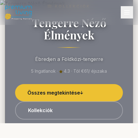
KOLLEKCIÓK
Tengerre Néző
Élmények
Ébredjen a Földközi-tengerre
5 Ingatlanok ·
4.3 · Tól €61/ éjszaka
Összes megtekintése
Kollekciók