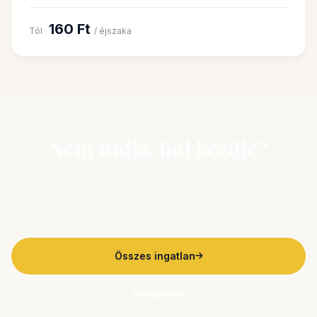
160 Ft
Tól
/ éjszaka
Nem tudja, hol kezdje?
Explore our full portfolio of holiday homes across
Cyprus
Összes ingatlan
Kollekciók