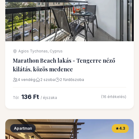
Agios Tychonas, Cyprus
Marathon Beach lakás - Tengerre néző
kilátás, közös medence
4 vendég
2 szoba
2 fürdőszoba
136 Ft
(16 értékelés)
Tól
/ éjszaka
Apartman
4.3