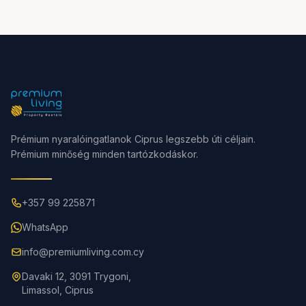
Prémium nyaralóingatlanok Ciprus legszebb úti céljain.
Prémium minőség minden tartózkodáskor.
+357 99 225871
WhatsApp
info@premiumliving.com.cy
Davaki 12, 3091 Trygoni,
Limassol, Ciprus