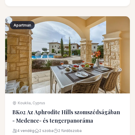
Apartman
Kouklia, Cyprus
BK02 Az Aphrodite Hills szomszédságában
- Medence- és tengerpanoráma
4 vendég
2 szoba
2 fürdőszoba