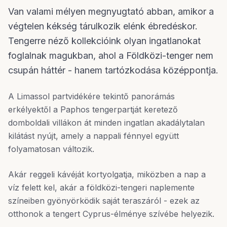
Van valami mélyen megnyugtató abban, amikor a
végtelen kékség tárulkozik elénk ébredéskor.
Tengerre néző kollekcióink olyan ingatlanokat
foglalnak magukban, ahol a Földközi-tenger nem
csupán háttér - hanem tartózkodása középpontja.
A Limassol partvidékére tekintő panorámás
erkélyektől a Paphos tengerpartját keretező
domboldali villákon át minden ingatlan akadálytalan
kilátást nyújt, amely a nappali fénnyel együtt
folyamatosan változik.
Akár reggeli kávéját kortyolgatja, miközben a nap a
víz felett kel, akár a földközi-tengeri naplemente
színeiben gyönyörködik saját teraszáról - ezek az
otthonok a tengert Cyprus-élménye szívébe helyezik.