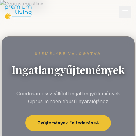
SZEMÉLYRE VÁLOGATVA
Ingatlangyűjtemények
Gondosan összeállított ingatlangyűjtemények
Ciprus minden típusú nyaralójához
Gyűjtemények Felfedezése