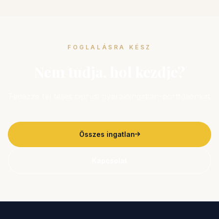
FOGLALÁSRA KÉSZ
Nem tudja, hol kezdje?
Fedezze fel teljes ciprusi nyaralóingatlan-portfóliónkat
Összes ingatlan
Kapcsolat