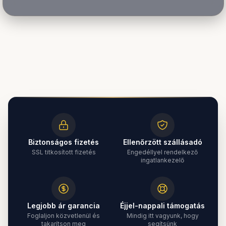
Biztonságos fizetés
Ellenőrzött szállásadó
SSL titkosított fizetés
Engedéllyel rendelkező
ingatlankezelő
Legjobb ár garancia
Éjjel-nappali támogatás
Foglaljon közvetlenül és
Mindig itt vagyunk, hogy
takarítson meg
segítsünk