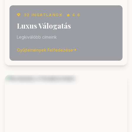
32 INGATLANOK
4.6
Luxus Válogatás
Legkiválóbb címeink
Gyűjtemények Felfedezése