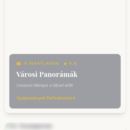
9 INGATLANOK
4.8
Városi Panorámák
Limassol látképe a lábad előtt
Gyűjtemények Felfedezése