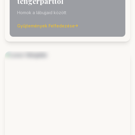
tengerparttól
Homok a lábujjaid között
Gyűjtemények Felfedezése