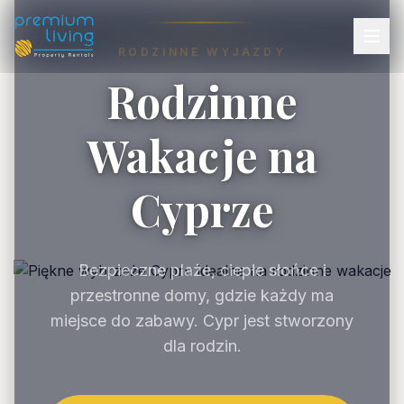
RODZINNE WYJAZDY
Rodzinne
Wakacje na
Cyprze
Bezpieczne plaże, ciepłe słońce i
przestronne domy, gdzie każdy ma
miejsce do zabawy. Cypr jest stworzony
dla rodzin.