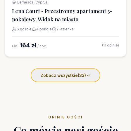
Lemesos, Cyprus
Lena Court - Przestronny apartament 3-
pokojowy, Widok na miasto
6 goście
4 pokoje
2 łazienka
164 zł
(11 opinie)
Od
/ noc
Zobacz wszystkie
(33)
OPINIE GOŚCI
Co mówią nasi goście