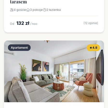
tarasem
4 goście
3 pokoje
2 łazienka
132 zł
(12 opinie)
Od
/ noc
Apartament
4.8