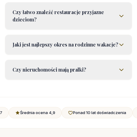
Czy łatwo znaleźć restauracje przyjazne
dzieciom?
Jaki jest najlepszy okres na rodzinne wakacje?
Czy nieruchomości mają pralki?
dnia ocena 4,9
Ponad 10 lat doświadczenia
Udogodnie