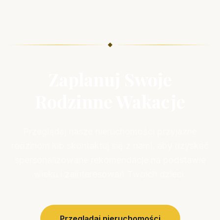
◆
Zaplanuj Swoje
Rodzinne Wakacje
Przeglądaj nasze nieruchomości przyjazne
rodzinom lub skontaktuj się z nami, aby uzyskać
spersonalizowane rekomendacje na podstawie
wieku i zainteresowań Twoich dzieci.
Przeglądaj nieruchomości