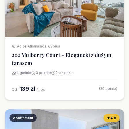
Agios Athanasios, Cyprus
202 Mulberry Court – Elegancki z dużym
tarasem
4 goście
3 pokoje
2 łazienka
139 zł
(20 opinie)
Od
/ noc
Apartament
4.9