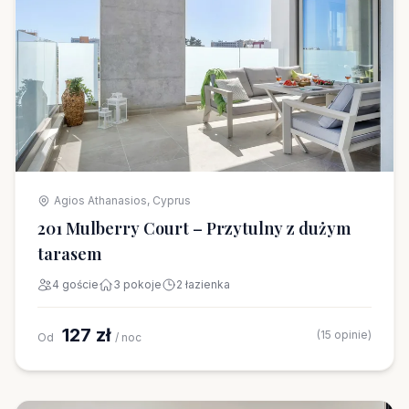
Agios Athanasios, Cyprus
201 Mulberry Court – Przytulny z dużym
tarasem
4 goście
3 pokoje
2 łazienka
127 zł
(15 opinie)
Od
/ noc