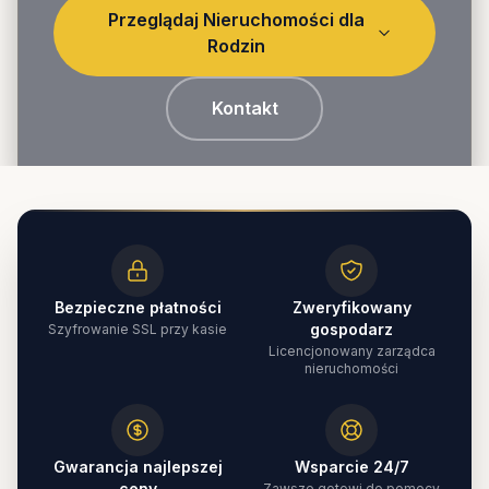
Przeglądaj Nieruchomości dla
Rodzin
Kontakt
Bezpieczne płatności
Zweryfikowany
gospodarz
Szyfrowanie SSL przy kasie
Licencjonowany zarządca
nieruchomości
Gwarancja najlepszej
Wsparcie 24/7
ceny
Zawsze gotowi do pomocy