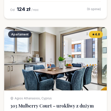
124 zł
(9 opinie)
Od
/ noc
Apartament
4.8
Agios Athanasios, Cyprus
303 Mulberry Court – urokliwy z dużym