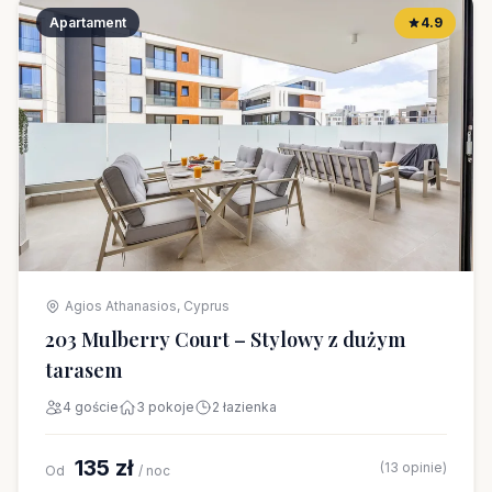
Apartament
4.9
Agios Athanasios, Cyprus
203 Mulberry Court – Stylowy z dużym
tarasem
4 goście
3 pokoje
2 łazienka
135 zł
(13 opinie)
Od
/ noc