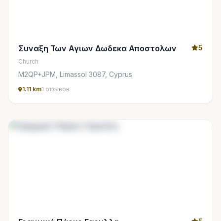
Συναξη Των Αγιων Δωδεκα Αποστολων
5
Church
M2QP+JPM, Limassol 3087, Cyprus
1.11 km
1 отзывов