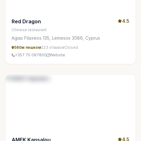
Red Dragon
4.5
Chinese restaurant
Agias Filaxeos 135, Lemesos 3086, Cyprus
560м пешком
223 отзывов
Closed
+357 70 087800
Website
AMEK Kapsalou
4.5