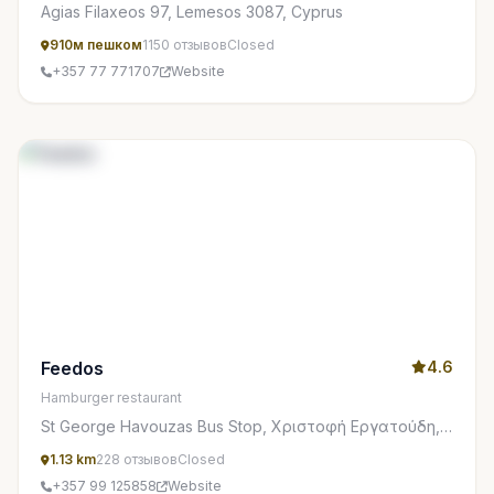
Agias Filaxeos 97, Lemesos 3087, Cyprus
910м пешком
1150 отзывов
Closed
+357 77 771707
Website
Feedos
4.6
Hamburger restaurant
St George Havouzas Bus Stop, Χριστοφή Εργατούδη,
Lemesos 3080, Cyprus
1.13 km
228 отзывов
Closed
+357 99 125858
Website