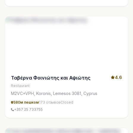
Ταβέρνα Φοινιώτης και Αψιώτης
4.6
Restaurant
M2VC+VPH, Koronis, Lemesos 3081, Cyprus
580м пешком
173 отзывов
Closed
+357 25 733755