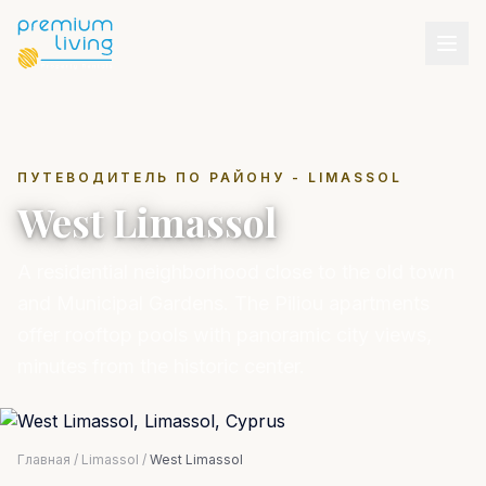
ПУТЕВОДИТЕЛЬ ПО РАЙОНУ - LIMASSOL
West Limassol
A residential neighborhood close to the old town
and Municipal Gardens. The Piliou apartments
offer rooftop pools with panoramic city views,
minutes from the historic center.
Главная
/
Limassol
/
West Limassol