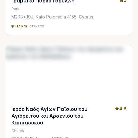
Γραμμικό Πάρκο Γαρυλλη
5
Park
M2R8+J9J, Kato Polemidia 4155, Cyprus
1.17 km
1 отзывов
Ιερός Ναός Αγίων Παΐσιου του
4.8
Αγιορείτου και Αρσενίου του
Καππαδόκου
Church