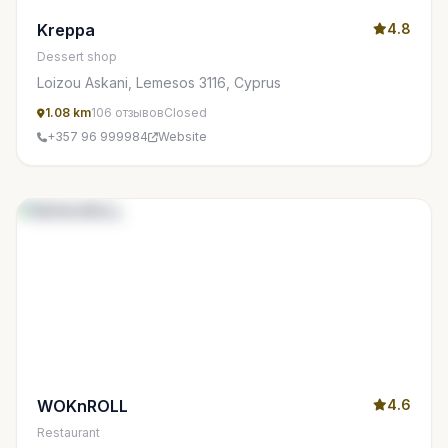
Kreppa
4.8
Dessert shop
Loizou Askani, Lemesos 3116, Cyprus
1.08 km
106 отзывов
Closed
+357 96 999984
Website
WOKnROLL
4.6
Restaurant