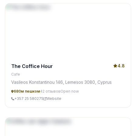
The Coffice Hour
4.8
Cafe
Vasileos Konstantinou 146, Lemesos 3080, Cyprus
680м пешком
42 отзывов
Open now
+357 25 580275
Website