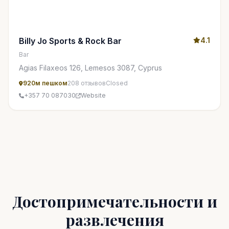
Billy Jo Sports & Rock Bar
4.1
Bar
Agias Filaxeos 126, Lemesos 3087, Cyprus
920м пешком
208 отзывов
Closed
+357 70 087030
Website
Достопримечательности и
развлечения