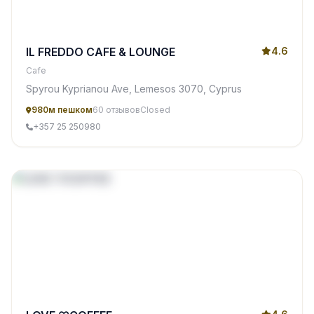
IL FREDDO CAFE & LOUNGE
4.6
Cafe
Spyrou Kyprianou Ave, Lemesos 3070, Cyprus
980м пешком
60 отзывов
Closed
+357 25 250980