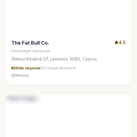
The Fat Bull Co.
4.5
Hamburger restaurant
Steliou Kiriakidi 27, Lemesos 3080, Cyprus
580м пешком
531 отзывов
Closed
Website