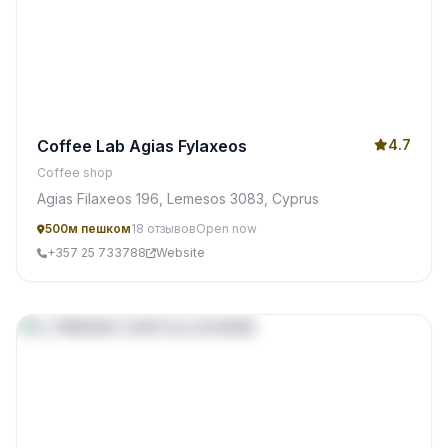
Coffee Lab Agias Fylaxeos
4.7
Coffee shop
Agias Filaxeos 196, Lemesos 3083, Cyprus
500м пешком
18 отзывов
Open now
+357 25 733788
Website