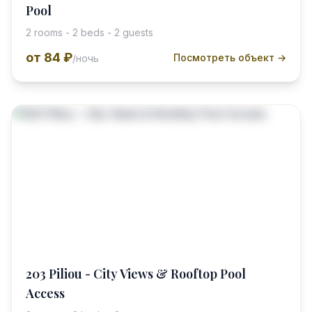
Pool
2 rooms - 2 beds - 2 guests
от
84 ₽
Посмотреть объект →
/ночь
203 Piliou - City Views & Rooftop Pool
Access