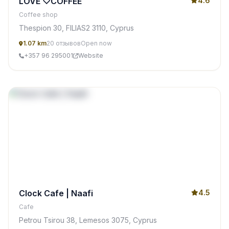
LOVE ♡COFFEE
4.6
Coffee shop
Thespion 30, FILIAS2 3110, Cyprus
1.07 km
20 отзывов
Open now
+357 96 295001
Website
Clock Cafe | Naafi
4.5
Cafe
Petrou Tsirou 38, Lemesos 3075, Cyprus