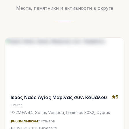
Места, памятники и активности в округе
Ιερός Ναός Αγίας Μαρίνας συν. Καψάλου
5
Church
P22M+W44, Sofias Vempou, Lemesos 3082, Cyprus
800м пешком
2 отзывов
+357 25 731231
Website