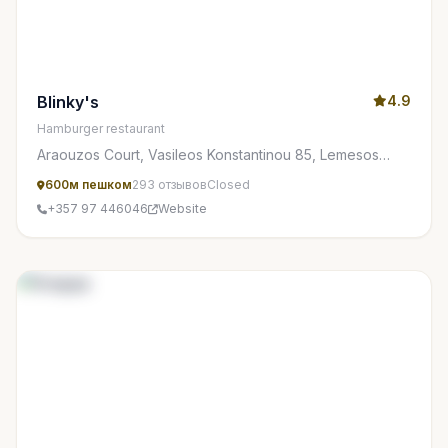
Blinky's
4.9
Hamburger restaurant
Araouzos Court, Vasileos Konstantinou 85, Lemesos
3077, Cyprus
600м пешком
293 отзывов
Closed
+357 97 446046
Website