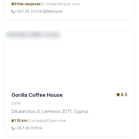
910м пешком
62 отзывов
Open now
+357 25 333143
Website
Gorilla Coffee House
4.5
Cafe
Dikaiarchou 4, Lemesos 3071, Cyprus
1.19 km
10 отзывов
Open now
+357 95 151514