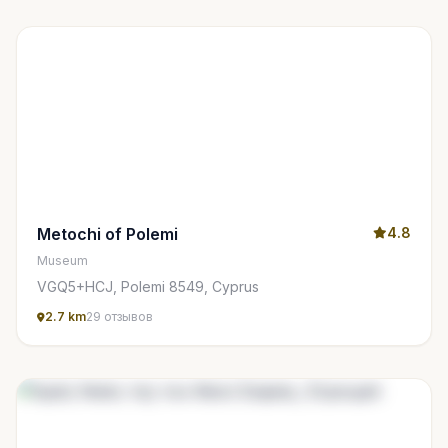
Metochi of Polemi
4.8
Museum
VGQ5+HCJ, Polemi 8549, Cyprus
2.7 km
29 отзывов