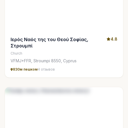
Ιερός Ναός της του Θεού Σοφίας,
4.8
Στρουμπί
Church
VFMJ+FFR, Stroumpi 8550, Cyprus
830м пешком
4 отзывов