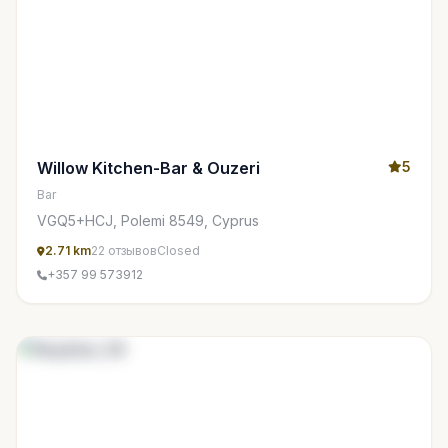
Willow Kitchen-Bar & Ouzeri
5
Bar
VGQ5+HCJ, Polemi 8549, Cyprus
2.71 km
22 отзывов
Closed
+357 99 573912