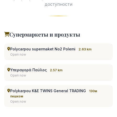
доступности
Супермаркеты и продукты
Polycarpou supermaket No2 Polemi
2.63 km
Open now
Υπεραγορά Παύλος
2.57 km
Open now
Polykarpou K&E TWINS General TRADING
130м
пешком
Open now