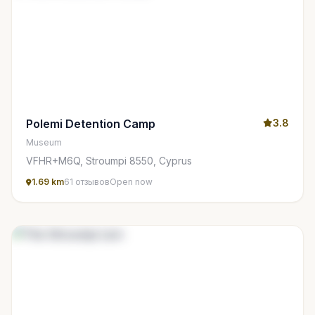
Polemi Detention Camp
3.8
Museum
VFHR+M6Q, Stroumpi 8550, Cyprus
1.69 km
61 отзывов
Open now