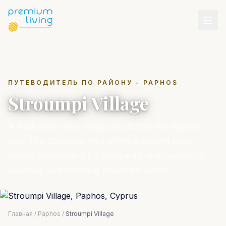
ПУТЕВОДИТЕЛЬ ПО РАЙОНУ - PAPHOS
Stroumpi Village
A traditional wine village nestled in the Paphos
hills. The Stroumpi Villa offers a private pool
retreat surrounded by vineyards, with authentic
tavernas and stunning mountain views.
Главная
/
Paphos
/
Stroumpi Village