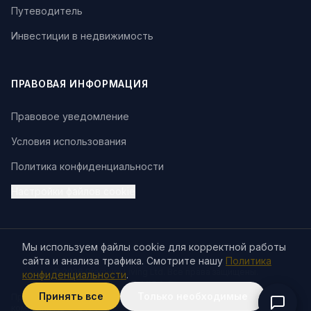
Путеводитель
Инвестиции в недвижимость
ПРАВОВАЯ ИНФОРМАЦИЯ
Правовое уведомление
Условия использования
Политика конфиденциальности
Настройки файлов cookie
Мы используем файлы cookie для корректной работы
сайта и анализа трафика. Смотрите нашу
Политика
© 2026 Premium Living Ltd. Все права защищены.
конфиденциальности
.
VISA
Принять все
Только необходимые
Применяются условия использования. Регистрационный номер
компании HE 442471