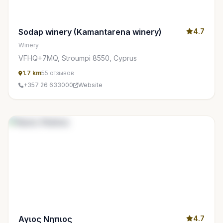
Sodap winery (Kamantarena winery)
4.7
Winery
VFHQ+7MQ, Stroumpi 8550, Cyprus
1.7 km
55 отзывов
+357 26 633000
Website
Αγιος Νηπιος
4.7