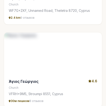
Church
WF7G+2XF, Unnamed Road, Theletra 8720, Cyprus
2.4 km
9 отзывов
Άγιος Γεώργιος
4.6
Church
VFRH+9M5, Stroumpi 8551, Cyprus
30м пешком
8 отзывов