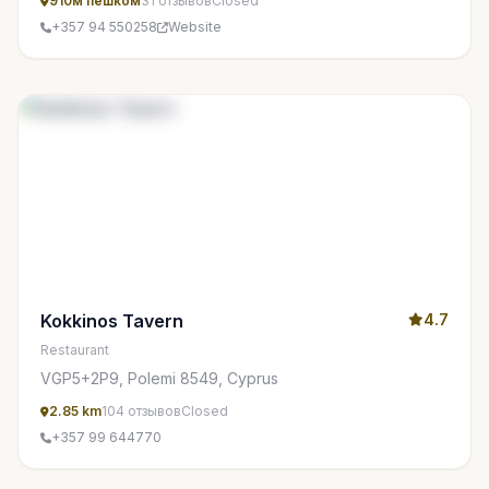
910м пешком
31 отзывов
Closed
+357 94 550258
Website
Kokkinos Tavern
4.7
Restaurant
VGP5+2P9, Polemi 8549, Cyprus
2.85 km
104 отзывов
Closed
+357 99 644770