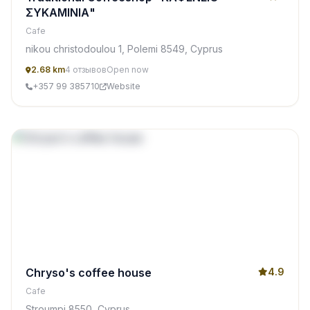
ΣΥΚΑΜΙΝΙΑ"
Cafe
nikou christodoulou 1, Polemi 8549, Cyprus
2.68 km
4 отзывов
Open now
+357 99 385710
Website
Chryso's coffee house
4.9
Cafe
Stroumpi 8550, Cyprus