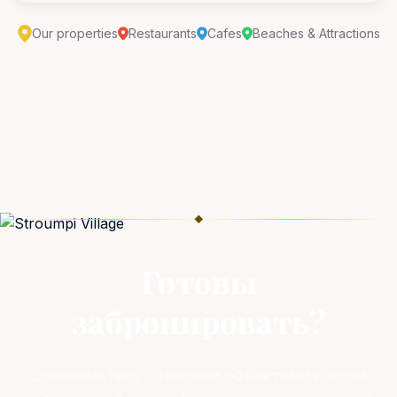
Our properties
Restaurants
Cafes
Beaches & Attractions
◆
Готовы
забронировать?
Ознакомьтесь с нашими объектами в этом