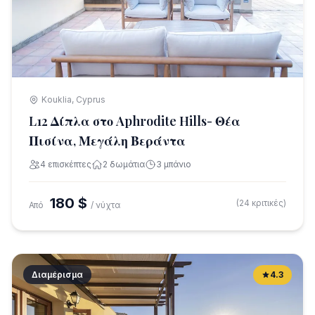
Kouklia, Cyprus
L12 Δίπλα στο Aphrodite Hills- Θέα
Πισίνα, Μεγάλη Βεράντα
4 επισκέπτες
2 δωμάτια
3 μπάνιο
180 $
(24 κριτικές)
Από
/ νύχτα
Διαμέρισμα
4.3