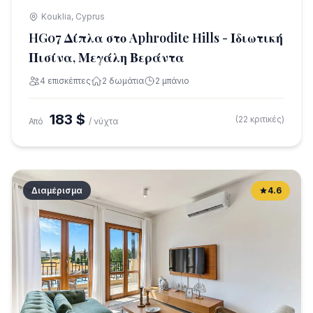
Kouklia, Cyprus
HG07 Δίπλα στο Aphrodite Hills - Ιδιωτική
Πισίνα, Μεγάλη Βεράντα
4 επισκέπτες
2 δωμάτια
2 μπάνιο
183 $
(22 κριτικές)
Από
/ νύχτα
Διαμέρισμα
4.6