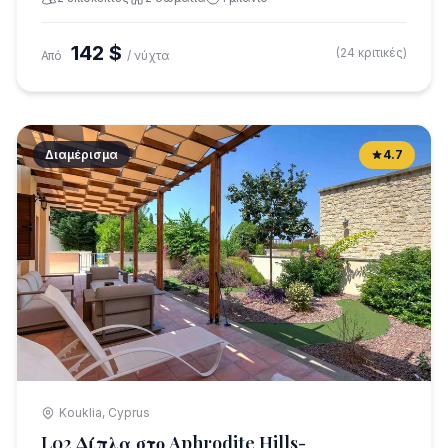
142 $
(24 κριτικές)
Από
/ νύχτα
Διαμέρισμα
4.7
Kouklia, Cyprus
L02 Δίπλα στο Aphrodite Hills-