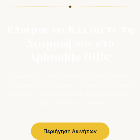
◆
Έτοιμοι να Κλείσετε τη
Διαμονή σας στο
Aphrodite Hills;
Περιηγηθείτε στη συλλογή μας από βίλες και
διαμερίσματα θέρετρου, ή επικοινωνήστε μαζί
μας και η τοπική μας ομάδα θα σας βοηθήσει
να βρείτε το ιδανικό ακίνητο.
Περιήγηση Ακινήτων