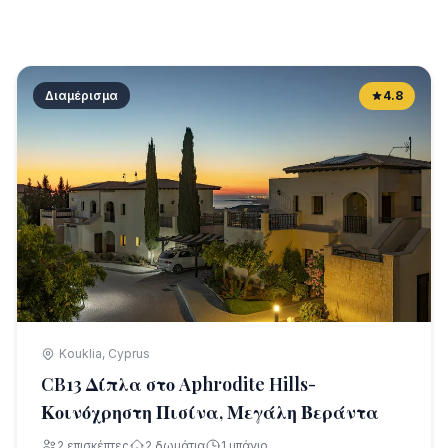
Διαμέρισμα
4.8
Kouklia, Cyprus
CB13 Δίπλα στο Aphrodite Hills-
Κοινόχρηστη Πισίνα, Μεγάλη Βεράντα
2 επισκέπτες
2 δωμάτια
1 μπάνιο