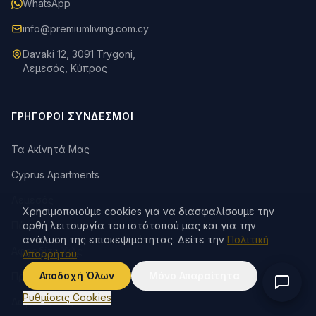
WhatsApp
info@premiumliving.com.cy
Davaki 12, 3091 Trygoni,
Λεμεσός, Κύπρος
ΓΡΉΓΟΡΟΙ ΣΎΝΔΕΣΜΟΙ
Τα Ακίνητά Μας
Cyprus Apartments
Λεμεσός
Χρησιμοποιούμε cookies για να διασφαλίσουμε την
Πάφος
ορθή λειτουργία του ιστότοπού μας και για την
ανάλυση της επισκεψιμότητας. Δείτε την
Πολιτική
Αφροδίτη Χιλς
Απορρήτου
.
Αποδοχή Όλων
Μόνο Απαραίτητα
Πρόσθετες Υπηρεσίες
Ρυθμίσεις Cookies
Δωροκάρτες