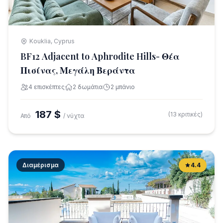
Kouklia, Cyprus
BF12 Adjacent to Aphrodite Hills- Θέα
Πισίνας, Μεγάλη Βεράντα
4 επισκέπτες
2 δωμάτια
2 μπάνιο
187 $
(13 κριτικές)
Από
/ νύχτα
Διαμέρισμα
4.4