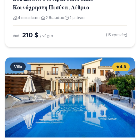
Κοινόχρηστη Πισίνα, Αίθριο
4 επισκέπτες
2 δωμάτια
2 μπάνιο
210 $
(15 κριτικές)
Από
/ νύχτα
Villa
4.6