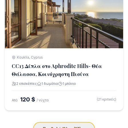
Kouklia, Cyprus
CC13 Δίπλα στο Aphrodite Hills- Θέα
Θάλασσα, Κοινόχρηστη Πισίνα
2 επισκέπτες
1 δωμάτια
1 μπάνιο
120 $
(21 κριτικές)
Από
/ νύχτα