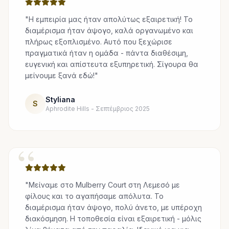
"Η εμπειρία μας ήταν απολύτως εξαιρετική! Το
διαμέρισμα ήταν άψογο, καλά οργανωμένο και
πλήρως εξοπλισμένο. Αυτό που ξεχώρισε
πραγματικά ήταν η ομάδα - πάντα διαθέσιμη,
ευγενική και απίστευτα εξυπηρετική. Σίγουρα θα
μείνουμε ξανά εδώ!"
Styliana
S
Aphrodite Hills - Σεπτέμβριος 2025
“
"Μείναμε στο Mulberry Court στη Λεμεσό με
φίλους και το αγαπήσαμε απόλυτα. Το
διαμέρισμα ήταν άψογο, πολύ άνετο, με υπέροχη
διακόσμηση. Η τοποθεσία είναι εξαιρετική - μόλις