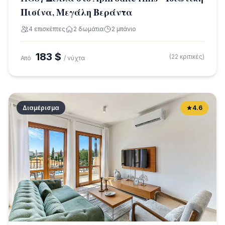
Πισίνα, Μεγάλη Βεράντα
4 επισκέπτες
2 δωμάτια
2 μπάνιο
183 $
(22 κριτικές)
Από
/ νύχτα
Διαμέρισμα
4.6