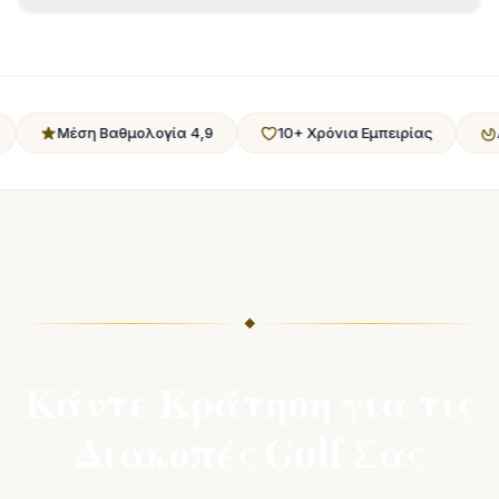
αθμολογία 4,9
10+ Χρόνια Εμπειρίας
Ανέσεις Ξενοδ
◆
Κάντε Κράτηση για τις
Διακοπές Golf Σας