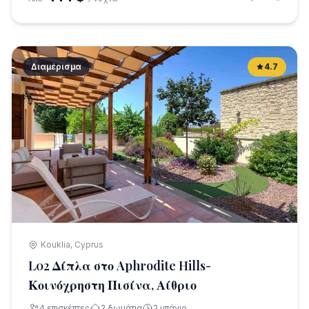
Διαμέρισμα
4.7
Kouklia, Cyprus
L02 Δίπλα στο Aphrodite Hills-
Κοινόχρηστη Πισίνα, Αίθριο
4 επισκέπτες
2 δωμάτια
2 μπάνιο