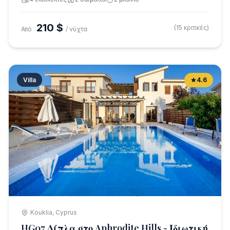
210 $
(15 κριτικές)
Από
/ νύχτα
Villa
4.6
Kouklia, Cyprus
HG07 Δίπλα στο Aphrodite Hills - Ιδιωτική