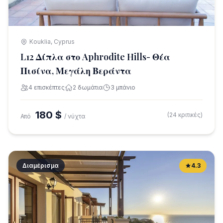
Kouklia, Cyprus
L12 Δίπλα στο Aphrodite Hills- Θέα
Πισίνα, Μεγάλη Βεράντα
4 επισκέπτες
2 δωμάτια
3 μπάνιο
180 $
(24 κριτικές)
Από
/ νύχτα
Διαμέρισμα
4.3