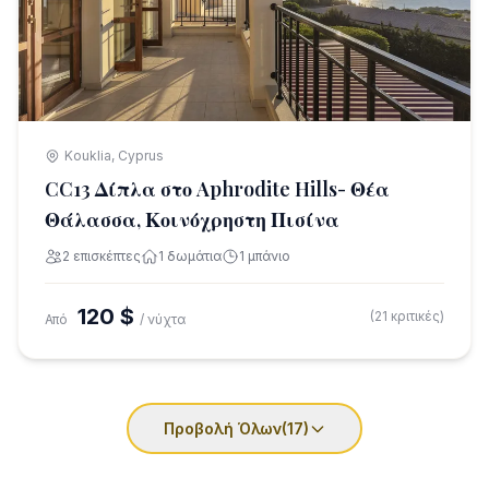
Kouklia, Cyprus
CC13 Δίπλα στο Aphrodite Hills- Θέα
Θάλασσα, Κοινόχρηστη Πισίνα
2 επισκέπτες
1 δωμάτια
1 μπάνιο
120 $
(21 κριτικές)
Από
/ νύχτα
Προβολή Όλων
(17)