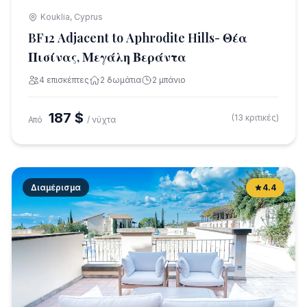
Kouklia, Cyprus
BF12 Adjacent to Aphrodite Hills- Θέα
Πισίνας, Μεγάλη Βεράντα
4 επισκέπτες
2 δωμάτια
2 μπάνιο
187 $
(13 κριτικές)
Από
/ νύχτα
Διαμέρισμα
4.4