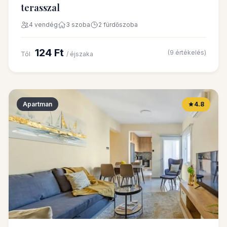
terasszal
4 vendég
3 szoba
2 fürdőszoba
124 Ft
(9 értékelés)
Tól
/ éjszaka
Apartman
4.8