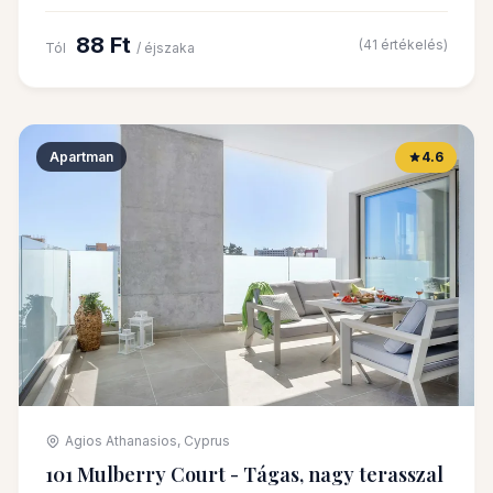
88 Ft
(41 értékelés)
Tól
/ éjszaka
Apartman
4.6
Agios Athanasios, Cyprus
101 Mulberry Court - Tágas, nagy terasszal