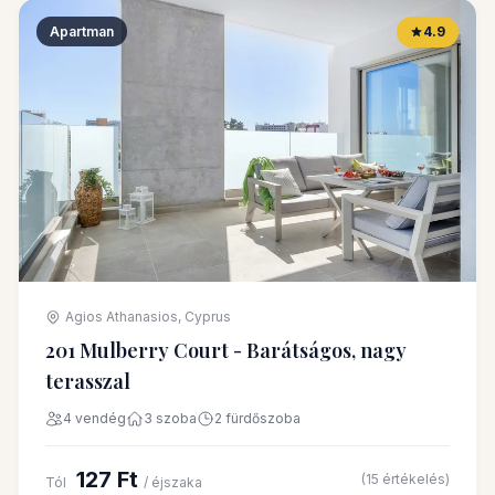
Apartman
4.9
Agios Athanasios, Cyprus
201 Mulberry Court - Barátságos, nagy
terasszal
4 vendég
3 szoba
2 fürdőszoba
127 Ft
(15 értékelés)
Tól
/ éjszaka