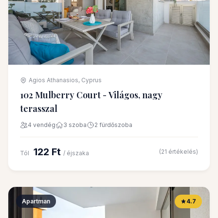
Agios Athanasios, Cyprus
102 Mulberry Court - Világos, nagy
terasszal
4 vendég
3 szoba
2 fürdőszoba
122 Ft
(21 értékelés)
Tól
/ éjszaka
Apartman
4.7