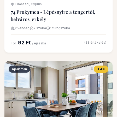
Limassol, Cyprus
74 Prokymea - Lépésnyire a tengertől,
belváros, erkély
2 vendég
2 szoba
1 fürdőszoba
92 Ft
(38 értékelés)
Tól
/ éjszaka
Apartman
4.8