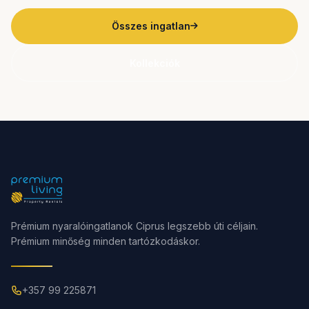
Összes ingatlan
Kollekciók
Prémium nyaralóingatlanok Ciprus legszebb úti céljain.
Prémium minőség minden tartózkodáskor.
+357 99 225871