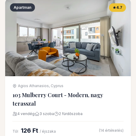
Apartman
4.7
Agios Athanasios, Cyprus
103 Mulberry Court - Modern, nagy
terasszal
4 vendég
3 szoba
2 fürdőszoba
126 Ft
(14 értékelés)
Tól
/ éjszaka