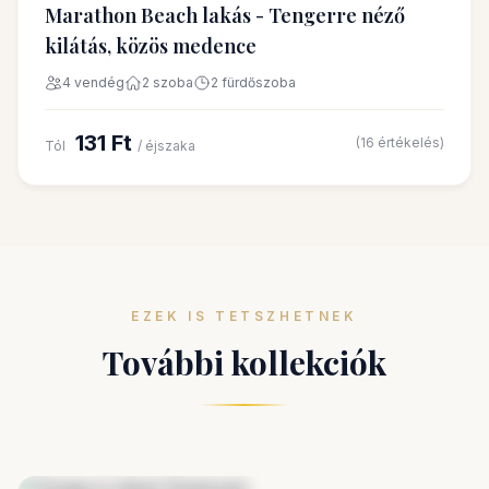
Marathon Beach lakás - Tengerre néző
kilátás, közös medence
4 vendég
2 szoba
2 fürdőszoba
131 Ft
(16 értékelés)
Tól
/ éjszaka
EZEK IS TETSZHETNEK
További kollekciók