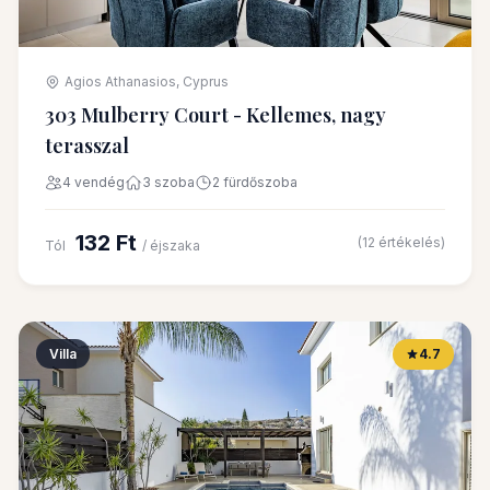
Agios Athanasios, Cyprus
303 Mulberry Court - Kellemes, nagy
terasszal
4 vendég
3 szoba
2 fürdőszoba
132 Ft
(12 értékelés)
Tól
/ éjszaka
Villa
4.7