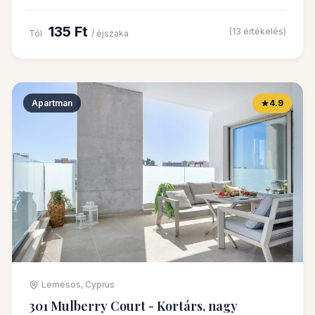
135 Ft
(13 értékelés)
Tól
/ éjszaka
Apartman
4.9
Lemesos, Cyprus
301 Mulberry Court - Kortárs, nagy