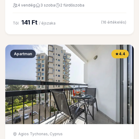
4 vendég
3 szoba
2 fürdőszoba
141 Ft
(16 értékelés)
Tól
/ éjszaka
Apartman
4.4
Agios Tychonas, Cyprus