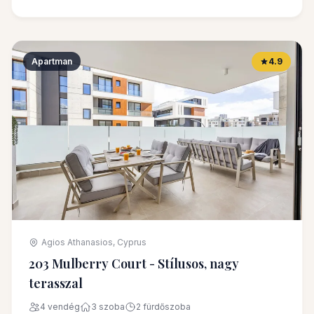
Apartman
4.9
Agios Athanasios, Cyprus
203 Mulberry Court - Stílusos, nagy
terasszal
4 vendég
3 szoba
2 fürdőszoba