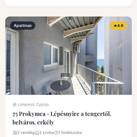
Apartman
4.6
Limassol, Cyprus
75 Prokymea - Lépésnyire a tengertől,
belváros, erkély
2 vendég
2 szoba
1 fürdőszoba