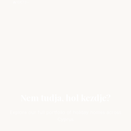
16
€73+
Nem tudja, hol kezdje?
Explore our full portfolio of holiday homes across
Cyprus