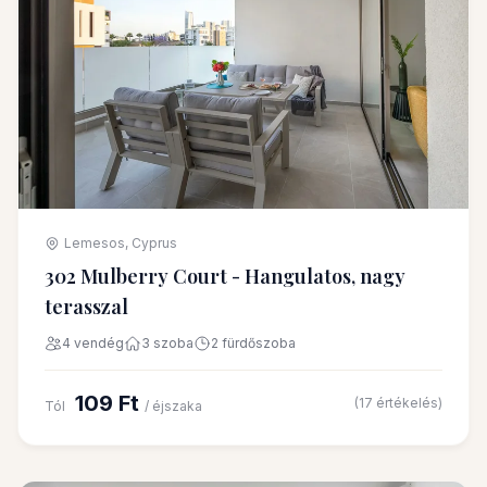
Lemesos, Cyprus
302 Mulberry Court - Hangulatos, nagy
terasszal
4 vendég
3 szoba
2 fürdőszoba
109 Ft
(17 értékelés)
Tól
/ éjszaka