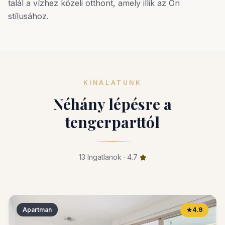
talál a vízhez közeli otthont, amely illik az Ön
stílusához.
KÍNÁLATUNK
Néhány lépésre a
tengerparttól
13 Ingatlanok · 4.7
Apartman
4.9