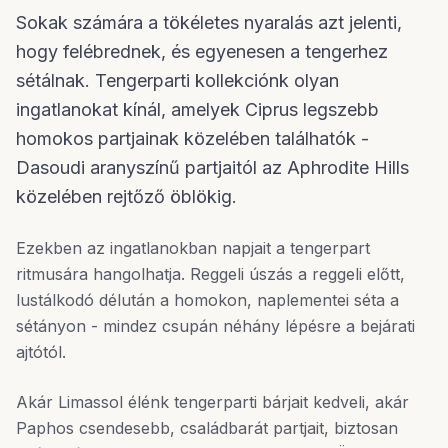
Sokak számára a tökéletes nyaralás azt jelenti,
hogy felébrednek, és egyenesen a tengerhez
sétálnak. Tengerparti kollekciónk olyan
ingatlanokat kínál, amelyek Ciprus legszebb
homokos partjainak közelében találhatók -
Dasoudi aranyszínű partjaitól az Aphrodite Hills
közelében rejtőző öblökig.
Ezekben az ingatlanokban napjait a tengerpart
ritmusára hangolhatja. Reggeli úszás a reggeli előtt,
lustálkodó délután a homokon, naplementei séta a
sétányon - mindez csupán néhány lépésre a bejárati
ajtótól.
Akár Limassol élénk tengerparti bárjait kedveli, akár
Paphos csendesebb, családbarát partjait, biztosan