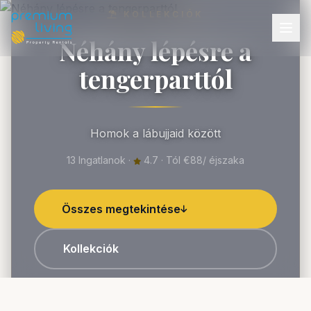
KOLLEKCIÓK
Néhány lépésre a
tengerparttól
Homok a lábujjaid között
13 Ingatlanok ·
4.7 · Tól €88/ éjszaka
Összes megtekintése
Kollekciók