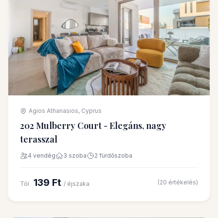
Agios Athanasios, Cyprus
202 Mulberry Court - Elegáns, nagy
terasszal
4 vendég
3 szoba
2 fürdőszoba
139 Ft
(20 értékelés)
Tól
/ éjszaka