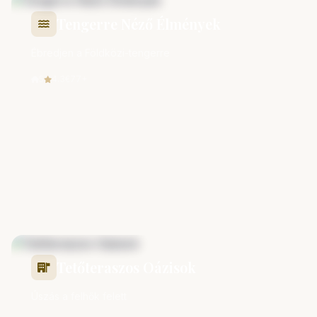
Tengerre Néző Élmények
Ébredjen a Földközi-tengerre
5
4.3
€77+
Tetőteraszos Oázisok
Úszás a felhők felett