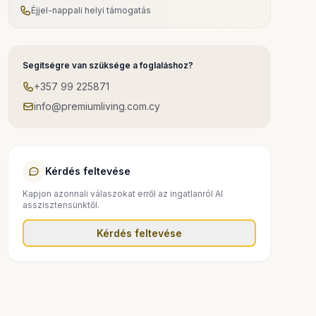
Éjjel-nappali helyi támogatás
Segítségre van szüksége a foglaláshoz?
+357 99 225871
info@premiumliving.com.cy
Kérdés feltevése
Kapjon azonnali válaszokat erről az ingatlanról AI
asszisztensünktől.
Kérdés feltevése