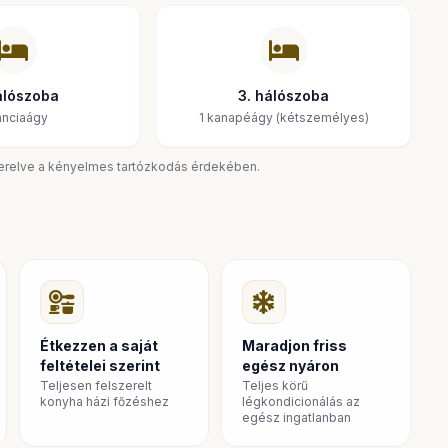
álószoba
3. hálószoba
ranciaágy
1 kanapéágy (kétszemélyes)
badtéri tevékenységekhez
sol legjavát - a strand lépésnyire van, és minden, amire
zerelve a kényelmes tartózkodás érdekében.
Étkezzen a saját
Maradjon friss
feltételei szerint
egész nyáron
Teljesen felszerelt
Teljes körű
konyha házi főzéshez
légkondicionálás az
egész ingatlanban