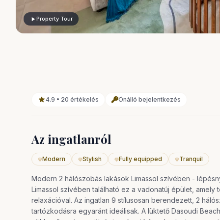
Property Tour
4.9 • 20 értékelés
Önálló bejelentkezés
Az ingatlanról
Modern
Stylish
Fully equipped
Tranquil
Modern 2 hálószobás lakások Limassol szívében - lépésn
Limassol szívében található ez a vadonatúj épület, amely 
relaxációval. Az ingatlan 9 stílusosan berendezett, 2 háló
tartózkodásra egyaránt ideálisak. A lüktető Dasoudi Bea