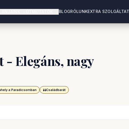
BLOG
RÓLUNK
EXTRA SZOLGÁLTA
LANJAINK
ÚTMUTATÓK
 - Elegáns, nagy
hely a Paradicsomban
Családbarát