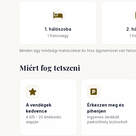
Stílusosan berendezett és teljesen felszerelt
24/7-es telefonos támogatás a vendégek számára
Mindössze 500 méterre a Dasoudi Beach-től
1. hálószoba
2. h
Éttermek, kávézók és boltok veszik körül
1 franciaágy
1 f
Közel Limassol városközpontjához, parkokhoz és sza
Foglalja le tartózkodását még ma, és tapasztalja meg Limas
Minden ágy minőségi matracokkal és friss ágyneművel van fels
szüksége van, közvetlenül a közelben található!
Miért fog tetszeni
A vendégek
Érkezzen meg és
kedvence
pihenjen
4.9/5 - 20 értékelés
Ingyenes dedikált
alapján
parkolóhely biztosított