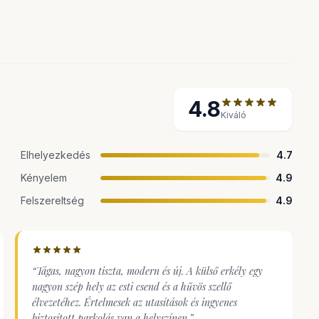
4.8
Kiváló
Elhelyezkedés
4.7
Kényelem
4.9
Felszereltség
4.9
“
Tágas, nagyon tiszta, modern és új. A külső erkély egy
nagyon szép hely az esti csend és a hűvös szellő
élvezetéhez. Értelmesek az utasítások és ingyenes
biztosított parkolás van a helyszínen.
”