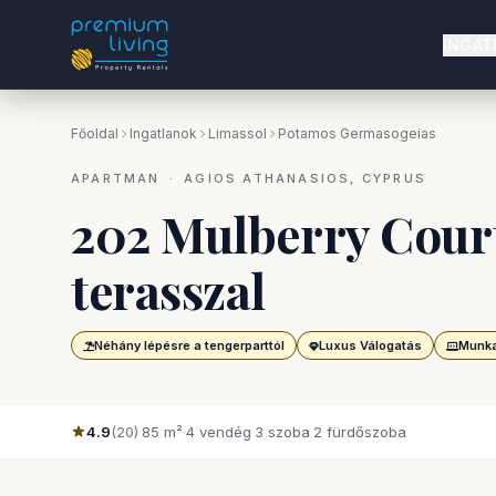
INGAT
Főoldal
Ingatlanok
Limassol
Potamos Germasogeias
APARTMAN · AGIOS ATHANASIOS, CYPRUS
202 Mulberry Court
terasszal
Néhány lépésre a tengerparttól
Luxus Válogatás
Munka
4.9
(20)
·
85 m²
·
4 vendég
·
3 szoba
·
2 fürdőszoba