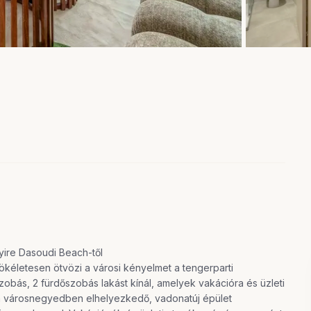
yire Dasoudi Beach-től
tökéletesen ötvözi a városi kényelmet a tengerparti
szobás, 2 fürdőszobás lakást kínál, amelyek vakációra és üzleti
ch városnegyedben elhelyezkedő, vadonatúj épület