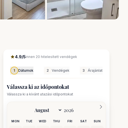
Az összes megtekintése 28
fotók
4.9/5
innen 20 hitelesített vendégek
1
Dátumok
2
Vendégek
3
Árajánlat
Válassza ki az időpontokat
Válassza ki a kívánt utazási időpontokat
MON
TUE
WED
THU
FRI
SAT
SUN