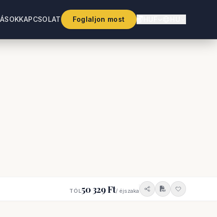
TÁSOK
KAPCSOLAT
Foglaljon most
HUF
HU
50 329 Ft
TÓL
/ éjszaka