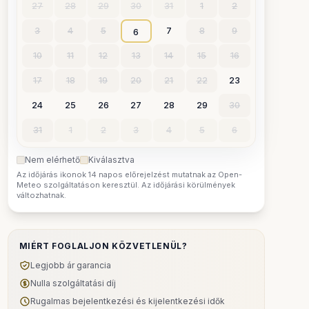
27
28
29
30
31
1
2
3
4
5
7
8
9
6
10
11
12
13
14
15
16
17
18
19
20
21
22
23
24
25
26
27
28
29
30
31
1
2
3
4
5
6
Nem elérhető
Kiválasztva
Az időjárás ikonok 14 napos előrejelzést mutatnak az Open-
Meteo szolgáltatáson keresztül. Az időjárási körülmények
változhatnak.
MIÉRT FOGLALJON KÖZVETLENÜL?
Legjobb ár garancia
Nulla szolgáltatási díj
Rugalmas bejelentkezési és kijelentkezési idők