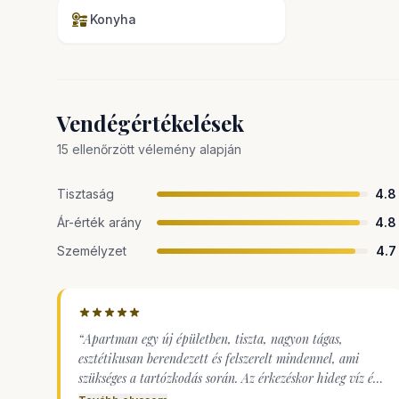
Konyha
Vendégértékelések
15 ellenőrzött vélemény alapján
Tisztaság
4.8
Ár-érték arány
4.8
Személyzet
4.7
“
Apartman egy új épületben, tiszta, nagyon tágas,
esztétikusan berendezett és felszerelt mindennel, ami
szükséges a tartózkodás során. Az érkezéskor hideg víz és
egy kis édesség-készlet kávéval. Nagyon szép és nagy