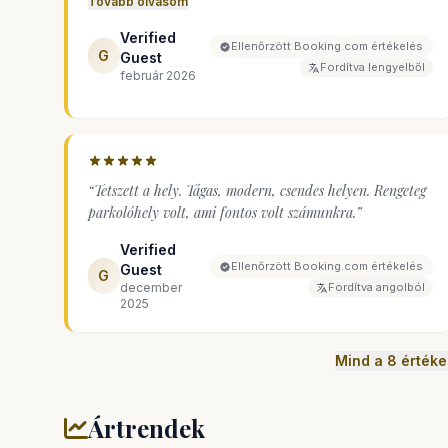
Tovább olvasom
terasz, parkolóhely az épület alatt. Közel van a Lidl
Verified
szupermarkethez és helyi kocsmákhoz. Csendes és
Ellenőrzött Booking.com értékelés
G
Guest
nyugodt hely, új apartmanokkal körülvéve. Nagyon
Fordítva lengyelből
február 2026
kedves és segítőkész tulajdonos.
”
“
Tetszett a hely. Tágas, modern, csendes helyen. Rengeteg
parkolóhely volt, ami fontos volt számunkra.
”
Verified
Ellenőrzött Booking.com értékelés
Guest
G
december
Fordítva angolból
2025
Mind a 8 értéke
Ártrendek