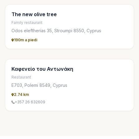
The new olive tree
Family restaurant
Odos eleftherias 35, Stroumpi 8550, Cyprus
190m a piedi
Καφενείο του Αντωνάκη
Restaurant
Ε703, Polemi 8549, Cyprus
2.74 km
+357 26 632609