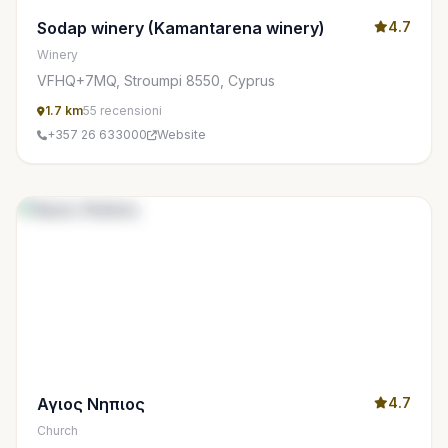
Sodap winery (Kamantarena winery)
4.7
Winery
VFHQ+7MQ, Stroumpi 8550, Cyprus
1.7 km
55 recensioni
+357 26 633000
Website
Αγιος Νηπιος
4.7
Church