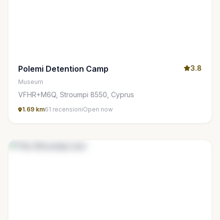
Polemi Detention Camp
3.8
Museum
VFHR+M6Q, Stroumpi 8550, Cyprus
1.69 km
61 recensioni
Open now