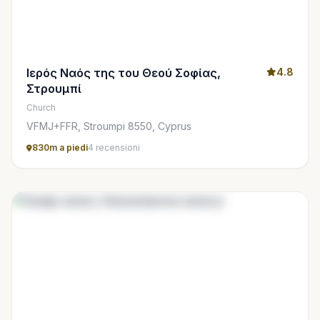
Ιερός Ναός της του Θεού Σοφίας,
4.8
Στρουμπί
Church
VFMJ+FFR, Stroumpi 8550, Cyprus
830m a piedi
4 recensioni