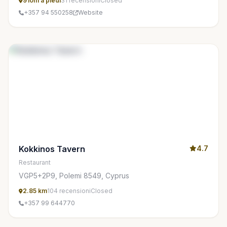
910m a piedi
31 recensioni
Closed
+357 94 550258
Website
Kokkinos Tavern
4.7
Restaurant
VGP5+2P9, Polemi 8549, Cyprus
2.85 km
104 recensioni
Closed
+357 99 644770