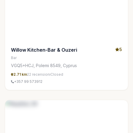
Willow Kitchen-Bar & Ouzeri
5
Bar
VGQ5+HCJ, Polemi 8549, Cyprus
2.71 km
22 recensioni
Closed
+357 99 573912