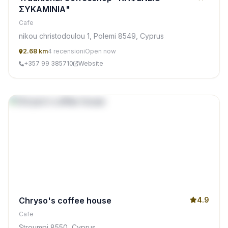
ΣΥΚΑΜΙΝΙΑ"
Cafe
nikou christodoulou 1, Polemi 8549, Cyprus
2.68 km
4 recensioni
Open now
+357 99 385710
Website
Chryso's coffee house
4.9
Cafe
Stroumpi 8550, Cyprus