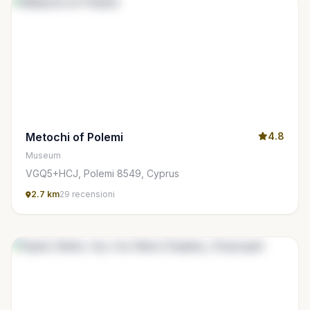
Metochi of Polemi
4.8
Museum
VGQ5+HCJ, Polemi 8549, Cyprus
2.7 km
29 recensioni