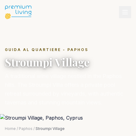
GUIDA AL QUARTIERE - PAPHOS
Stroumpi Village
A traditional wine village nestled in the Paphos
hills. The Stroumpi Villa offers a private pool
retreat surrounded by vineyards, with authentic
tavernas and stunning mountain views.
Home
/
Paphos
/
Stroumpi Village