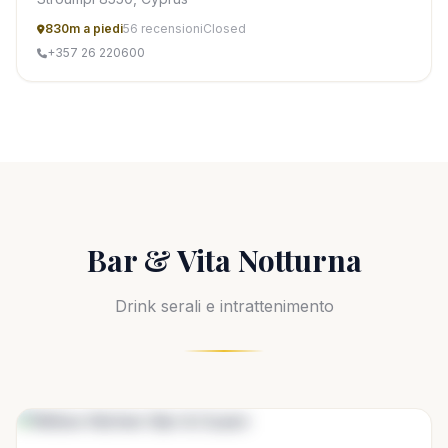
830m a piedi
56 recensioni
Closed
+357 26 220600
Bar & Vita Notturna
Drink serali e intrattenimento