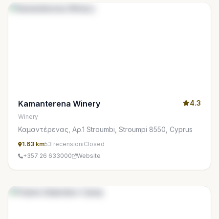
Kamanterena Winery
4.3
Winery
Καμαντέρενας, Αρ.1 Stroumbi, Stroumpi 8550, Cyprus
1.63 km
53 recensioni
Closed
+357 26 633000
Website