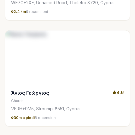
WF7G+2XF, Unnamed Road, Theletra 8720, Cyprus
2.4 km
9 recensioni
Άγιος Γεώργιος
4.6
Church
VFRH+9M5, Stroumpi 8551, Cyprus
30m a piedi
8 recensioni