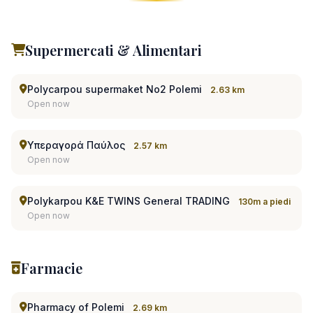
Supermercati & Alimentari
Polycarpou supermaket No2 Polemi
2.63 km
Open now
Υπεραγορά Παύλος
2.57 km
Open now
Polykarpou K&E TWINS General TRADING
130m a piedi
Open now
Farmacie
Pharmacy of Polemi
2.69 km