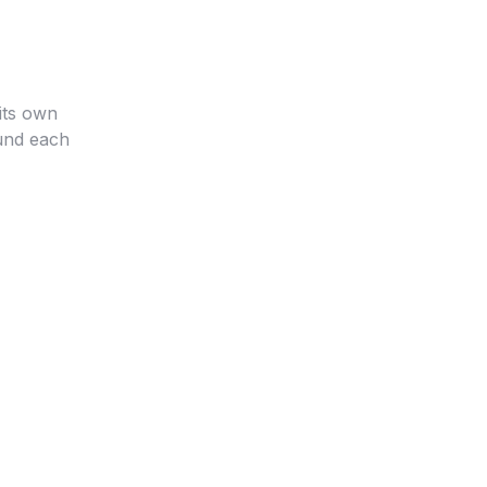
 its own
ound each