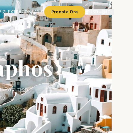
IZI EXTRA
CONTATTI
Prenota Ora
USD
IT
Paphos
ti Patrimonio
to.