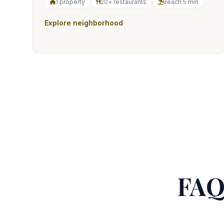
1 property
20+ restaurants
Beach 5 min
Explore neighborhood
FAQ 