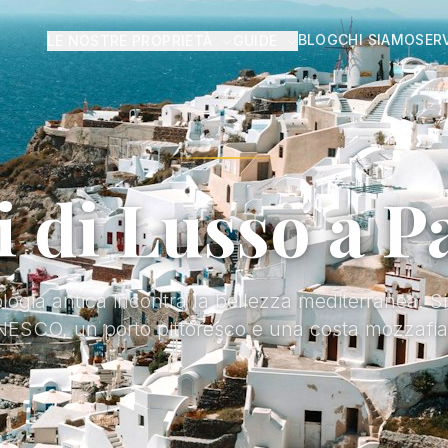
BLOG
CHI SIAMO
SERV
LE NOSTRE PROPRIETÀ
GUIDE
ti di Lusso a 
logia antica incontra la bellezza mediterranea. Si
ESCO, un porto pittoresco e una costa mozzafia