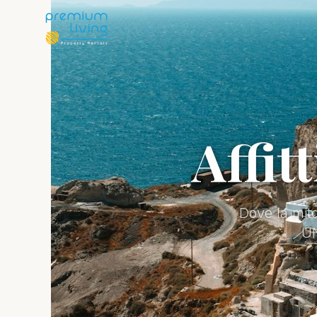
Affit
Dove la mito
UN