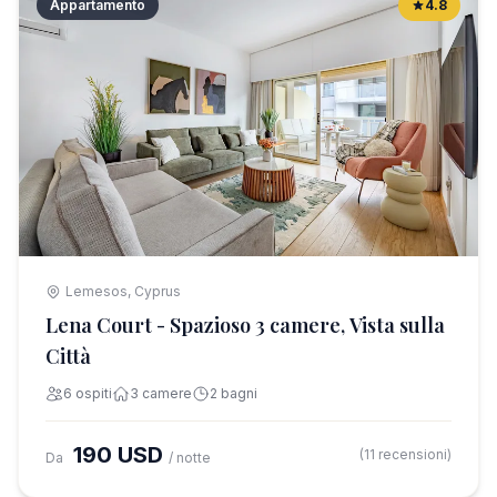
Appartamento
4.8
Lemesos, Cyprus
Lena Court - Spazioso 3 camere, Vista sulla
Città
6 ospiti
3 camere
2 bagni
190 USD
(11 recensioni)
Da
/ notte