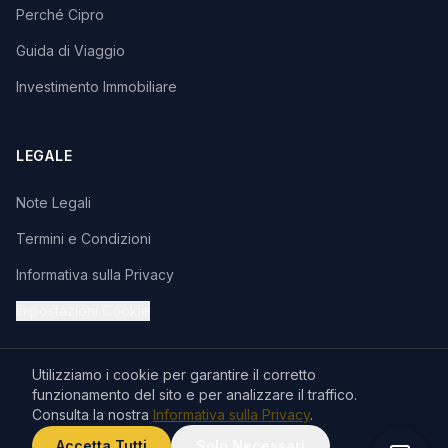
Perché Cipro
Guida di Viaggio
Investimento Immobiliare
LEGALE
Note Legali
Termini e Condizioni
Informativa sulla Privacy
Impostazioni Cookie
Utilizziamo i cookie per garantire il corretto
funzionamento del sito e per analizzare il traffico.
Consulta la nostra
Informativa sulla Privacy
.
© 2026 Premium Living Ltd. Tutti i diritti riservati.
VISA
Accetta Tutti
Solo Necessari