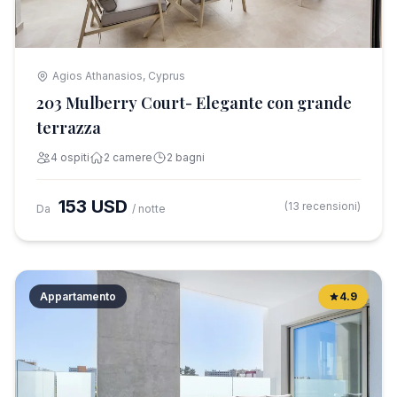
Agios Athanasios, Cyprus
203 Mulberry Court- Elegante con grande
terrazza
4 ospiti
2 camere
2 bagni
153 USD
(13 recensioni)
Da
/ notte
Appartamento
4.9