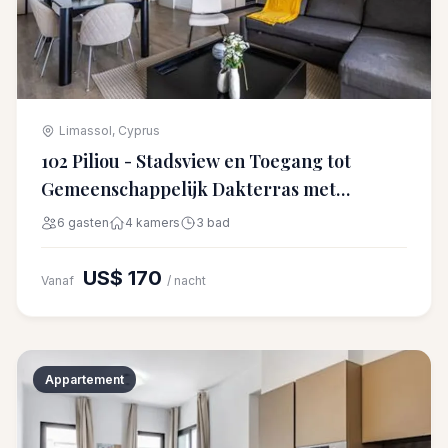
Limassol, Cyprus
102 Piliou - Stadsview en Toegang tot
Gemeenschappelijk Dakterras met
Zwembad
6 gasten
4 kamers
3 bad
US$ 170
Vanaf
/ nacht
Appartement