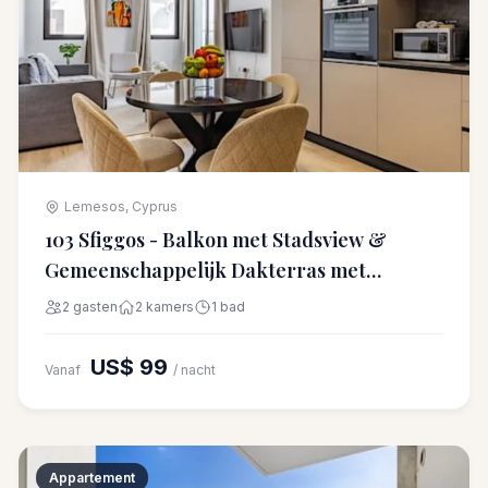
Lemesos, Cyprus
103 Sfiggos - Balkon met Stadsview &
Gemeenschappelijk Dakterras met
Zwembad
2 gasten
2 kamers
1 bad
US$ 99
Vanaf
/ nacht
Appartement