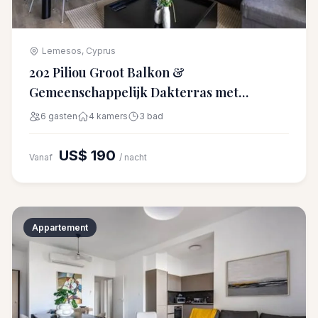
Lemesos, Cyprus
202 Piliou Groot Balkon &
Gemeenschappelijk Dakterras met
Zwembad
6 gasten
4 kamers
3 bad
US$ 190
Vanaf
/ nacht
Appartement