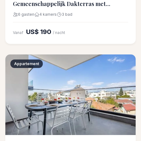
Gemeenschappelijk Dakterras met
Zwembad
6 gasten
4 kamers
3 bad
US$ 190
Vanaf
/ nacht
Appartement