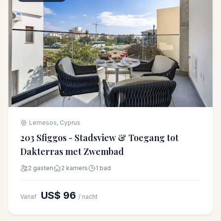
Lemesos, Cyprus
203 Sfiggos - Stadsview & Toegang tot
Dakterras met Zwembad
2 gasten
2 kamers
1 bad
US$ 96
Vanaf
/ nacht