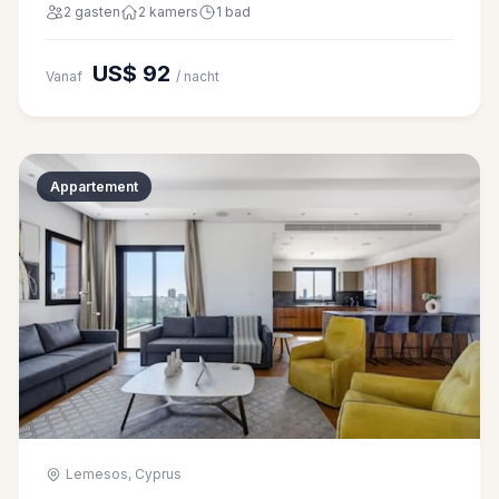
2 gasten
2 kamers
1 bad
US$ 92
Vanaf
/ nacht
Appartement
Lemesos, Cyprus