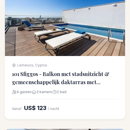
Lemesos, Cyprus
101 Sfiggos - Balkon met stadsuitzicht &
gemeenschappelijk daktarras met
zwembad
4 gasten
3 kamers
2 bad
US$ 123
Vanaf
/ nacht