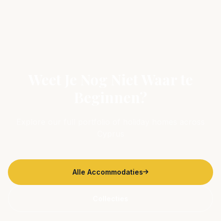
Weet Je Nog Niet Waar te
Beginnen?
Explore our full portfolio of holiday homes across
Cyprus
Alle Accommodaties
Collecties