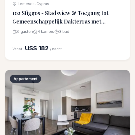
Lemesos, Cyprus
102 Sfiggos - Stadsview & Toegang tot
Gemeenschappelijk Dakterras met
Zwembad
6 gasten
4 kamers
3 bad
US$ 182
Vanaf
/ nacht
Appartement