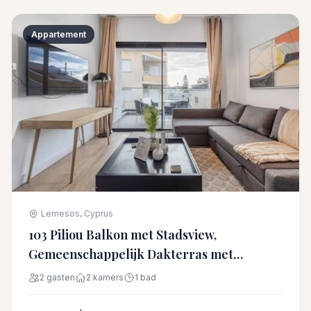
Appartement
Lemesos, Cyprus
103 Piliou Balkon met Stadsview,
Gemeenschappelijk Dakterras met
Zwembad
2 gasten
2 kamers
1 bad