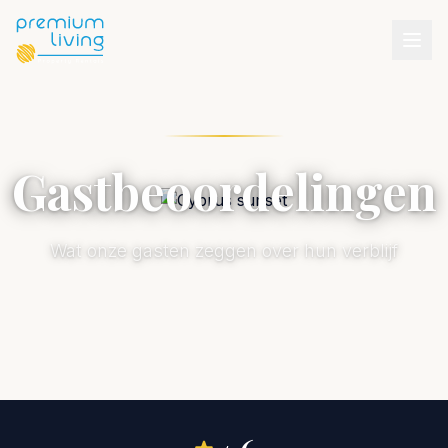
Gastbeoordelingen
Wat onze gasten zeggen over hun verblijf