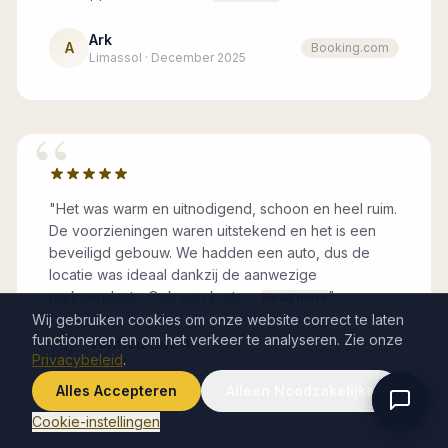
Ark
A
Booking.com
Limassol · December 2025
“
"
Het was warm en uitnodigend, schoon en heel ruim.
De voorzieningen waren uitstekend en het is een
beveiligd gebouw. We hadden een auto, dus de
locatie was ideaal dankzij de aanwezige
parkeerplaats. Ook een korte...
"
Read more
Wij gebruiken cookies om onze website correct te laten
functioneren en om het verkeer te analyseren. Zie onze
Verified Guest
V
Booking.com
Privacybeleid
.
Limassol · January 2026
Alles Accepteren
Alleen Noodzakelijke
Cookie-instellingen