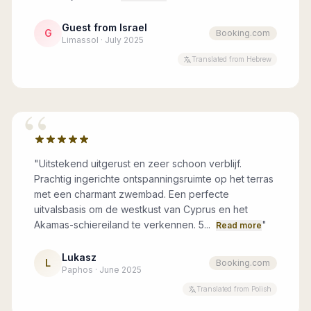
Guest from Israel
G
Booking.com
Limassol · July 2025
Translated from Hebrew
“
"
Uitstekend uitgerust en zeer schoon verblijf.
Prachtig ingerichte ontspanningsruimte op het terras
met een charmant zwembad. Een perfecte
uitvalsbasis om de westkust van Cyprus en het
Akamas-schiereiland te verkennen. 5...
"
Read more
Lukasz
L
Booking.com
Paphos · June 2025
Translated from Polish