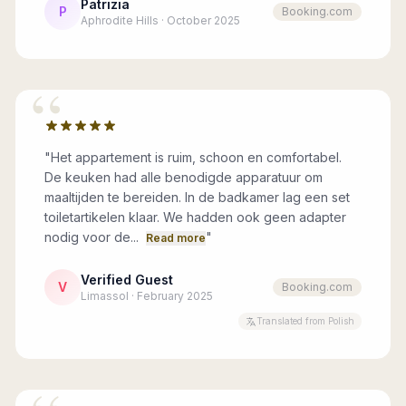
Patrizia
P
Booking.com
Aphrodite Hills · October 2025
“
"
Het appartement is ruim, schoon en comfortabel.
De keuken had alle benodigde apparatuur om
maaltijden te bereiden. In de badkamer lag een set
toiletartikelen klaar. We hadden ook geen adapter
nodig voor de...
"
Read more
Verified Guest
V
Booking.com
Limassol · February 2025
Translated from Polish