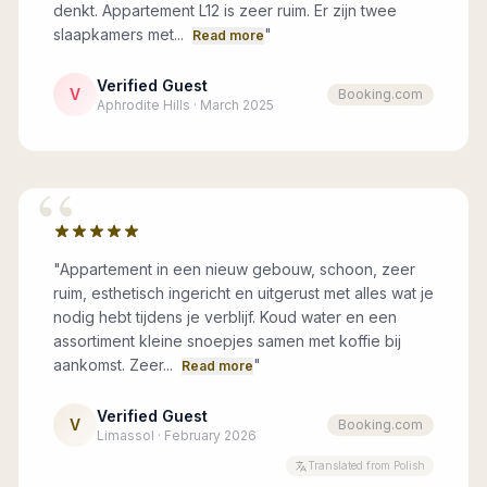
denkt. Appartement L12 is zeer ruim. Er zijn twee
slaapkamers met...
"
Read more
Verified Guest
V
Booking.com
Aphrodite Hills · March 2025
“
"
Appartement in een nieuw gebouw, schoon, zeer
ruim, esthetisch ingericht en uitgerust met alles wat je
nodig hebt tijdens je verblijf. Koud water en een
assortiment kleine snoepjes samen met koffie bij
aankomst. Zeer...
"
Read more
Verified Guest
V
Booking.com
Limassol · February 2026
Translated from Polish