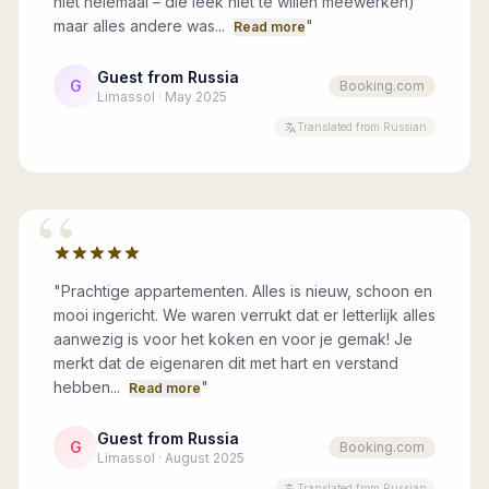
niet helemaal – die leek niet te willen meewerken)
maar alles andere was...
"
Read more
Guest from Russia
G
Booking.com
Limassol · May 2025
Translated from Russian
“
"
Prachtige appartementen. Alles is nieuw, schoon en
mooi ingericht. We waren verrukt dat er letterlijk alles
aanwezig is voor het koken en voor je gemak! Je
merkt dat de eigenaren dit met hart en verstand
hebben...
"
Read more
Guest from Russia
G
Booking.com
Limassol · August 2025
Translated from Russian