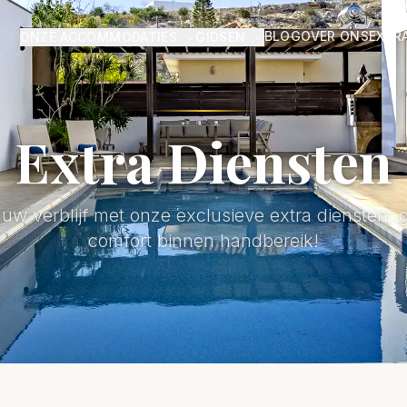
BLOG
OVER ONS
EXTR
ONZE ACCOMMODATIES
GIDSEN
Extra Diensten
 uw verblijf met onze exclusieve extra diensten,
comfort binnen handbereik!