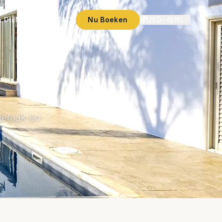
A DIENSTEN
CONTACT
Nu Boeken
USD
NL
 gemak en