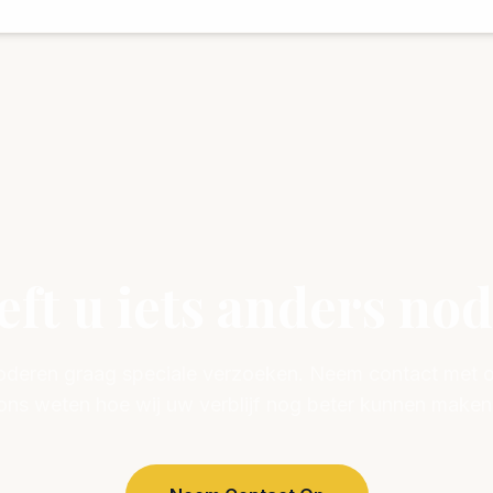
ft u iets anders no
deren graag speciale verzoeken. Neem contact met on
ons weten hoe wij uw verblijf nog beter kunnen maken