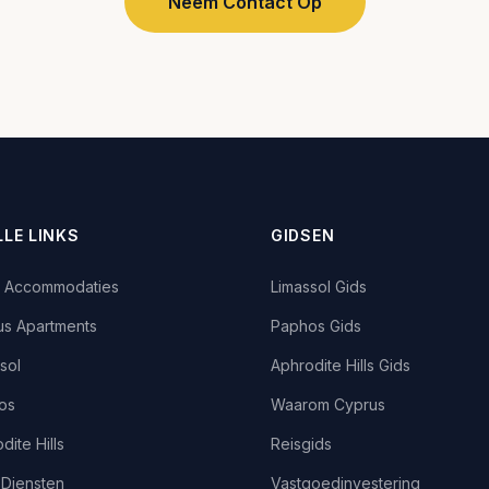
Neem Contact Op
LLE LINKS
GIDSEN
 Accommodaties
Limassol Gids
us Apartments
Paphos Gids
sol
Aphrodite Hills Gids
os
Waarom Cyprus
dite Hills
Reisgids
 Diensten
Vastgoedinvestering