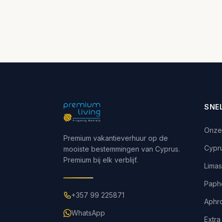
SNE
Onze
Premium vakantieverhuur op de
Cypr
mooiste bestemmingen van Cyprus.
Premium bij elk verblijf.
Limas
Paph
+357 99 225871
Aphro
WhatsApp
Extra