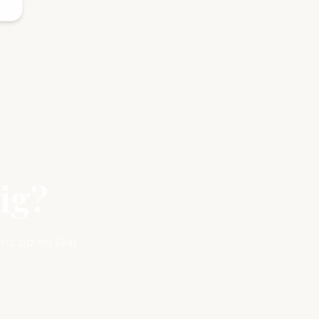
dig?
s op en laat
.