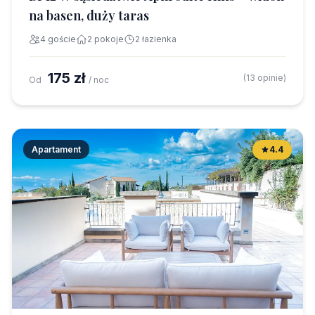
na basen, duży taras
4 goście
2 pokoje
2 łazienka
175 zł
(13 opinie)
Od
/ noc
Apartament
4.4