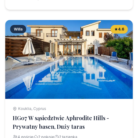
Willa
4.6
Kouklia, Cyprus
HG07 W sąsiedztwie Aphrodite Hills -
Prywatny basen, Duży taras
4 goście
2 pokoje
2 łazienka