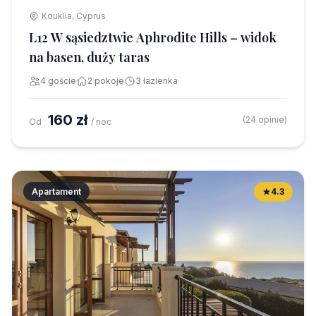
Kouklia, Cyprus
L12 W sąsiedztwie Aphrodite Hills – widok
na basen, duży taras
4 goście
2 pokoje
3 łazienka
160 zł
(24 opinie)
Od
/ noc
Apartament
4.3