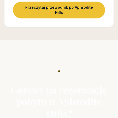
Przeczytaj przewodnik po Aphrodite
Hills
◆
Gotowy na rezerwację
pobytu w Aphrodite
Hills?