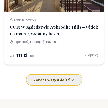
Kouklia, Cyprus
CC13 W sąsiedztwie Aphrodite Hills – widok
na morze, wspólny basen
2 goście
1 pokoje
1 łazienka
111 zł
(21 opinie)
Od
/ noc
Zobacz wszystkie
(17)