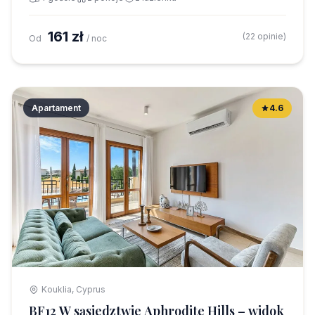
161 zł
(22 opinie)
Od
/ noc
Apartament
4.6
Kouklia, Cyprus
BF12 W sąsiedztwie Aphrodite Hills – widok