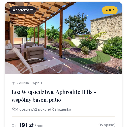
Apartament
4.7
Kouklia, Cyprus
L02 W sąsiedztwie Aphrodite Hills –
wspólny basen, patio
4 goście
2 pokoje
2 łazienka
191 zł
(15 opinie)
Od
/ noc