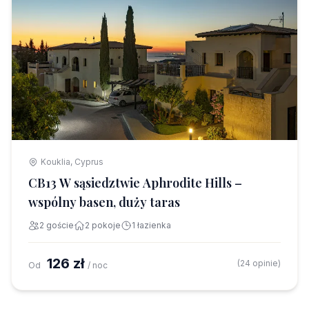
Kouklia, Cyprus
CB13 W sąsiedztwie Aphrodite Hills –
wspólny basen, duży taras
2 goście
2 pokoje
1 łazienka
126 zł
(24 opinie)
Od
/ noc