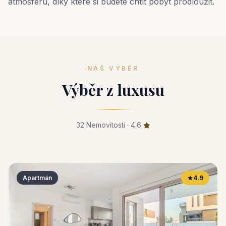
atmosféru, díky které si budete chtít pobyt prodloužit.
NÁŠ VÝBĚR
Výběr z luxusu
32 Nemovitosti · 4.6
Apartmán
4.9