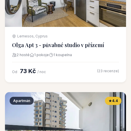
Lemesos, Cyprus
Olga Apt 3 - půvabné studio v přízemí
2 hosté
1 pokoje
1 koupelna
73 Kč
(23 recenze)
Od
/ noc
Apartmán
4.4