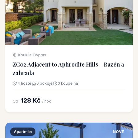
Kouklia, Cyprus
ZC02 Adjacent to Aphrodite Hills – Bazén a
zahrada
4 hosté
0 pokoje
0 koupelna
128 Kč
Od
/ noc
Apartmán
NOVÉ