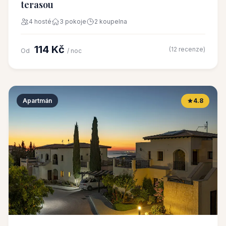
terasou
4 hosté
3 pokoje
2 koupelna
114 Kč
(12 recenze)
Od
/ noc
Apartmán
4.8