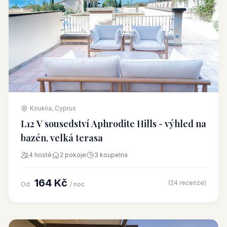
Kouklia, Cyprus
L12 V sousedství Aphrodite Hills - výhled na
bazén, velká terasa
4 hosté
2 pokoje
3 koupelna
164 Kč
(24 recenze)
Od
/ noc