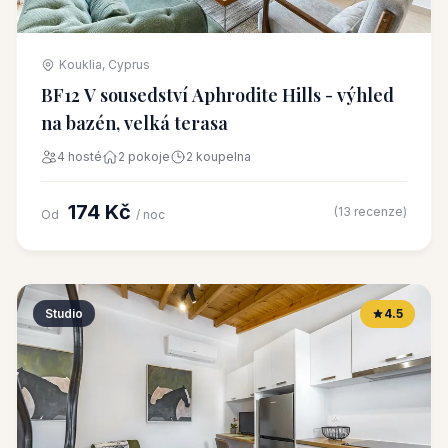
Kouklia, Cyprus
BF12 V sousedství Aphrodite Hills - výhled
na bazén, velká terasa
4 hosté
2 pokoje
2 koupelna
174 Kč
(13 recenze)
Od
/ noc
Studio
4.5