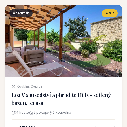
Apartmán
4.7
Kouklia, Cyprus
L02 V sousedství Aphrodite Hills - sdílený
bazén, terasa
4 hosté
2 pokoje
2 koupelna