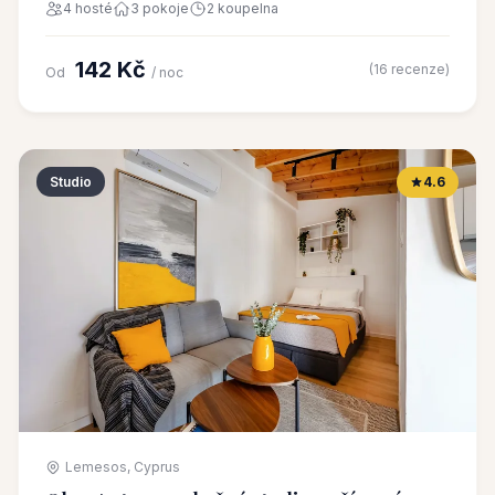
4 hosté
3 pokoje
2 koupelna
142 Kč
(16 recenze)
Od
/ noc
Studio
4.6
Lemesos, Cyprus