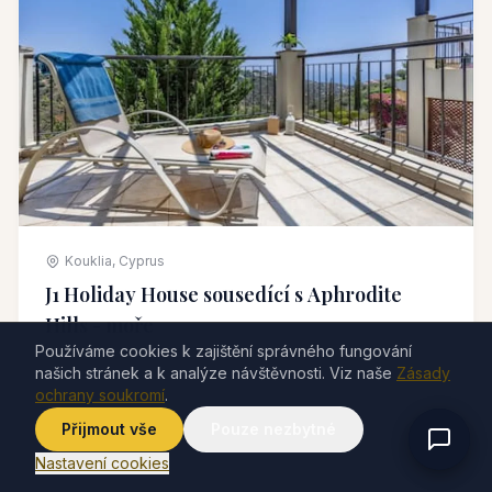
Kouklia, Cyprus
J1 Holiday House sousedící s Aphrodite
Hills - moře
Používáme cookies k zajištění správného fungování
4 hosté
0 pokoje
0 koupelna
našich stránek a k analýze návštěvnosti. Viz naše
Zásady
ochrany soukromí
.
196 Kč
Od
/ noc
Přijmout vše
Pouze nezbytné
Nastavení cookies