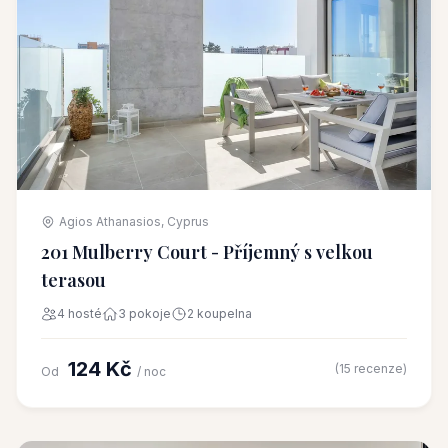
Agios Athanasios, Cyprus
201 Mulberry Court - Příjemný s velkou
terasou
4 hosté
3 pokoje
2 koupelna
124 Kč
(15 recenze)
Od
/ noc