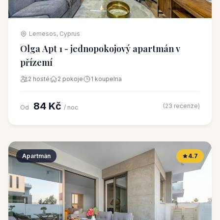
Lemesos, Cyprus
Olga Apt 1 - jednopokojový apartmán v
přízemí
2 hosté
2 pokoje
1 koupelna
84 Kč
(23 recenze)
Od
/ noc
Apartmán
4.7