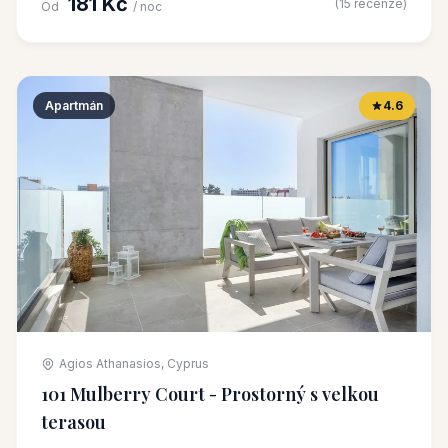
181 Kč
(15 recenze)
Od
/ noc
Apartmán
4.6
Agios Athanasios, Cyprus
101 Mulberry Court - Prostorný s velkou
terasou