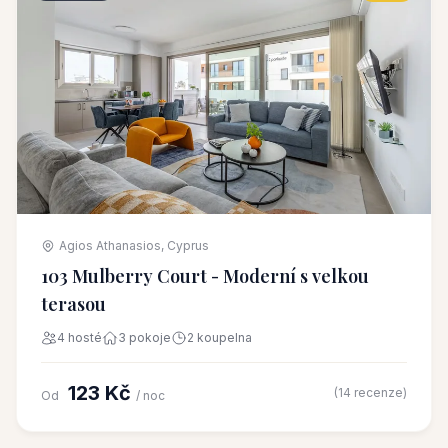
Agios Athanasios, Cyprus
103 Mulberry Court - Moderní s velkou
terasou
4 hosté
3 pokoje
2 koupelna
123 Kč
(14 recenze)
Od
/ noc