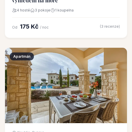
výhledem na moře
4 hosté
3 pokoje
1 koupelna
175 Kč
(3 recenze)
Od
/ noc
Apartmán