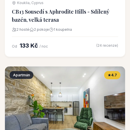
Kouklia, Cyprus
CB13 Sousedí s Aphrodite Hills - Sdílený
bazén, velká terasa
2 hosté
2 pokoje
1 koupelna
133 Kč
(24 recenze)
Od
/ noc
Apartmán
4.7