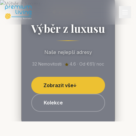
KOLEKCE
Výběr z luxusu
Naše nejlepší adresy
32 Nemovitosti ·
4.6 · Od €61/ noc
Zobrazit vše
Kolekce