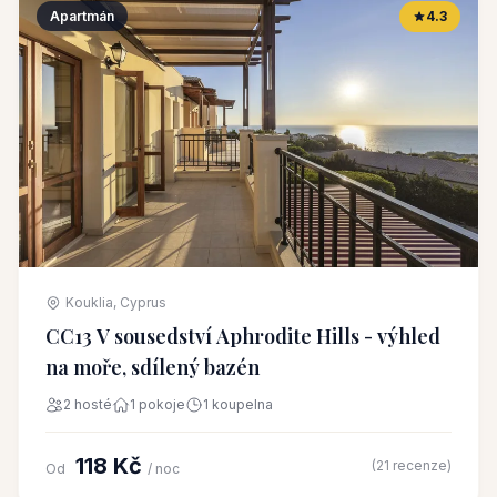
Apartmán
4.3
Kouklia, Cyprus
CC13 V sousedství Aphrodite Hills - výhled
na moře, sdílený bazén
2 hosté
1 pokoje
1 koupelna
118 Kč
(21 recenze)
Od
/ noc