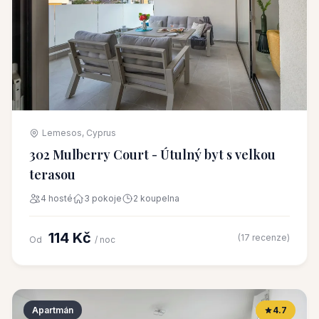
Lemesos, Cyprus
302 Mulberry Court - Útulný byt s velkou
terasou
4 hosté
3 pokoje
2 koupelna
114 Kč
(17 recenze)
Od
/ noc
Apartmán
4.7