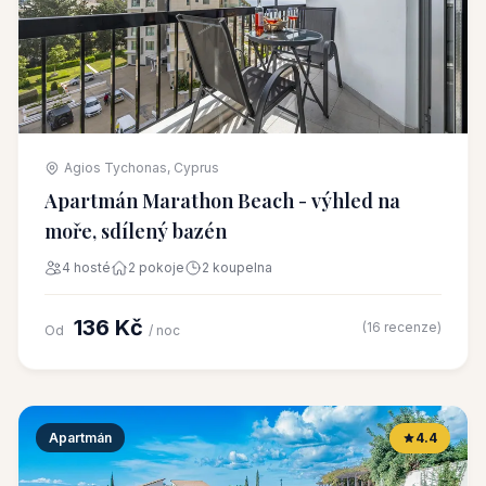
Agios Tychonas, Cyprus
Apartmán Marathon Beach - výhled na
moře, sdílený bazén
4 hosté
2 pokoje
2 koupelna
136 Kč
(16 recenze)
Od
/ noc
Apartmán
4.4