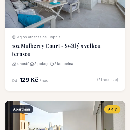
Agios Athanasios, Cyprus
102 Mulberry Court - Světlý s velkou
terasou
4 hosté
3 pokoje
2 koupelna
129 Kč
(21 recenze)
Od
/ noc
Apartmán
4.7