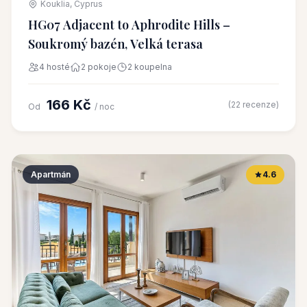
Kouklia, Cyprus
HG07 Adjacent to Aphrodite Hills –
Soukromý bazén, Velká terasa
4 hosté
2 pokoje
2 koupelna
166 Kč
(22 recenze)
Od
/ noc
Apartmán
4.6