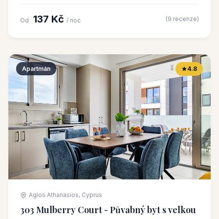
137 Kč
(9 recenze)
Od
/ noc
Apartmán
4.8
Agios Athanasios, Cyprus
303 Mulberry Court - Půvabný byt s velkou