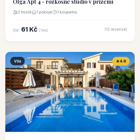
Olga Apt 4 - rozkošné studio v přízemí
2 hosté
1 pokoje
1 koupelna
61 Kč
(12 recenze)
Od
/ noc
Vila
4.6