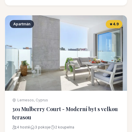
Apartmán
4.9
Lemesos, Cyprus
301 Mulberry Court - Moderní byt s velkou
terasou
4 hosté
3 pokoje
2 koupelna