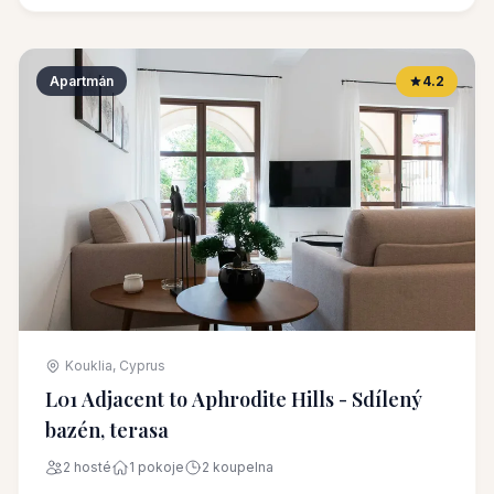
Apartmán
4.2
Kouklia, Cyprus
L01 Adjacent to Aphrodite Hills - Sdílený
bazén, terasa
2 hosté
1 pokoje
2 koupelna