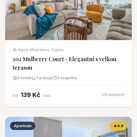
Agios Athanasios, Cyprus
202 Mulberry Court - Elegantní s velkou
terasou
4 hosté
3 pokoje
2 koupelna
139 Kč
(20 recenze)
Od
/ noc
Apartmán
4.9