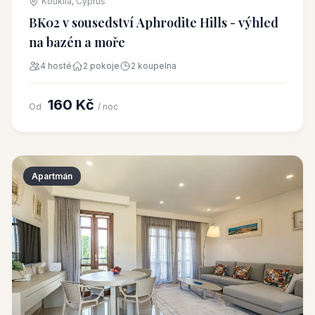
Kouklia, Cyprus
BK02 v sousedství Aphrodite Hills - výhled
na bazén a moře
4 hosté
2 pokoje
2 koupelna
160 Kč
Od
/ noc
Apartmán