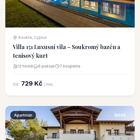
Kouklia, Cyprus
Villa 151 Luxusní vila – Soukromý bazén a
tenisový kurt
12 hosté
6 pokoje
7 koupelna
729 Kč
Od
/ noc
Apartmán
NOVÉ