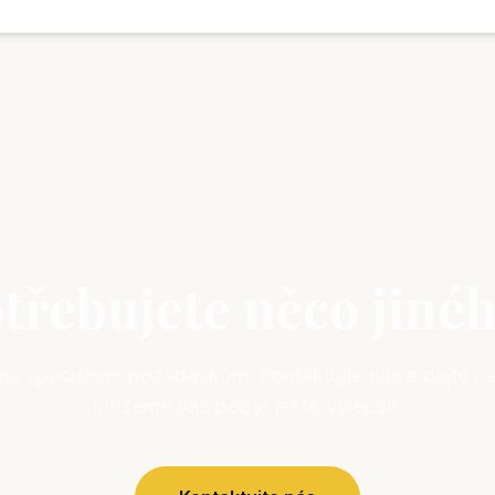
třebujete něco jiné
me speciálním požadavkům. Kontaktujte nás a dejte ná
můžeme váš pobyt ještě vylepšit.