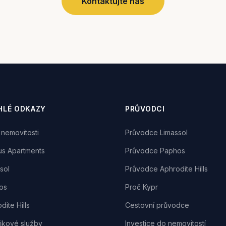
Kontaktujte nás
HLÉ ODKAZY
PRŮVODCI
nemovitosti
Průvodce Limassol
us Apartments
Průvodce Paphos
sol
Průvodce Aphrodite Hills
os
Proč Kypr
dite Hills
Cestovní průvodce
ňkové služby
Investice do nemovitostí