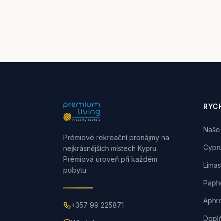
RYC
Naše 
Prémiové rekreační pronájmy na
Cypr
nejkrásnějších místech Kypru.
Prémiová úroveň při každém
Limas
pobytu.
Paph
Aphro
+357 99 225871
Dopl