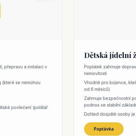
Dětská jídelní 
, přepravu a instalaci v
Poplatek zahrnuje dopravu
nemovitosti
g (které se nemohou
Vhodné pro kojence, kteř
od 6 měsíců)
)
Zahrnuje bezpečnostní pos
podnos se stabilní zákla
ětské povlečení (polštář
Dohled dospělé osoby je
Poptávka