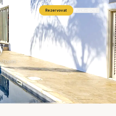
VÉ SLUŽBY
KONTAKT
Rezervovat
CZK
CS
y
užbami -