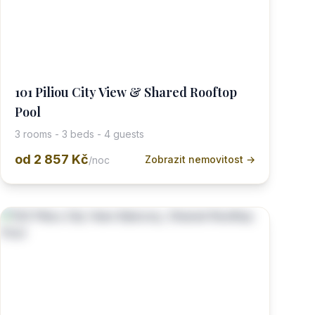
101 Piliou City View & Shared Rooftop
Pool
3 rooms - 3 beds - 4 guests
od
2 857 Kč
Zobrazit nemovitost →
/noc