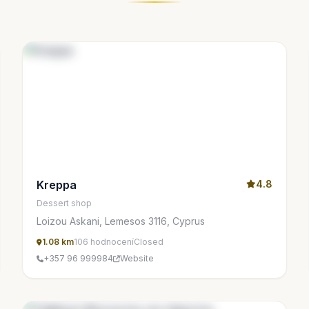
Kreppa
4.8
Dessert shop
Loizou Askani, Lemesos 3116, Cyprus
1.08 km
106 hodnocení
Closed
+357 96 999984
Website