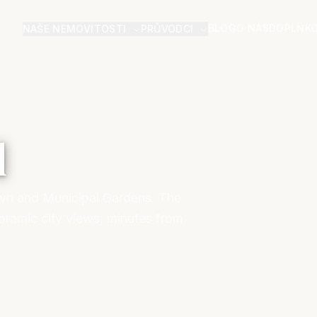
BLOG
O NÁS
DOPLŇKO
NAŠE NEMOVITOSTI
PRŮVODCI
l
own and Municipal Gardens. The
noramic city views, minutes from