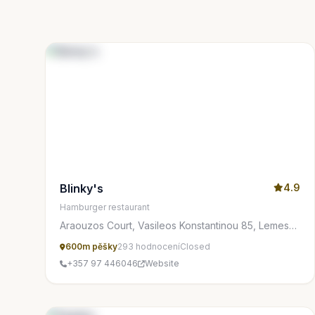
Blinky's
4.9
Hamburger restaurant
Araouzos Court, Vasileos Konstantinou 85, Lemesos
3077, Cyprus
600m pěšky
293 hodnocení
Closed
+357 97 446046
Website