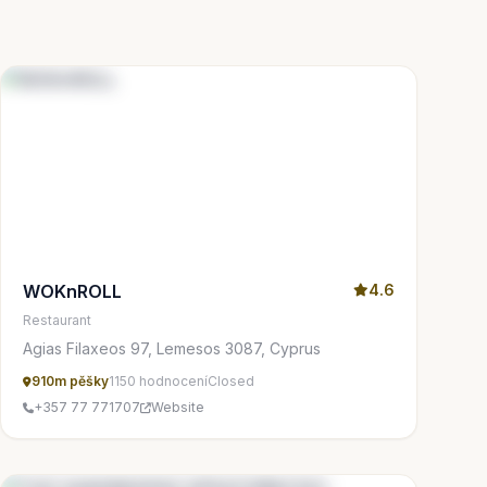
WOKnROLL
4.6
Restaurant
Agias Filaxeos 97, Lemesos 3087, Cyprus
910m pěšky
1150 hodnocení
Closed
+357 77 771707
Website