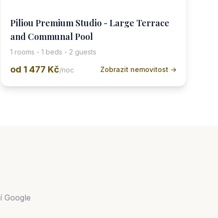
Piliou Premium Studio - Large Terrace
and Communal Pool
1 rooms - 1 beds - 2 guests
od
1 477 Kč
Zobrazit nemovitost →
/noc
ní Google