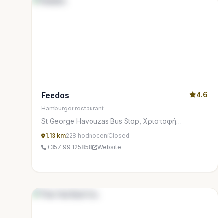
Feedos
4.6
Hamburger restaurant
St George Havouzas Bus Stop, Χριστοφή
Εργατούδη, Lemesos 3080, Cyprus
1.13 km
228 hodnocení
Closed
+357 99 125858
Website