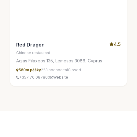
Red Dragon
4.5
Chinese restaurant
Agias Filaxeos 135, Lemesos 3086, Cyprus
560m pěšky
223 hodnocení
Closed
+357 70 087800
Website