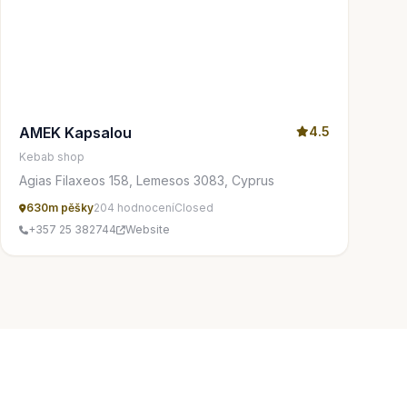
AMEK Kapsalou
4.5
Kebab shop
Agias Filaxeos 158, Lemesos 3083, Cyprus
630m pěšky
204 hodnocení
Closed
+357 25 382744
Website