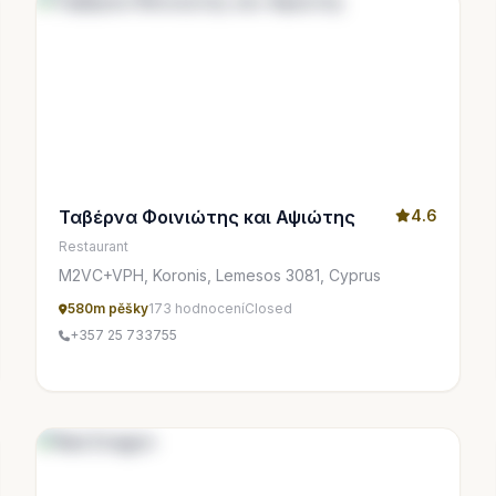
Ταβέρνα Φοινιώτης και Αψιώτης
4.6
Restaurant
M2VC+VPH, Koronis, Lemesos 3081, Cyprus
580m pěšky
173 hodnocení
Closed
+357 25 733755