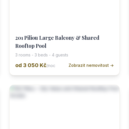
201 Piliou Large Balcony & Shared
Rooftop Pool
3 rooms - 3 beds - 4 guests
od
3 050 Kč
Zobrazit nemovitost →
/noc