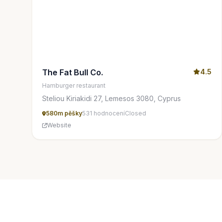
The Fat Bull Co.
4.5
Hamburger restaurant
Steliou Kiriakidi 27, Lemesos 3080, Cyprus
580m pěšky
531 hodnocení
Closed
Website