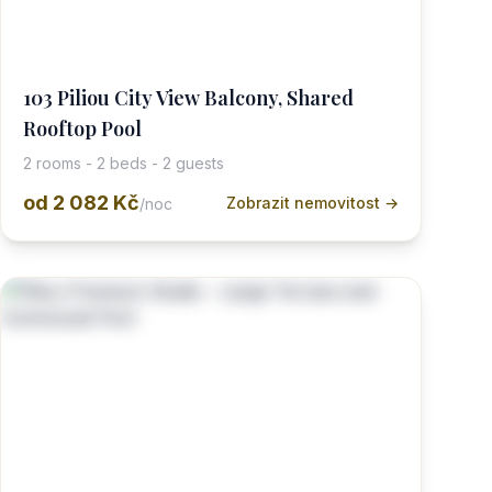
103 Piliou City View Balcony, Shared
Rooftop Pool
2 rooms - 2 beds - 2 guests
od
2 082 Kč
Zobrazit nemovitost →
/noc