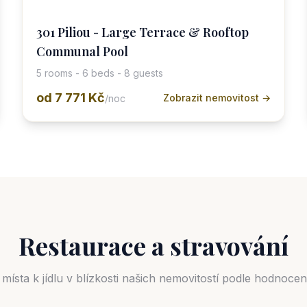
301 Piliou - Large Terrace & Rooftop
Communal Pool
5 rooms - 6 beds - 8 guests
od
7 771 Kč
Zobrazit nemovitost →
/noc
Restaurace a stravování
 místa k jídlu v blízkosti našich nemovitostí podle hodnoce