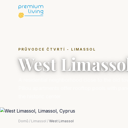
PRŮVODCE ČTVRTÍ - LIMASSOL
West Limasso
A residential neighborhood close to the old t
Piliou apartments offer rooftop pools with pa
the historic center.
Domů
/
Limassol
/
West Limassol