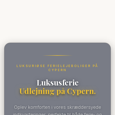
LUKSURIØSE FERIELEJEBOLIGER PÅ
CYPERN
Luksusferie
Udlejning på Cypern.
Oplev komforten i vores skræddersyede
indkvarteringer, perfekte til både ferie- og