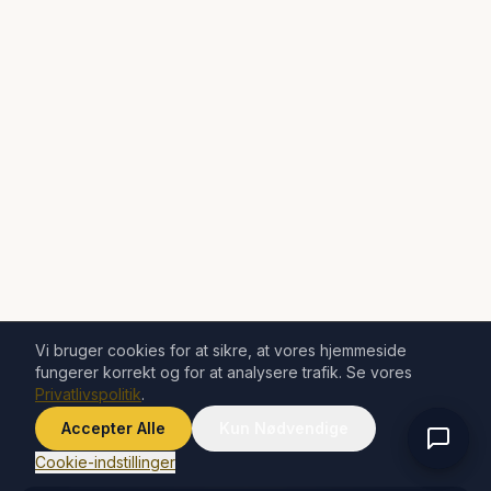
Vi bruger cookies for at sikre, at vores hjemmeside
fungerer korrekt og for at analysere trafik. Se vores
Privatlivspolitik
.
Accepter Alle
Kun Nødvendige
Cookie-indstillinger