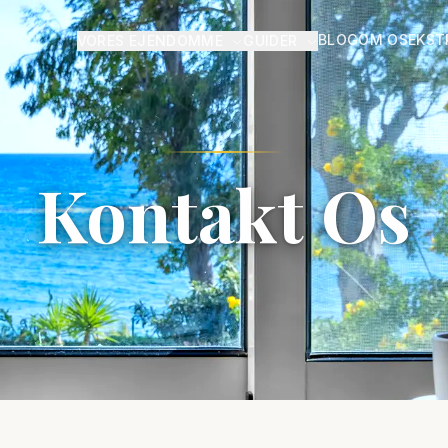
BLOG
OM OS
EKST
VORES EJENDOMME
GUIDER
Kontakt Os