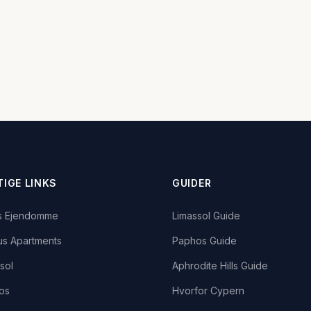
TIGE LINKS
GUIDER
s Ejendomme
Limassol Guide
us Apartments
Paphos Guide
sol
Aphrodite Hills Guide
os
Hvorfor Cypern