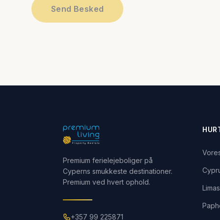
Send Besked
HUR
Vore
Premium ferielejeboliger på
Cypr
Cyperns smukkeste destinationer.
Premium ved hvert ophold.
Limas
Paph
+357 99 225871