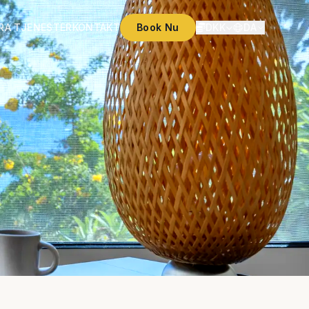
RA TJENESTER
KONTAKT
Book Nu
DKK
DA