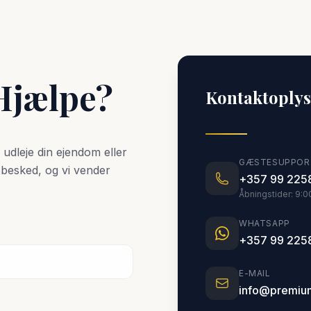
Hjælpe?
Kontaktoply
 udleje din ejendom eller
GÆSTESUPPORT
 besked, og vi vender
+357 99 225
Åbningstider: 9:0
WHATSAPP
+357 99 225
E-MAIL
info@premium