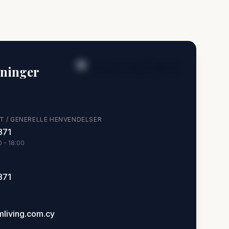
sninger
 / GENERELLE HENVENDELSER
871
0 - 18:00
871
living.com.cy