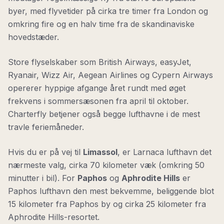
byer, med flyvetider på cirka tre timer fra London og
omkring fire og en halv time fra de skandinaviske
hovedstæder.
Store flyselskaber som British Airways, easyJet,
Ryanair, Wizz Air, Aegean Airlines og Cypern Airways
opererer hyppige afgange året rundt med øget
frekvens i sommersæsonen fra april til oktober.
Charterfly betjener også begge lufthavne i de mest
travle feriemåneder.
Hvis du er på vej til
Limassol
, er Larnaca lufthavn det
nærmeste valg, cirka 70 kilometer væk (omkring 50
minutter i bil). For
Paphos
og
Aphrodite Hills
er
Paphos lufthavn den mest bekvemme, beliggende blot
15 kilometer fra Paphos by og cirka 25 kilometer fra
Aphrodite Hills-resortet.