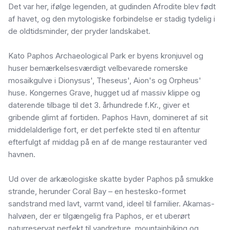
Det var her, ifølge legenden, at gudinden Afrodite blev født
af havet, og den mytologiske forbindelse er stadig tydelig i
de oldtidsminder, der pryder landskabet.
Kato Paphos Archaeological Park er byens kronjuvel og
huser bemærkelsesværdigt velbevarede romerske
mosaikgulve i Dionysus', Theseus', Aion's og Orpheus'
huse. Kongernes Grave, hugget ud af massiv klippe og
daterende tilbage til det 3. århundrede f.Kr., giver et
gribende glimt af fortiden. Paphos Havn, domineret af sit
middelalderlige fort, er det perfekte sted til en aftentur
efterfulgt af middag på en af de mange restauranter ved
havnen.
Ud over de arkæologiske skatte byder Paphos på smukke
strande, herunder Coral Bay – en hestesko-formet
sandstrand med lavt, varmt vand, ideel til familier. Akamas-
halvøen, der er tilgængelig fra Paphos, er et uberørt
naturreservat perfekt til vandreture, mountainbiking og