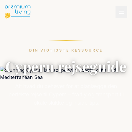
DIN VIGTIGSTE RESSOURCE
Cypern rejseguide
Alt hvad du behøver for at planlægge den
perfekte rejse til Cypern – fra fly og transport til
lokale skikke og insidertips.