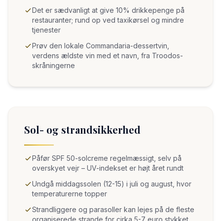
Det er sædvanligt at give 10% drikkepenge på
restauranter; rund op ved taxikørsel og mindre
tjenester
Prøv den lokale Commandaria-dessertvin,
verdens ældste vin med et navn, fra Troodos-
skråningerne
Sol- og strandsikkerhed
Påfør SPF 50-solcreme regelmæssigt, selv på
overskyet vejr – UV-indekset er højt året rundt
Undgå middagssolen (12-15) i juli og august, hvor
temperaturerne topper
Strandliggere og parasoller kan lejes på de fleste
organiserede strande for cirka 5-7 euro stykket