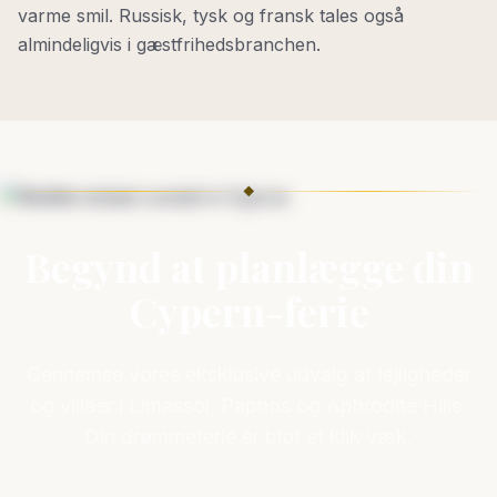
varme smil. Russisk, tysk og fransk tales også
almindeligvis i gæstfrihedsbranchen.
◆
Begynd at planlægge din
Cypern-ferie
Gennemse vores eksklusive udvalg af lejligheder
og villaer i Limassol, Paphos og Aphrodite Hills.
Din drømmeferie er blot et klik væk.