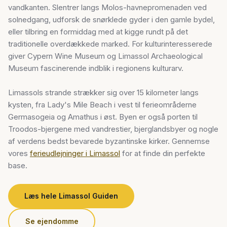
vandkanten. Slentrer langs Molos-havnepromenaden ved
solnedgang, udforsk de snørklede gyder i den gamle bydel,
eller tilbring en formiddag med at kigge rundt på det
traditionelle overdækkede marked. For kulturinteresserede
giver Cypern Wine Museum og Limassol Archaeological
Museum fascinerende indblik i regionens kulturarv.
Limassols strande strækker sig over 15 kilometer langs
kysten, fra Lady's Mile Beach i vest til ferieområderne
Germasogeia og Amathus i øst. Byen er også porten til
Troodos-bjergene med vandrestier, bjerglandsbyer og nogle
af verdens bedst bevarede byzantinske kirker. Gennemse
vores
ferieudlejninger i Limassol
for at finde din perfekte
base.
Læs hele Limassol Guiden
Se ejendomme