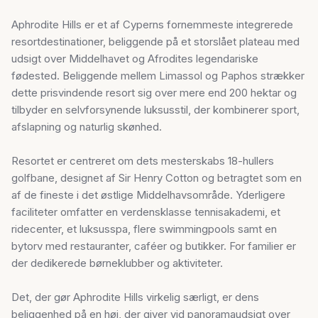
Aphrodite Hills er et af Cyperns fornemmeste integrerede
resortdestinationer, beliggende på et storslået plateau med
udsigt over Middelhavet og Afrodites legendariske
fødested. Beliggende mellem Limassol og Paphos strækker
dette prisvindende resort sig over mere end 200 hektar og
tilbyder en selvforsynende luksusstil, der kombinerer sport,
afslapning og naturlig skønhed.
Resortet er centreret om dets mesterskabs 18-hullers
golfbane, designet af Sir Henry Cotton og betragtet som en
af de fineste i det østlige Middelhavsområde. Yderligere
faciliteter omfatter en verdensklasse tennisakademi, et
ridecenter, et luksusspa, flere swimmingpools samt en
bytorv med restauranter, caféer og butikker. For familier er
der dedikerede børneklubber og aktiviteter.
Det, der gør Aphrodite Hills virkelig særligt, er dens
beliggenhed på en høj, der giver vid panoramaudsigt over