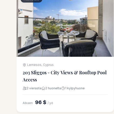
Lemesos, Cyprus
203 Sfiggos - City Views & Rooftop Pool
Access
2 vierasta
2 huonetta
1 kylpyhuone
96 $
Alkaen
/ yö