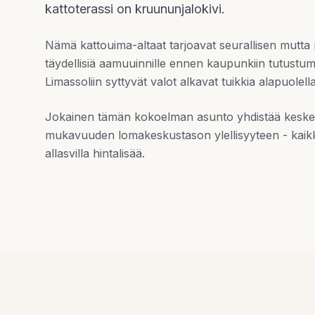
kattoterassi on kruununjalokivi.
Nämä kattouima-altaat tarjoavat seurallisen mutt
täydellisiä aamuuinnille ennen kaupunkiin tutustumist
Limassoliin syttyvät valot alkavat tuikkia alapuolella
Jokainen tämän kokoelman asunto yhdistää kesk
mukavuuden lomakeskustason ylellisyyteen - kaikki
allasvilla hintalisää.