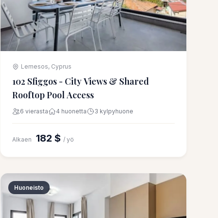
Lemesos, Cyprus
102 Sfiggos - City Views & Shared
Rooftop Pool Access
6 vierasta
4 huonetta
3 kylpyhuone
182 $
Alkaen
/ yö
Huoneisto