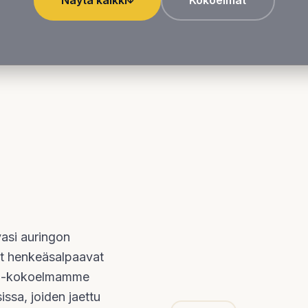
Näytä kaikki
Kokoelmat
vasi auringon
vat henkeäsalpaavat
aat -kokoelmamme
ssa, joiden jaettu