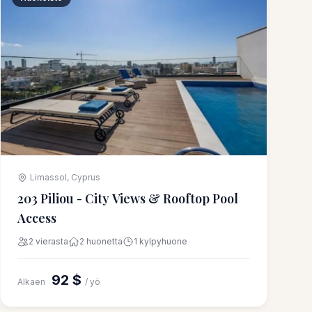
Limassol, Cyprus
203 Piliou - City Views & Rooftop Pool
Access
2 vierasta
2 huonetta
1 kylpyhuone
92 $
Alkaen
/ yö