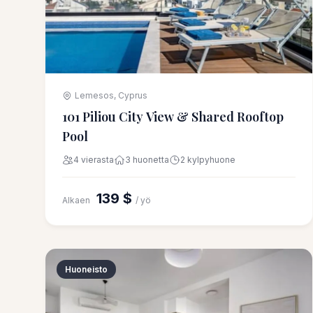
Lemesos, Cyprus
101 Piliou City View & Shared Rooftop
Pool
4 vierasta
3 huonetta
2 kylpyhuone
139 $
Alkaen
/ yö
Huoneisto