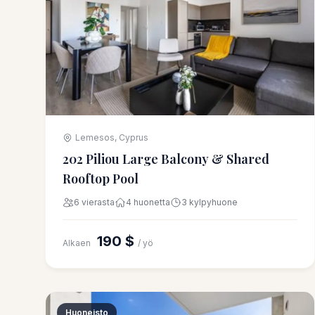
Lemesos, Cyprus
202 Piliou Large Balcony & Shared
Rooftop Pool
6 vierasta
4 huonetta
3 kylpyhuone
190 $
Alkaen
/ yö
Huoneisto