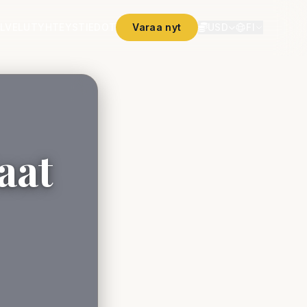
ALVELUT
YHTEYSTIEDOT
Varaa nyt
USD
FI
aat