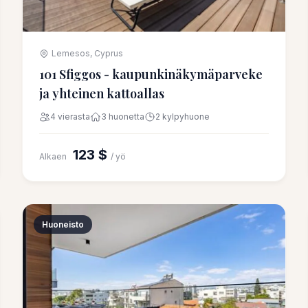
Lemesos, Cyprus
101 Sfiggos - kaupunkinäkymäparveke
ja yhteinen kattoallas
4 vierasta
3 huonetta
2 kylpyhuone
123 $
Alkaen
/ yö
Huoneisto