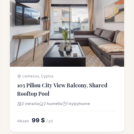
Lemesos, Cyprus
103 Piliou City View Balcony, Shared
Rooftop Pool
2 vierasta
2 huonetta
1 kylpyhuone
99 $
Alkaen
/ yö