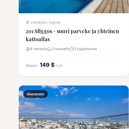
Lemesos, Cyprus
201 Sfiggos - suuri parveke ja yhteinen
kattoallas
4 vierasta
3 huonetta
2 kylpyhuone
149 $
Alkaen
/ yö
Huoneisto