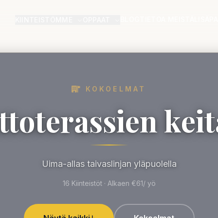
BLOG
TIETOA MEISTÄ
LISÄP
KIINTEISTÖMME
OPPAAT
KOKOELMAT
ttoterassien keit
Uima-allas taivaslinjan yläpuolella
16 Kiinteistöt · Alkaen €61/ yö