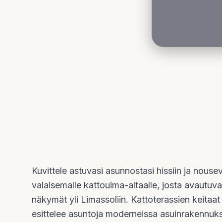
Kuvittele astuvasi asunnostasi hissiin ja nouse
valaisemalle kattouima-altaalle, josta avautu
näkymät yli Limassoliin. Kattoterassien keit
esittelee asuntoja moderneissa asuinrakennuksi