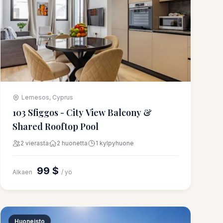
Lemesos, Cyprus
103 Sfiggos - City View Balcony &
Shared Rooftop Pool
2 vierasta
2 huonetta
1 kylpyhuone
99 $
Alkaen
/ yö
Huoneisto