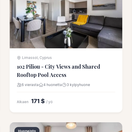
Limassol, Cyprus
102 Piliou - City Views and Shared
Rooftop Pool Access
6 vierasta
4 huonetta
3 kylpyhuone
171 $
Alkaen
/ yö
Huoneisto