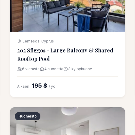
Lemesos, Cyprus
202 Sfiggos - Large Balcony & Shared
Rooftop Pool
6 vierasta
4 huonetta
3 kylpyhuone
195 $
Alkaen
/ yö
Huoneisto