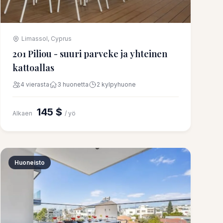
Limassol, Cyprus
201 Piliou - suuri parveke ja yhteinen
kattoallas
4 vierasta
3 huonetta
2 kylpyhuone
145 $
Alkaen
/ yö
Huoneisto