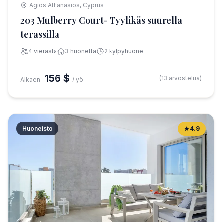
Agios Athanasios, Cyprus
203 Mulberry Court- Tyylikäs suurella
terassilla
4 vierasta
3 huonetta
2 kylpyhuone
156 $
(13 arvostelua)
Alkaen
/ yö
Huoneisto
4.9