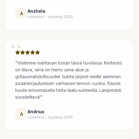
Anzhela
A
Limassol - syyskuu 2025
“
"Vietimme mahtavan loman tässä huvilassa. Kiinteistö
on tilava, siinä on hieno uima-alue ja
grillausmahdollisuudet. Isäntä järjesti meille aiemman
sisäänkirjautumisen varhaisen lennon vuoksi. Kaunis
huvila erinomaisella hinta-laatu-suhteella. Lämpimästi
suositeltava!"
Andrius
A
Limassol - syyskuu 2025