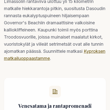
Limassolin rantaviiva ulottuu yli 15 kilometrin
matkalle hiekkarantoja pitkin, suositusta Dasoudin
rannasta eukalyptuspuineen hiljaisempaan
Governor's Beachiin dramaattisine valkoisine
kalliokliffeineen. Kaupunki toimii myös porttina
Troodosvuorille, joissa muinaiset maalatut kirkot,
vuoristokylät ja viileät setrimetsät ovat alle tunnin
ajomatkan päässä. Suunnittele matkasi
Kyproksen
matkailuoppaastamme
.
Venesatama ja rantapromenadi