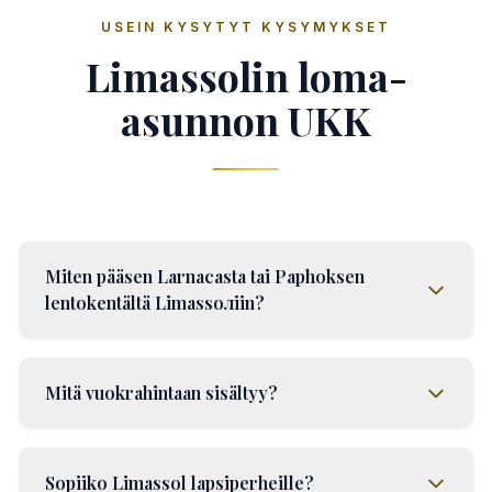
USEIN KYSYTYT KYSYMYKSET
Limassolin loma-
asunnon UKK
Miten pääsen Larnacasta tai Paphoksen
lentokentältä Limassолiin?
Mitä vuokrahintaan sisältyy?
Sopiiko Limassol lapsiperheille?