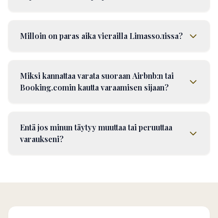
Milloin on paras aika vierailla Limassолissa?
Miksi kannattaa varata suoraan Airbnb:n tai
Booking.comin kautta varaamisen sijaan?
Entä jos minun täytyy muuttaa tai peruuttaa
varaukseni?