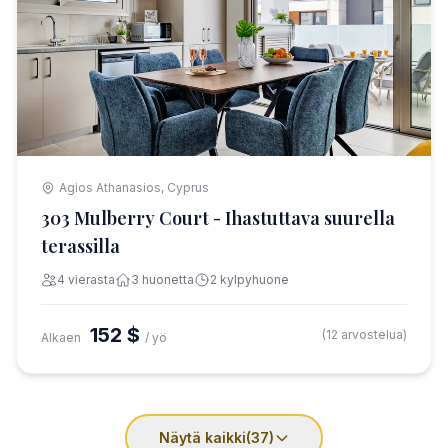
Agios Athanasios, Cyprus
303 Mulberry Court - Ihastuttava suurella
terassilla
4 vierasta
3 huonetta
2 kylpyhuone
152 $
(12 arvostelua)
Alkaen
/ yö
Näytä kaikki
(37)