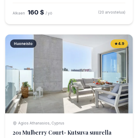
160 $
(20 arvostelua)
Alkaen
/ yö
Huoneisto
4.9
Agios Athanasios, Cyprus
201 Mulberry Court- Kutsuva suurella