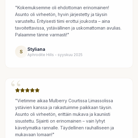
"Kokemuksemme oli ehdottoman erinomainen!
Asunto oli virheetön, hyvin järjestetty ja täysin
varusteltu. Erityisesti tiimi erottui joukosta – aina
tavoitettavissa, ystävällinen ja uskomattoman avulias.
Palaamme tänne varmasti!"
Styliana
S
Aphrodite Hills - syyskuu 2025
“
"Vietimme aikaa Mulberry Courtissa Limassolissa
ystävien kanssa ja rakastuimme paikkaan täysin.
Asunto oli virheetön, erittäin mukava ja kauniisti
sisustettu. Sijainti on erinomainen – vain lyhyt
kävelymatka rannalle. Täydellinen rauhalliseen ja
mukavaan lomaan!"