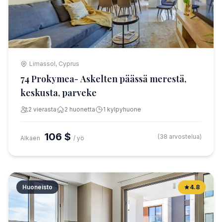
Limassol, Cyprus
74 Prokymea- Askelten päässä merestä,
keskusta, parveke
2 vierasta
2 huonetta
1 kylpyhuone
106 $
(38 arvostelua)
Alkaen
/ yö
Huoneisto
4.8