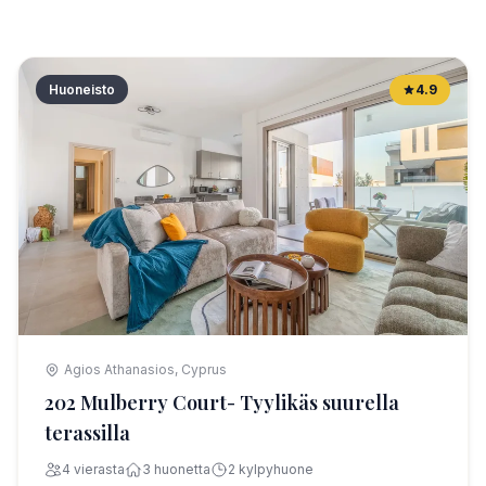
Huoneisto
4.9
Agios Athanasios, Cyprus
202 Mulberry Court- Tyylikäs suurella
terassilla
4 vierasta
3 huonetta
2 kylpyhuone