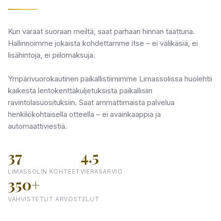
Kun varaat suoraan meiltä, saat parhaan hinnan taattuna.
Hallinnoimme jokaista kohdettamme itse – ei välikäsiä, ei
lisähintoja, ei piilomaksuja.
Ympärivuorokautinen paikallistiimimme Limassolissa huolehtii
kaikesta lentokenttäkuljetuksista paikallisiin
ravintolasuosituksiin. Saat ammattimaista palvelua
henkilökohtaisella otteella – ei avainkaappia ja
automaattiviestiä.
37
4.5
LIMASSOLIN KOHTEET
VIERASARVIO
350+
VAHVISTETUT ARVOSTELUT