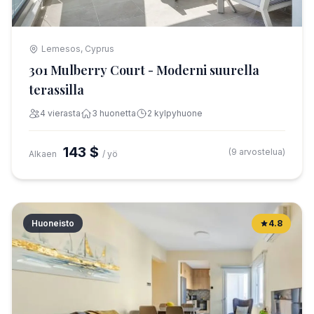
Lemesos, Cyprus
301 Mulberry Court - Moderni suurella
terassilla
4 vierasta
3 huonetta
2 kylpyhuone
143 $
(9 arvostelua)
Alkaen
/ yö
Huoneisto
4.8