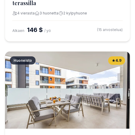
terassilla
4 vierasta
3 huonetta
2 kylpyhuone
146 $
(15 arvostelua)
Alkaen
/ yö
Huoneisto
4.9