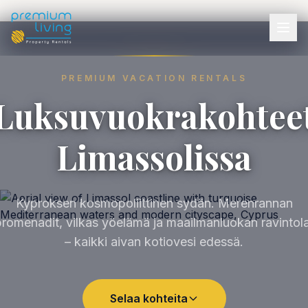
PREMIUM VACATION RENTALS
Luksuvuokrakohtee
Limassolissa
Kyproksen kosmopoliittinen sydän. Merenrannan
romenadit, vilkas yöelämä ja maailmanluokan ravintol
– kaikki aivan kotiovesi edessä.
Selaa kohteita