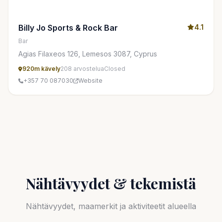
Billy Jo Sports & Rock Bar
4.1
Bar
Agias Filaxeos 126, Lemesos 3087, Cyprus
920m kävely
208 arvostelua
Closed
+357 70 087030
Website
Nähtävyydet & tekemistä
Nähtävyydet, maamerkit ja aktiviteetit alueella