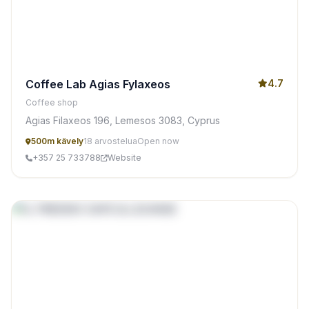
Coffee Lab Agias Fylaxeos
4.7
Coffee shop
Agias Filaxeos 196, Lemesos 3083, Cyprus
500m kävely
18 arvostelua
Open now
+357 25 733788
Website