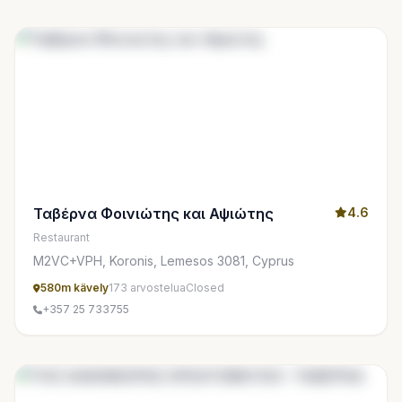
Ταβέρνα Φοινιώτης και Αψιώτης
4.6
Restaurant
M2VC+VPH, Koronis, Lemesos 3081, Cyprus
580m kävely
173 arvostelua
Closed
+357 25 733755