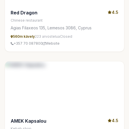
Red Dragon
4.5
Chinese restaurant
Agias Filaxeos 135, Lemesos 3086, Cyprus
560m kävely
223 arvostelua
Closed
+357 70 087800
Website
AMEK Kapsalou
4.5
Kebab shop