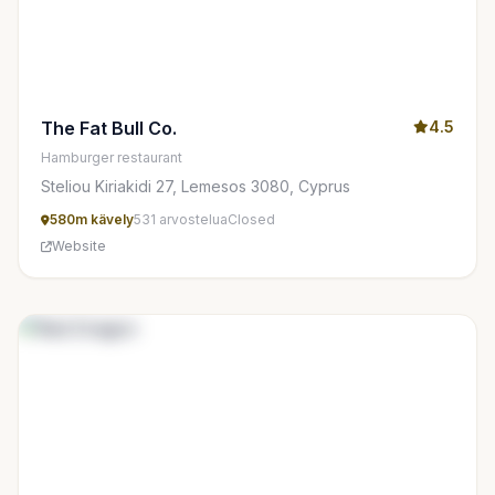
The Fat Bull Co.
4.5
Hamburger restaurant
Steliou Kiriakidi 27, Lemesos 3080, Cyprus
580m kävely
531 arvostelua
Closed
Website