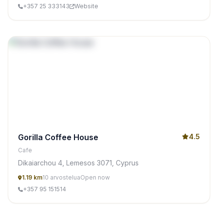
+357 25 333143
Website
Gorilla Coffee House
4.5
Cafe
Dikaiarchou 4, Lemesos 3071, Cyprus
1.19 km
10 arvostelua
Open now
+357 95 151514