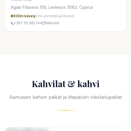
Agias Filaxeos 158, Lemesos 3083, Cyprus
630m kävely
204 arvostelua
Closed
+357 25 382744
Website
Kahvilat & kahvi
Aamuisen kahvin paikat ja iltapäivän oleskelupaikat