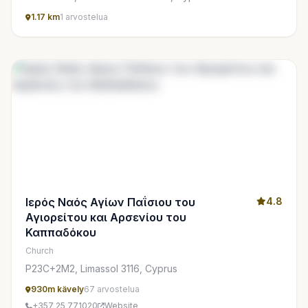
1.17 km
1 arvostelua
Ιερός Ναός Αγίων Παΐσιου του
4.8
Αγιορείτου και Αρσενίου του
Καππαδόκου
Church
P23C+2M2, Limassol 3116, Cyprus
930m kävely
67 arvostelua
+357 25 771020
Website