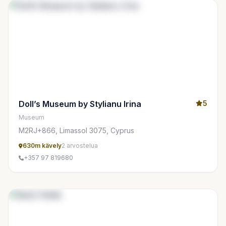
Doll’s Museum by Stylianu Irina
5
Museum
M2RJ+866, Limassol 3075, Cyprus
630m kävely
2 arvostelua
+357 97 819680