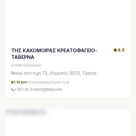
ΤΗΣ ΚΑΚΟΜΟΙΡΑΣ ΚΡΕΑΤΟΦΑΓΕΙΟ-
4.6
ΤΑΒΕΡΝΑ
Greek restaurant
Νικου παττιχη 72, Λεμεσός 3070, Cyprus
1.14 km
63 arvostelua
Open now
+357 25 334605
Website