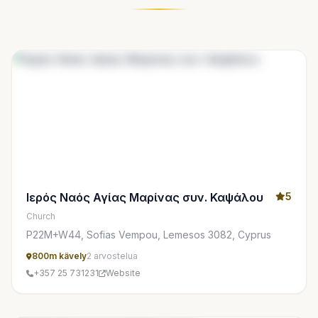
Ιερός Ναός Αγίας Μαρίνας συν. Καψάλου
5
Church
P22M+W44, Sofias Vempou, Lemesos 3082, Cyprus
800m kävely
2 arvostelua
+357 25 731231
Website