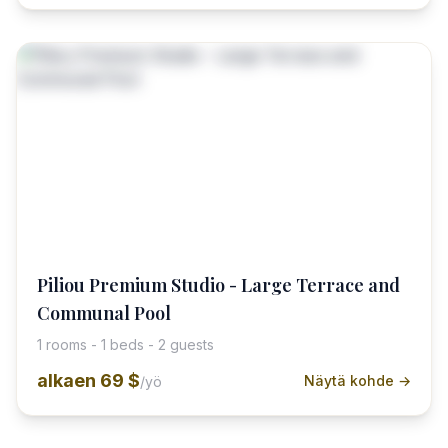
Piliou Premium Studio - Large Terrace and
Communal Pool
1 rooms - 1 beds - 2 guests
alkaen
69 $
Näytä kohde →
/yö