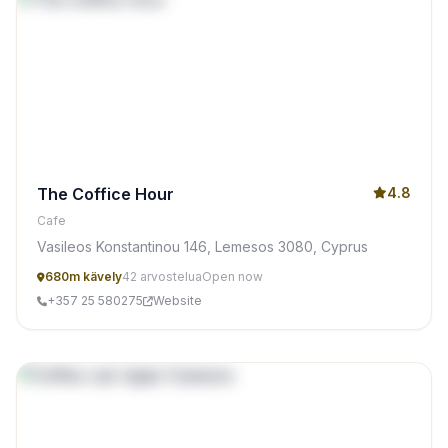
The Coffice Hour
4.8
Cafe
Vasileos Konstantinou 146, Lemesos 3080, Cyprus
680m kävely
42 arvostelua
Open now
+357 25 580275
Website