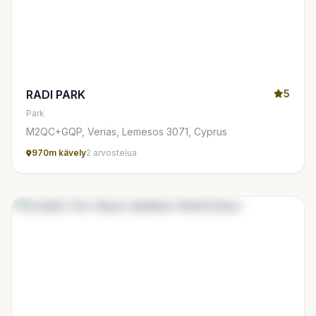
RADI PARK
5
Park
M2QC+GQP, Verias, Lemesos 3071, Cyprus
970m kävely
2 arvostelua