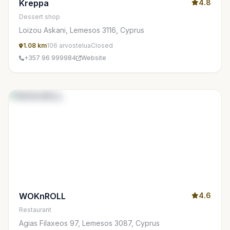
Kreppa
4.8
Dessert shop
Loizou Askani, Lemesos 3116, Cyprus
1.08 km
106 arvostelua
Closed
+357 96 999984
Website
WOKnROLL
4.6
Restaurant
Agias Filaxeos 97, Lemesos 3087, Cyprus