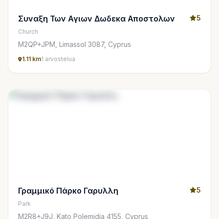
Συναξη Των Αγιων Δωδεκα Αποστολων
5
Church
M2QP+JPM, Limassol 3087, Cyprus
1.11 km
1 arvostelua
Γραμμικό Πάρκο Γαρυλλη
5
Park
M2R8+J9J, Kato Polemidia 4155, Cyprus