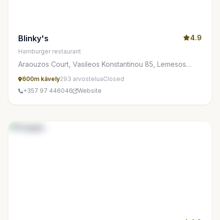
Blinky's
4.9
Hamburger restaurant
Araouzos Court, Vasileos Konstantinou 85, Lemesos
3077, Cyprus
600m kävely
293 arvostelua
Closed
+357 97 446046
Website