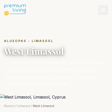
ALUEOPAS - LIMASSOL
West Limassol
A residential neighborhood close to the old town
and Municipal Gardens. The Piliou apartments
offer rooftop pools with panoramic city views,
minutes from the historic center.
Etusivu
/
Limassol
/
West Limassol