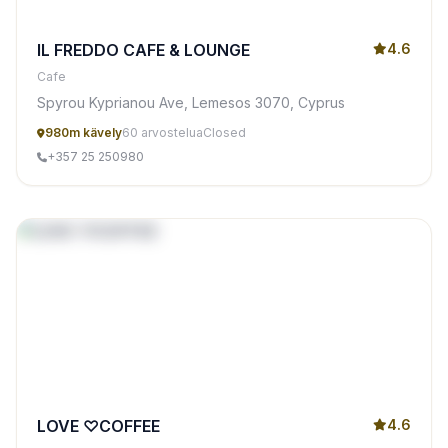
IL FREDDO CAFE & LOUNGE
4.6
Cafe
Spyrou Kyprianou Ave, Lemesos 3070, Cyprus
980m kävely
60 arvostelua
Closed
+357 25 250980
LOVE ♡COFFEE
4.6