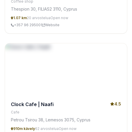
Coffee shop
Thespion 30, FILIAS2 3110, Cyprus
1.07 km
20 arvostelua
Open now
+357 96 295001
Website
Clock Cafe | Naafi
4.5
Cafe
Petrou Tsirou 38, Lemesos 3075, Cyprus
910m kävely
62 arvostelua
Open now