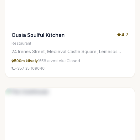
Ousia Soulful Kitchen
4.7
Restaurant
24 Irenes Street, Medieval Castle Square, Lemesos
3042, Cyprus
500m kävely
1558 arvostelua
Closed
+357 25 109040