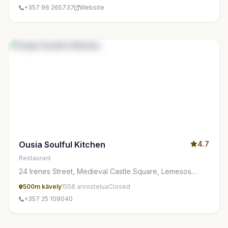
+357 96 265737
Website
Ousia Soulful Kitchen
4.7
Restaurant
24 Irenes Street, Medieval Castle Square, Lemesos
3042, Cyprus
500m kävely
1558 arvostelua
Closed
+357 25 109040