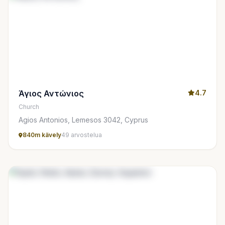
Άγιος Αντώνιος
4.7
Church
Agios Antonios, Lemesos 3042, Cyprus
840m kävely
49 arvostelua