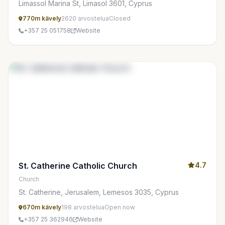
Limassol Marina St, Limasol 3601, Cyprus
770m kävely
2620 arvostelua
Closed
+357 25 051758
Website
St. Catherine Catholic Church
4.7
Church
St. Catherine, Jerusalem, Lemesos 3035, Cyprus
670m kävely
198 arvostelua
Open now
+357 25 362946
Website