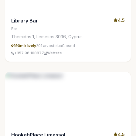
Library Bar
4.5
Bar
Themidos 1, Lemesos 3036, Cyprus
190m kävely
201 arvostelua
Closed
+357 96 108877
Website
HookahPlace Limassol
4.5