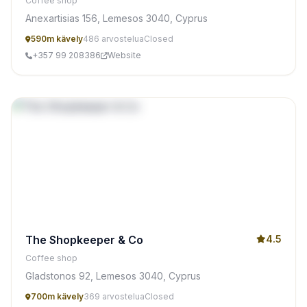
Coffee shop
Anexartisias 156, Lemesos 3040, Cyprus
590m kävely
486 arvostelua
Closed
+357 99 208386
Website
The Shopkeeper & Co
4.5
Coffee shop
Gladstonos 92, Lemesos 3040, Cyprus
700m kävely
369 arvostelua
Closed