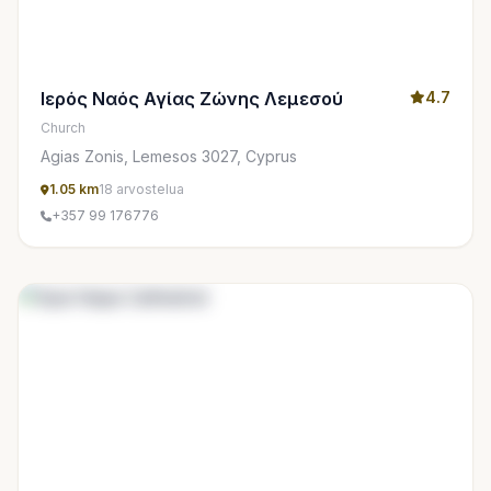
Ιερός Ναός Αγίας Ζώνης Λεμεσού
4.7
Church
Agias Zonis, Lemesos 3027, Cyprus
1.05 km
18 arvostelua
+357 99 176776