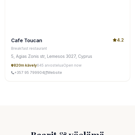
Cafe Toucan
4.2
Breakfast restaurant
5, Agias Zonis str, Lemesos 3027, Cyprus
820m kävely
645 arvostelua
Open now
+357 95 799904
Website