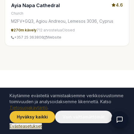
Ayia Napa Cathedral
4.6
Church
M2FV+GQ3, Agiou Andreou, Lemesos 3036, Cyprus
270m kävely
712 arvostelua
Closed
+357 25 363806
Website
Käytämme evästeitä varmistaaksemme verkkosivustomme
Peruspalvelut
toimivuuden ja analysoidaksemme liikennettä. Katso
Tietosuojakäytäntö
.
Supermarketit, apteekit ja pankkiautomaatit
Hyväksy kaikki
Vain välttämättömät
kävelyetäisyydellä
Evästeasetukset