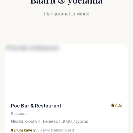
Baarit & yöelämä
Illan juomat ja viihde
Poe Bar & Restaurant
4.8
Restaurant
Nikola Xiouta 4, Lemesos 3036, Cyprus
210m kävely
550 arvostelua
Closed