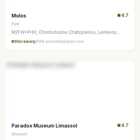
Molos
4.7
Park
M2FW+PHH, Christodoulou Chatzipavlou, Lemesos
3036, Cyprus
90m kävely
6156 arvostelua
Open now
Paradox Museum Limassol
4.7
Museum