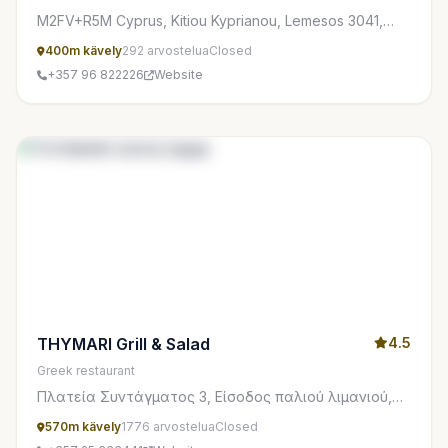
M2FV+R5M Cyprus, Kitiou Kyprianou, Lemesos 3041,
Cyprus
400m kävely
292 arvostelua
Closed
+357 96 822226
Website
THYMARI Grill & Salad
4.5
Greek restaurant
Πλατεία Συντάγματος 3, Είσοδος παλιού λιμανιού,
Lemesos 3042, Cyprus
570m kävely
1776 arvostelua
Closed