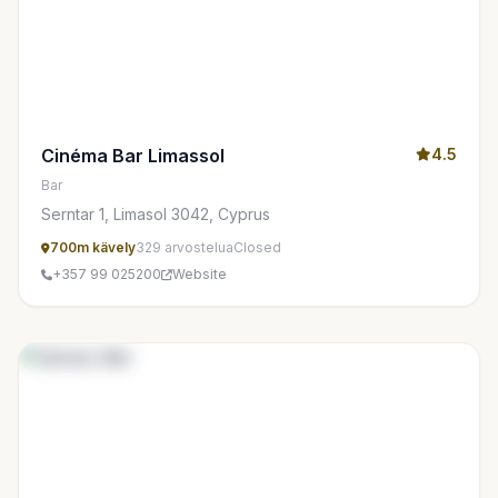
Cinéma Bar Limassol
4.5
Bar
Serntar 1, Limasol 3042, Cyprus
700m kävely
329 arvostelua
Closed
+357 99 025200
Website