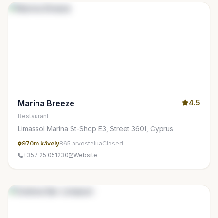
Marina Breeze
4.5
Restaurant
Limassol Marina St-Shop E3, Street 3601, Cyprus
970m kävely
865 arvostelua
Closed
+357 25 051230
Website