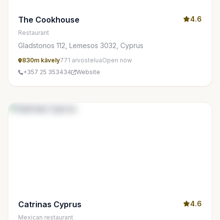
The Cookhouse
4.6
Restaurant
Gladstonos 112, Lemesos 3032, Cyprus
830m kävely
771 arvostelua
Open now
+357 25 353434
Website
Catrinas Cyprus
4.6
Mexican restaurant