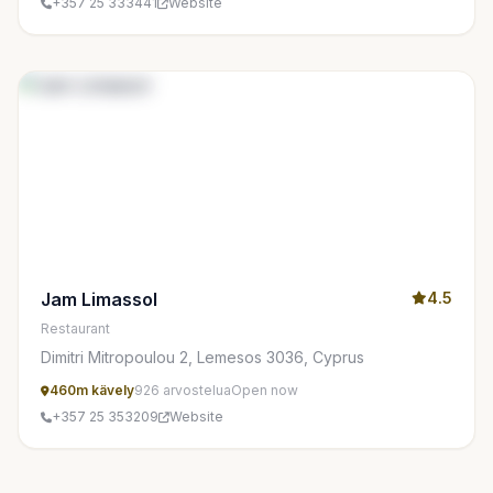
+357 25 333441
Website
Jam Limassol
4.5
Restaurant
Dimitri Mitropoulou 2, Lemesos 3036, Cyprus
460m kävely
926 arvostelua
Open now
+357 25 353209
Website