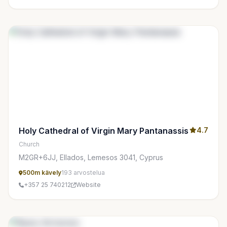
Holy Cathedral of Virgin Mary Pantanassis
4.7
Church
M2GR+6JJ, Ellados, Lemesos 3041, Cyprus
500m kävely
193 arvostelua
+357 25 740212
Website