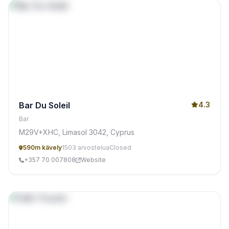
Bar Du Soleil
4.3
Bar
M29V+XHC, Limasol 3042, Cyprus
590m kävely
1503 arvostelua
Closed
+357 70 007808
Website