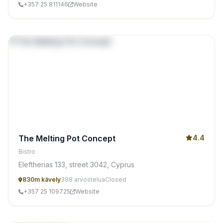
+357 25 811146
Website
The Melting Pot Concept
4.4
Bistro
Eleftherias 133, street 3042, Cyprus
830m kävely
398 arvostelua
Closed
+357 25 109725
Website