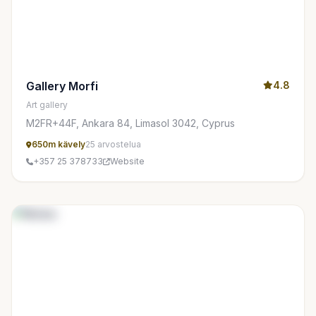
Gallery Morfi
4.8
Art gallery
M2FR+44F, Ankara 84, Limasol 3042, Cyprus
650m kävely
25 arvostelua
+357 25 378733
Website