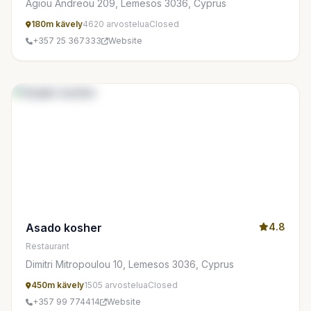
Agiou Andreou 209, Lemesos 3036, Cyprus
180m kävely
4620 arvostelua
Closed
+357 25 367333
Website
Asado kosher
4.8
Restaurant
Dimitri Mitropoulou 10, Lemesos 3036, Cyprus
450m kävely
1505 arvostelua
Closed
+357 99 774414
Website