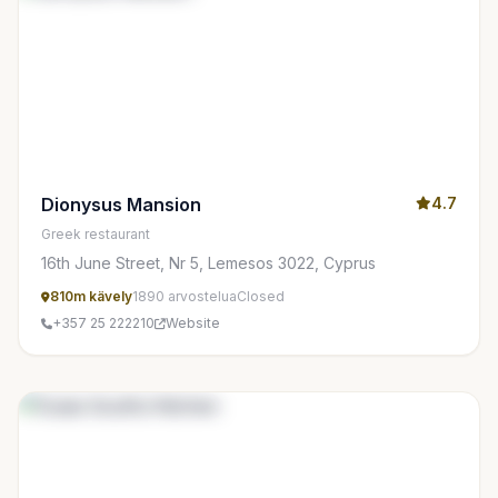
Dionysus Mansion
4.7
Greek restaurant
16th June Street, Nr 5, Lemesos 3022, Cyprus
810m kävely
1890 arvostelua
Closed
+357 25 222210
Website