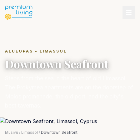
ALUEOPAS - LIMASSOL
Downtown Seafront
Steps from the sea in the heart of old Limassol.
The Prokymea apartments are on the doorstep of
Molos promenade, the old port, and the city's
best tavernas.
Etusivu
/
Limassol
/
Downtown Seafront