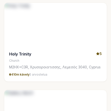
Holy Trinity
5
Church
M2HX+C3R, Χρυσοροιατισσης, Λεμεσός 3040, Cyprus
410m kävely
5 arvostelua