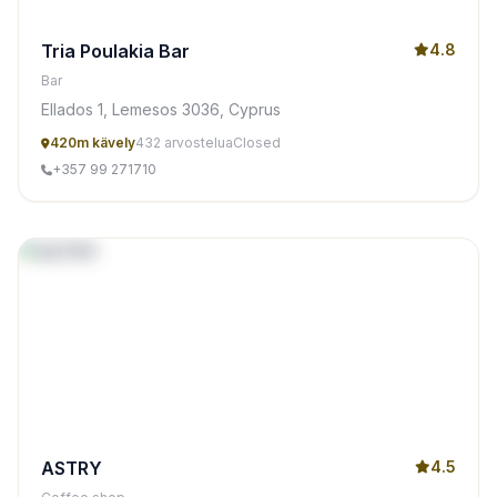
Tria Poulakia Bar
4.8
Bar
Ellados 1, Lemesos 3036, Cyprus
420m kävely
432 arvostelua
Closed
+357 99 271710
ASTRY
4.5