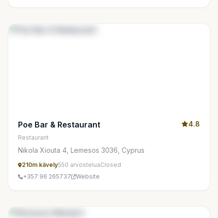
Poe Bar & Restaurant
4.8
Restaurant
Nikola Xiouta 4, Lemesos 3036, Cyprus
210m kävely
550 arvostelua
Closed
+357 96 265737
Website