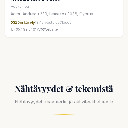
Hookah bar
Agiou Andreou 239, Lemesos 3036, Cyprus
320m kävely
187 arvostelua
Closed
+357 99 546177
Website
Nähtävyydet & tekemistä
Nähtävyydet, maamerkit ja aktiviteetit alueella