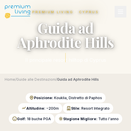
PREMIUM LIVING · CYPRUS
Guida ad
Aphrodite Hills
Il principale resort hilltop di Cyprus
Home
/
Guide alle Destinazioni
/
Guida ad Aphrodite Hills
Posizione:
Kouklia, Distretto di Paphos
Altitudine:
~200m
Stile:
Resort Integrato
Golf:
18 buche PGA
Stagione Migliore:
Tutto l'anno