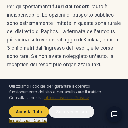
Per gli spostamenti
fuori dal resort
l'auto è
indispensabile. Le opzioni di trasporto pubblico
sono estremamente limitate in questa zona rurale
del distretto di Paphos. La fermata dell'autobus
più vicina si trova nel villaggio di Kouklia, a circa
3 chilometri dall'ingresso del resort, e le corse
sono rare. Se non avete noleggiato un'auto, la
reception del resort può organizzare taxi.
Utilizziamo i cookie per garantire il corretto
funzionamento del sito e per analizzare il traffico.
Consulta la nostra
Informativa sulla Privacy
.
Alcuni residenti e visitatori abituali utilizzano app
di ride-hailing, anche se la copertura non è
Accetta Tutti
Solo Necessari
affidabile come nelle città. Avere il proprio veicolo
Impostazioni Cookie
apre la possibilità di scoprire la ricchezza di