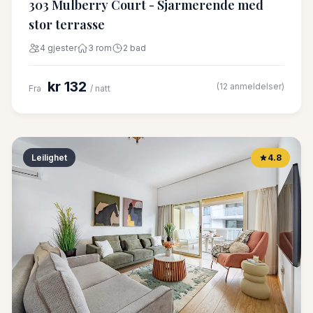
303 Mulberry Court - Sjarmerende med
stor terrasse
4 gjester
3 rom
2 bad
kr 132
(12 anmeldelser)
Fra
/ natt
Leilighet
4.8