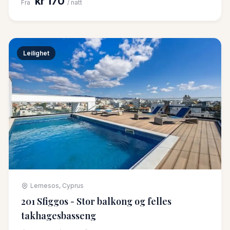
kr 170
Fra
/ natt
Leilighet
Lemesos, Cyprus
201 Sfiggos - Stor balkong og felles
takhagesbasseng