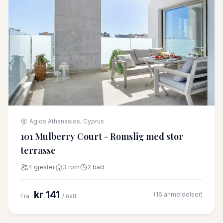
Agios Athanasios, Cyprus
101 Mulberry Court - Romslig med stor
terrasse
4 gjester
3 rom
2 bad
kr 141
(16 anmeldelser)
Fra
/ natt