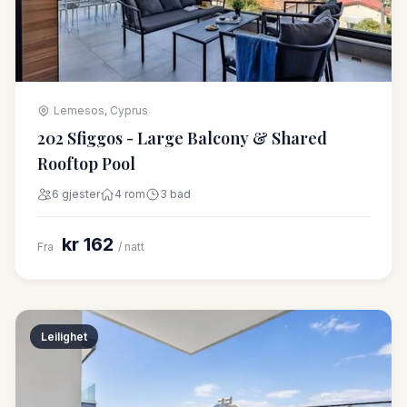
Lemesos, Cyprus
202 Sfiggos - Large Balcony & Shared
Rooftop Pool
6 gjester
4 rom
3 bad
kr 162
Fra
/ natt
Leilighet