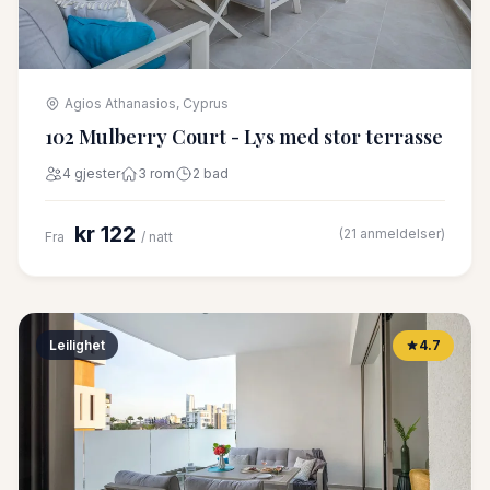
Agios Athanasios, Cyprus
102 Mulberry Court - Lys med stor terrasse
4 gjester
3 rom
2 bad
kr 122
(21 anmeldelser)
Fra
/ natt
Leilighet
4.7