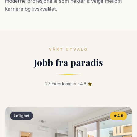
moderne profesjonelle som nekter å velge mellom
karriere og livskvalitet.
VÅRT UTVALG
Jobb fra paradis
27 Eiendommer · 4.8
Leilighet
4.9