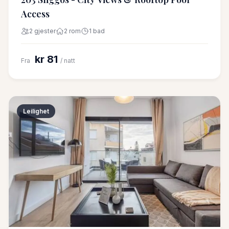
Access
2 gjester
2 rom
1 bad
kr 81
Fra
/ natt
Leilighet