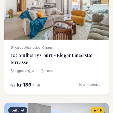
Agios Athanasios, Cyprus
202 Mulberry Court - Elegant med stor
terrasse
4 gjester
3 rom
2 bad
kr 139
(20 anmeldelser)
Fra
/ natt
Leilighet
4.9