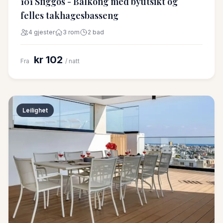
101 Sfiggos - Balkong med byutsikt og
felles takhagesbasseng
4 gjester
3 rom
2 bad
kr 102
Fra
/ natt
Leilighet