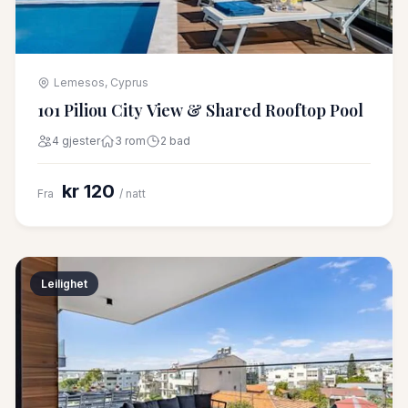
Lemesos, Cyprus
101 Piliou City View & Shared Rooftop Pool
4 gjester
3 rom
2 bad
kr 120
Fra
/ natt
Leilighet