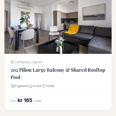
Lemesos, Cyprus
202 Piliou Large Balcony & Shared Rooftop
Pool
6 gjester
4 rom
3 bad
kr 165
Fra
/ natt