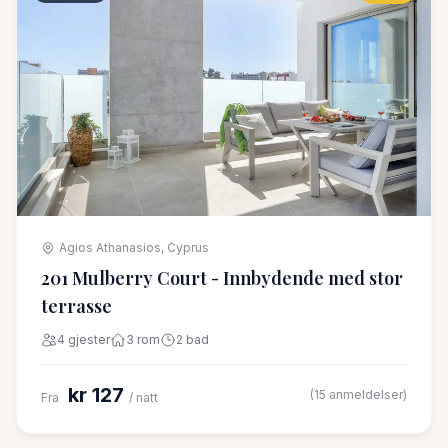
Agios Athanasios, Cyprus
201 Mulberry Court - Innbydende med stor
terrasse
4 gjester
3 rom
2 bad
kr 127
(15 anmeldelser)
Fra
/ natt