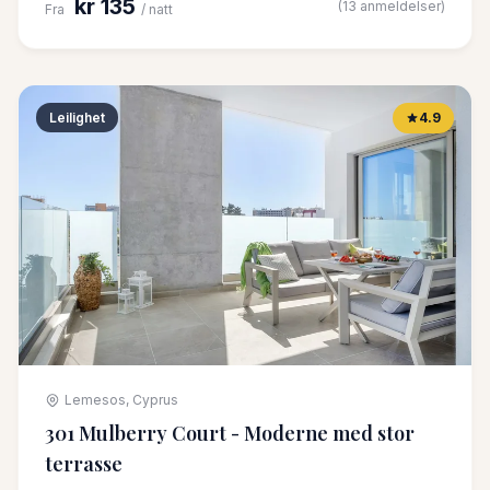
kr 135
(13 anmeldelser)
Fra
/ natt
Leilighet
4.9
Lemesos, Cyprus
301 Mulberry Court - Moderne med stor
terrasse