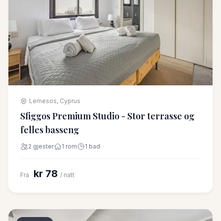
Lemesos, Cyprus
Sfiggos Premium Studio - Stor terrasse og
felles basseng
2 gjester
1 rom
1 bad
kr 78
Fra
/ natt