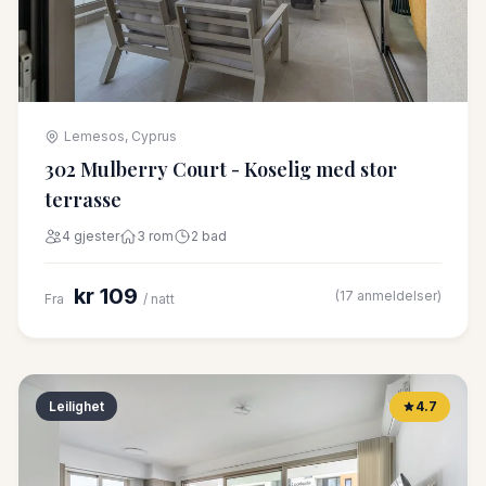
Lemesos, Cyprus
302 Mulberry Court - Koselig med stor
terrasse
4 gjester
3 rom
2 bad
kr 109
(17 anmeldelser)
Fra
/ natt
Leilighet
4.7