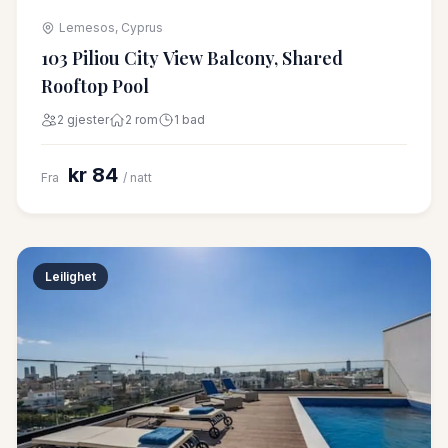
Lemesos, Cyprus
103 Piliou City View Balcony, Shared
Rooftop Pool
2 gjester
2 rom
1 bad
kr 84
Fra
/ natt
Leilighet