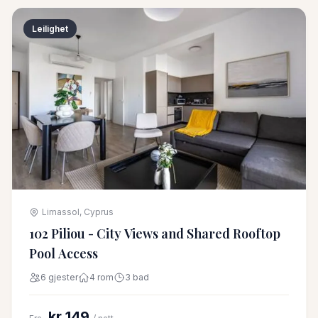
Leilighet
Limassol, Cyprus
102 Piliou - City Views and Shared Rooftop
Pool Access
6 gjester
4 rom
3 bad
kr 149