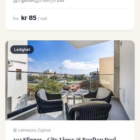
2 gjester
2 rom
1 bad
kr 85
Fra
/ natt
Leilighet
Lemesos, Cyprus
203 Sfiggos - City Views & Rooftop Pool