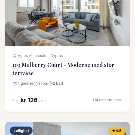
Agios Athanasios, Cyprus
103 Mulberry Court - Moderne med stor
terrasse
4 gjester
3 rom
2 bad
kr 126
(14 anmeldelser)
Fra
/ natt
Leilighet
4.6