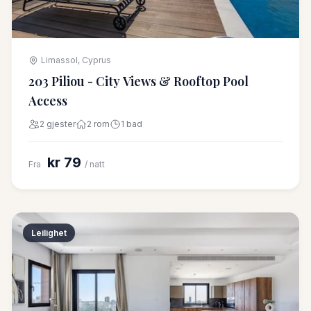
Limassol, Cyprus
203 Piliou - City Views & Rooftop Pool
Access
2 gjester
2 rom
1 bad
kr 79
Fra
/ natt
Leilighet