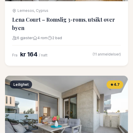
Lemesos, Cyprus
Lena Court – Romslig 3-roms, utsikt over
byen
6 gjester
4 rom
2 bad
kr 164
(11 anmeldelser)
Fra
/ natt
Leilighet
4.7