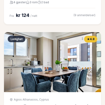
4 gjester
3 rom
2 bad
kr 124
(9 anmeldelser)
Fra
/ natt
Leilighet
4.8
Agios Athanasios, Cyprus