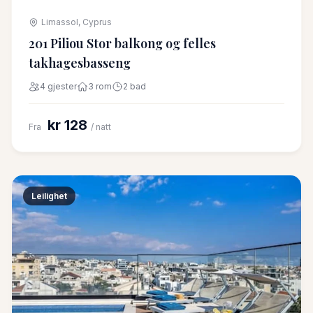
Limassol, Cyprus
201 Piliou Stor balkong og felles
takhagesbasseng
4 gjester
3 rom
2 bad
kr 128
Fra
/ natt
Leilighet