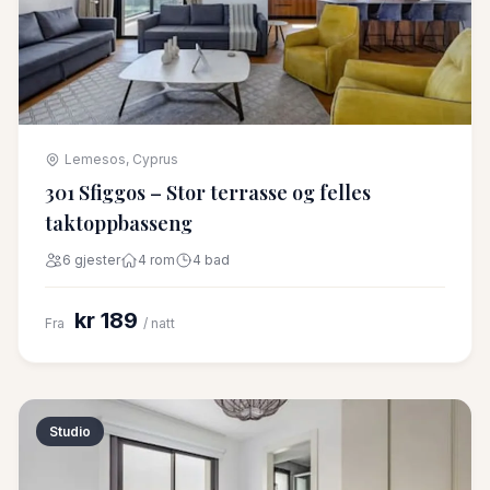
Lemesos, Cyprus
301 Sfiggos – Stor terrasse og felles
taktoppbasseng
6 gjester
4 rom
4 bad
kr 189
Fra
/ natt
Studio