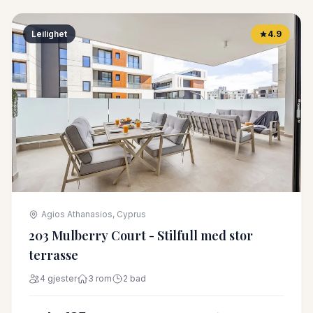
Leilighet
4.9
Agios Athanasios, Cyprus
203 Mulberry Court - Stilfull med stor
terrasse
4 gjester
3 rom
2 bad