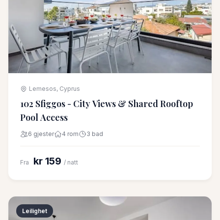
Lemesos, Cyprus
102 Sfiggos - City Views & Shared Rooftop
Pool Access
6 gjester
4 rom
3 bad
kr 159
Fra
/ natt
Leilighet