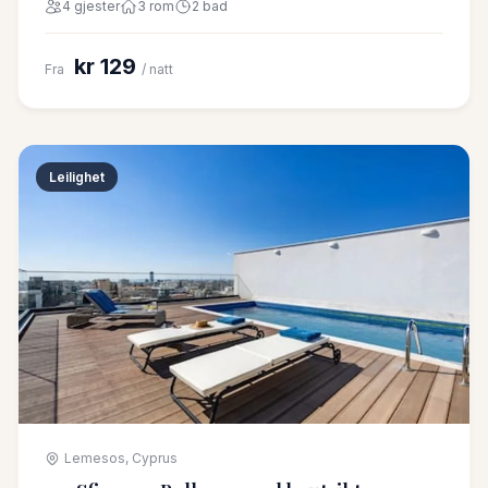
4 gjester
3 rom
2 bad
kr 129
Fra
/ natt
Leilighet
Lemesos, Cyprus