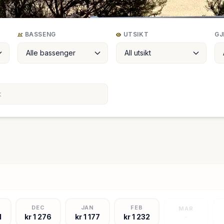
BASSENG
UTSIKT
GJ
DEC
JAN
FEB
MAR
1
kr 1 276
kr 1 177
kr 1 232
-