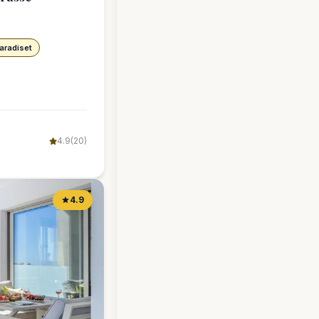
aradiset
4.9
(20)
4.9