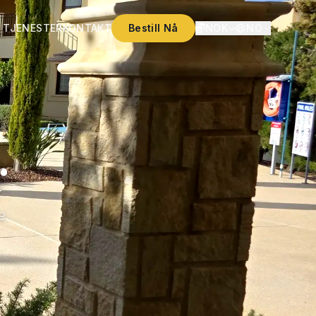
 TJENESTER
KONTAKT
Bestill Nå
NOK
NO
r
e