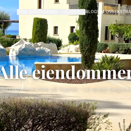
BLOG
OM OSS
EKSTRA
VÅRE EIENDOMMER
GUIDER
Alle eiendomme
Premium ferieutleie på Kypros - La reisen begynn