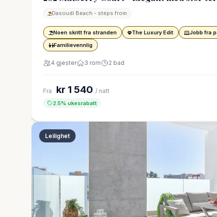
Dasoudi Beach - steps from
Noen skritt fra stranden
The Luxury Edit
Jobb fra p
Familievennlig
4 gjester
3 rom
2 bad
kr 1 540
Fra
/ natt
2.5% ukesrabatt
Leilighet