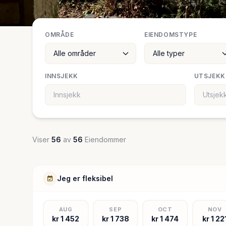
OMRÅDE
EIENDOMSTYPE
INNSJEKK
UTSJEKK
Viser
56
av
56
Eiendommer
Jeg er fleksibel
AUG
SEP
OCT
NOV
kr 1 452
kr 1 738
kr 1 474
kr 1 22