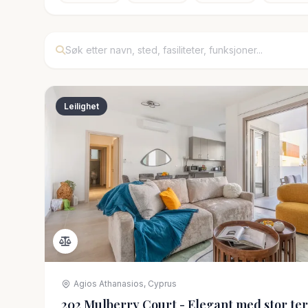
Leilighet
Agios Athanasios, Cyprus
202 Mulberry Court - Elegant med stor te