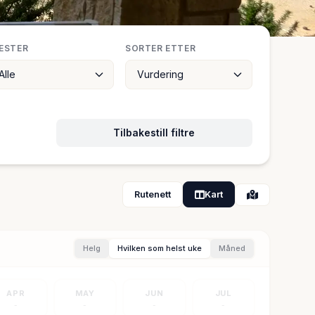
ESTER
SORTER ETTER
Tilbakestill filtre
Rutenett
Kart
Helg
Hvilken som helst uke
Måned
APR
MAY
JUN
JUL
-
-
-
-