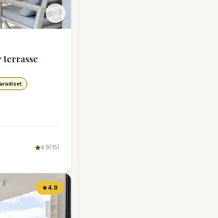
 terrasse
aradiset
4.9
(15)
4.9