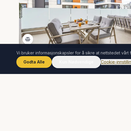
Vi bruker informasjonskapsler for å sikre at nettstedet vårt
Agios Athanasios, Cyprus
Godta Alle
Kun Nødvendige
Cookie-innstilli
203 Mulberry Court - Stilfull med stor ter
Noen skritt fra stranden
The Luxury Edit
Jobb fra p
Familievennlig
4 gjester
3 rom
2 bad
kr 1 452
Fra
/ natt
2.5% ukesrabatt