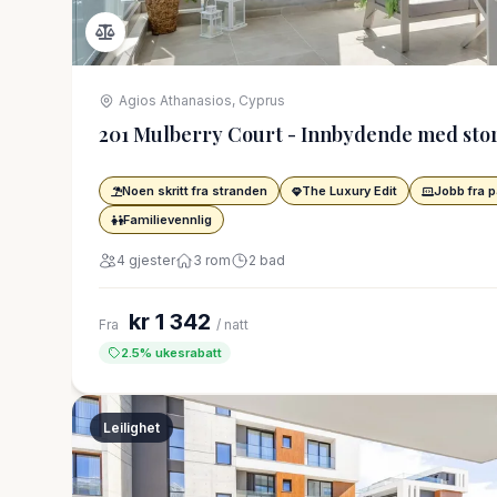
Agios Athanasios, Cyprus
201 Mulberry Court - Innbydende med stor
Noen skritt fra stranden
The Luxury Edit
Jobb fra p
Familievennlig
4 gjester
3 rom
2 bad
kr 1 342
Fra
/ natt
2.5% ukesrabatt
Leilighet