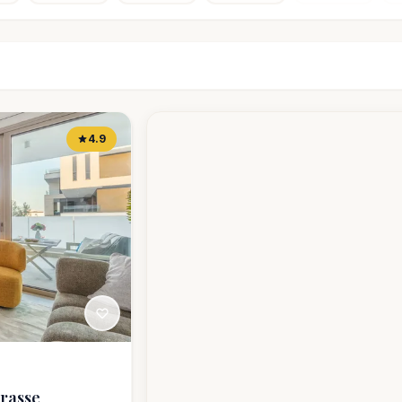
4.9
rrasse