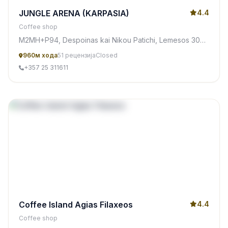
JUNGLE ARENA (KARPASIA)
4.4
Coffee shop
M2MH+P94, Despoinas kai Nikou Patichi, Lemesos 3071,
Cyprus
960м хода
51 рецензија
Closed
+357 25 311611
Coffee Island Agias Filaxeos
4.4
Coffee shop