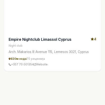
Empire Nightclub Limassol Cyprus
4
Night club
Arch. Makarios III Avenue 115, Lemesos 3021, Cyprus
820м хода
70 рецензија
+357 70 001354
Website