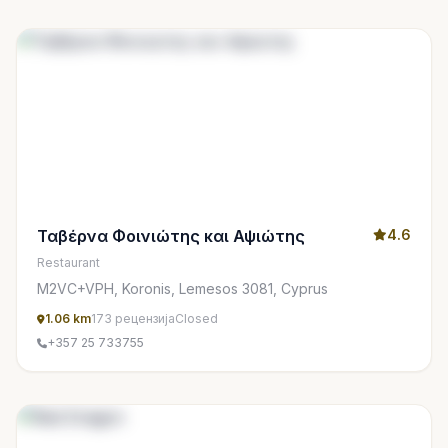
Ταβέρνα Φοινιώτης και Αψιώτης
4.6
Restaurant
M2VC+VPH, Koronis, Lemesos 3081, Cyprus
1.06 km
173 рецензија
Closed
+357 25 733755