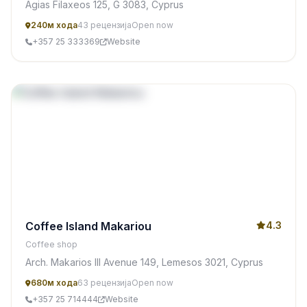
Agias Filaxeos 125, G 3083, Cyprus
240м хода
43 рецензија
Open now
+357 25 333369
Website
Coffee Island Makariou
4.3
Coffee shop
Arch. Makarios III Avenue 149, Lemesos 3021, Cyprus
680м хода
63 рецензија
Open now
+357 25 714444
Website