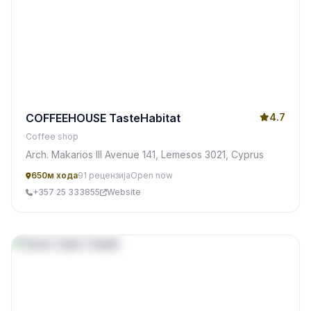
COFFEEHOUSE TasteHabitat
4.7
Coffee shop
Arch. Makarios III Avenue 141, Lemesos 3021, Cyprus
650м хода
91 рецензија
Open now
+357 25 333855
Website