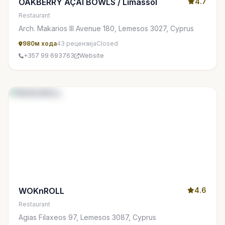
OAKBERRY AÇAI BOWLS / Limassol
4.7
Restaurant
Arch. Makarios III Avenue 180, Lemesos 3027, Cyprus
980м хода
43 рецензија
Closed
+357 99 693763
Website
WOKnROLL
4.6
Restaurant
Agias Filaxeos 97, Lemesos 3087, Cyprus