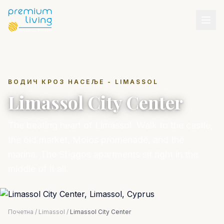
ВОДИЧ КРОЗ НАСЕЉЕ - LIMASSOL
Limassol City Center
The beating heart of Limassol. Walk to the castle,
the old market, Molos promenade, and the
marina. The Sfiggos apartments sit right in the
middle of it all.
Почетна
/
Limassol
/
Limassol City Center