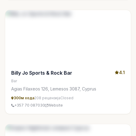
Billy Jo Sports & Rock Bar
4.1
Bar
Agias Filaxeos 126, Lemesos 3087, Cyprus
300м хода
208 рецензија
Closed
+357 70 087030
Website