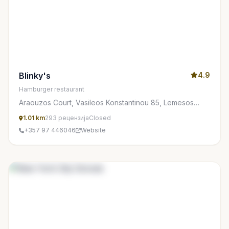
Blinky's
4.9
Hamburger restaurant
Araouzos Court, Vasileos Konstantinou 85, Lemesos
3077, Cyprus
1.01 km
293 рецензија
Closed
+357 97 446046
Website