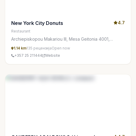
New York City Donuts
4.7
Restaurant
Archiepiskopou Makariou III, Mesa Geitonia 4001,
Cyprus
1.14 km
135 рецензија
Open now
+357 25 211444
Website