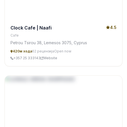
Clock Cafe | Naafi
4.5
Cafe
Petrou Tsirou 38, Lemesos 3075, Cyprus
420м хода
62 рецензија
Open now
+357 25 333143
Website