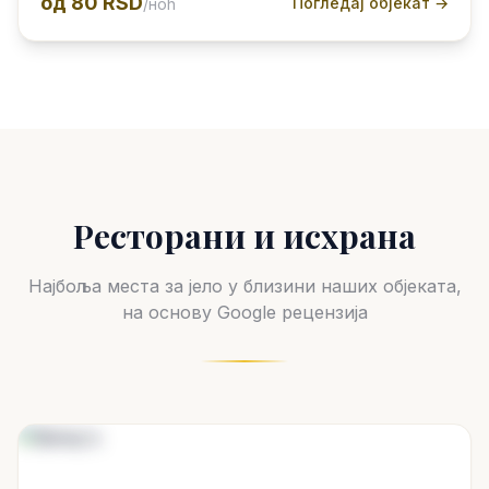
од
80 RSD
Погледај објекат →
/ноћ
Ресторани и исхрана
Најбоља места за јело у близини наших објеката,
на основу Google рецензија