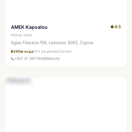
AMEK Kapsalou
4.5
Kebab shop
Agias Filaxeos 158, Lemesos 3083, Cyprus
290м хода
204 рецензија
Closed
+357 25 382744
Website