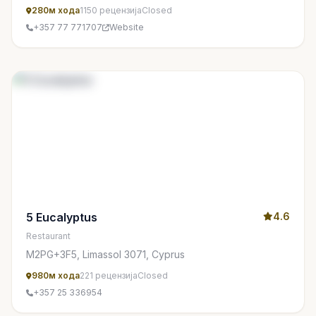
280м хода
1150 рецензија
Closed
+357 77 771707
Website
5 Eucalyptus
4.6
Restaurant
M2PG+3F5, Limassol 3071, Cyprus
980м хода
221 рецензија
Closed
+357 25 336954