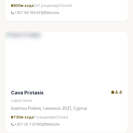
800м хода
247 рецензија
Closed
+357 99 184451
Website
Cava Protasis
4.4
Liquor store
Ioannou Polemi, Lemesos 3021, Cyprus
730м хода
11 рецензија
Closed
+357 25 732180
Website