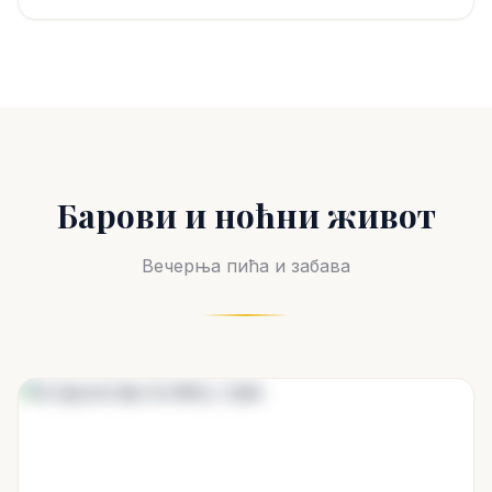
Барови и ноћни живот
Вечерња пића и забава