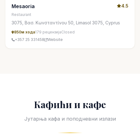
Mesaoria
4.5
Restaurant
3075, Βασ. Κωνσταντίνου 50, Limasol 3075, Cyprus
850м хода
179 рецензија
Closed
+357 25 331458
Website
Кафићи и кафе
Јутарња кафа и поподневни излази