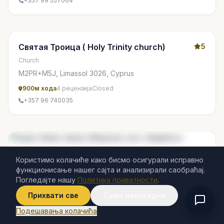
+357 99 557064
Святая Троица ( Holy Trinity church)
5
Church
M2PR+M5J, Limassol 3026, Cyprus
900м хода
4 рецензија
Closed
+357 96 740035
Користимо колачиће како бисмо осигурали исправно
функционисање нашег сајта и анализирали саобраћај.
Погледајте нашу
Политика приватности
.
Прихвати све
Само неопходни
Подешавања колачића