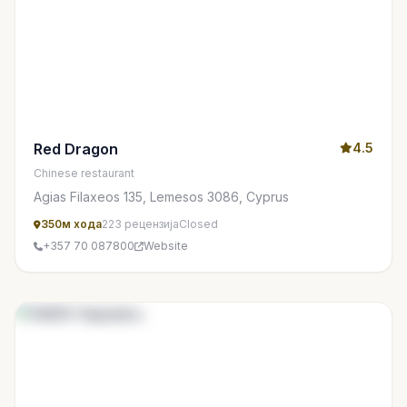
Red Dragon
4.5
Chinese restaurant
Agias Filaxeos 135, Lemesos 3086, Cyprus
350м хода
223 рецензија
Closed
+357 70 087800
Website