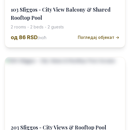
103 Sfiggos - City View Balcony & Shared
Rooftop Pool
2 rooms - 2 beds - 2 guests
од
86 RSD
Погледај објекат →
/ноћ
203 Sfiggos - City Views & Rooftop Pool