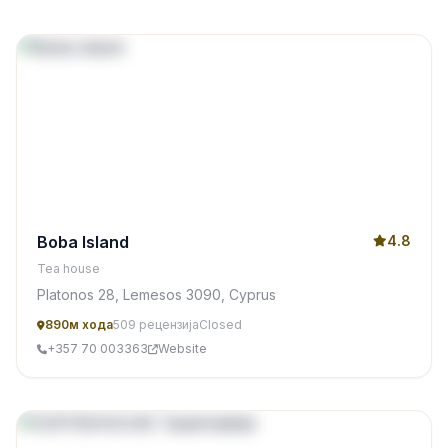
Boba Island
4.8
Tea house
Platonos 28, Lemesos 3090, Cyprus
890м хода
509 рецензија
Closed
+357 70 003363
Website