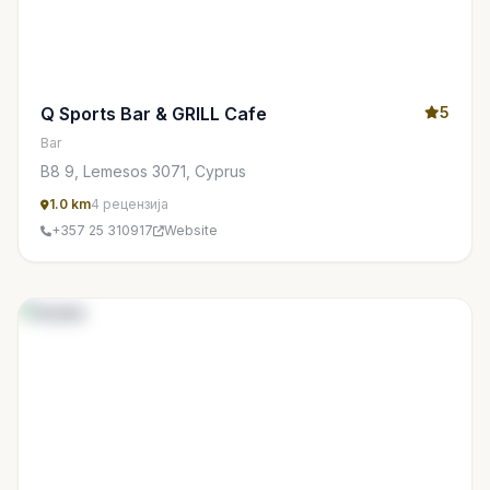
Q Sports Bar & GRILL Cafe
5
Bar
B8 9, Lemesos 3071, Cyprus
1.0 km
4 рецензија
+357 25 310917
Website