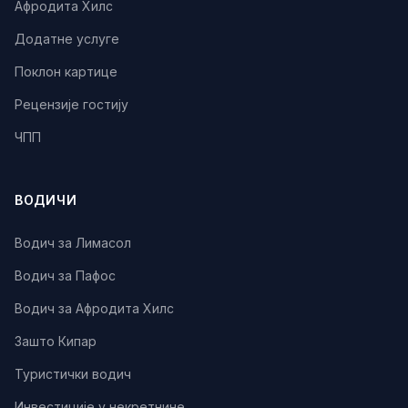
Афродита Хилс
Додатне услуге
Поклон картице
Рецензије гостију
ЧПП
ВОДИЧИ
Водич за Лимасол
Водич за Пафос
Водич за Афродита Хилс
Зашто Кипар
Туристички водич
Инвестиције у некретнине