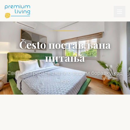
Često постављана
питања
Све што требате знати о вашем боравку код
нас