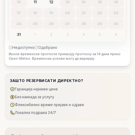
10
11
12
13
14
15
16
17
18
19
20
21
22
23
24
25
26
27
28
29
30
31
1
2
3
4
5
6
Недоступно
Одабрано
Иконе временске прогнозе приказују прогнозу за 14 дана преко
Open-Meteo. Временски услови могу да варирају.
ЗАШТО РЕЗЕРВИСАТИ ДИРЕКТНО?
Гаранција најниже цене
Без накнада за услугу
Флексибилно време пријаве и одјаве
Локална подршка 24/7