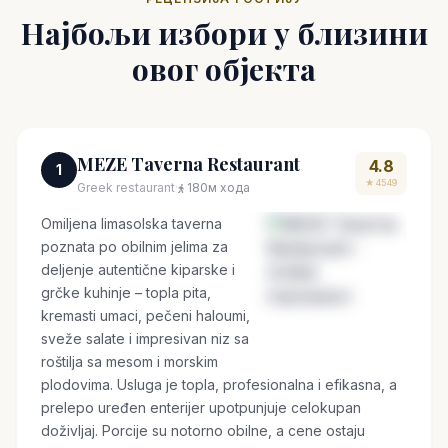
Најбољи избори у близини
овог објекта
MEZE Taverna Restaurant
4.8
1
★ 4549
Greek restaurant
·
180м хода
Omiljena limasolska taverna
poznata po obilnim jelima za
deljenje autentične kiparske i
grčke kuhinje – topla pita,
kremasti umaci, pečeni haloumi,
sveže salate i impresivan niz sa
roštilja sa mesom i morskim
plodovima. Usluga je topla, profesionalna i efikasna, a
prelepo uređen enterijer upotpunjuje celokupan
doživljaj. Porcije su notorno obilne, a cene ostaju