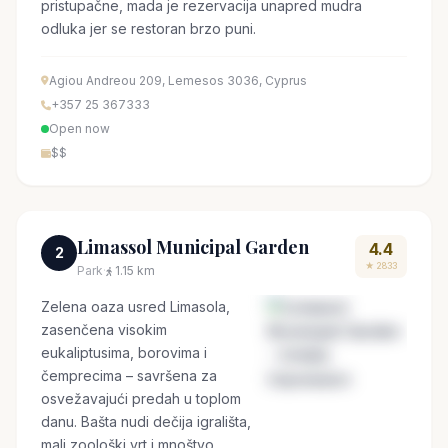
pristupačne, mada je rezervacija unapred mudra
odluka jer se restoran brzo puni.
Agiou Andreou 209, Lemesos 3036, Cyprus
+357 25 367333
Open now
$$
Limassol Municipal Garden
4.4
2
★ 2833
Park
·
1.15 km
Zelenа oaza usred Limasola,
zasenčena visokim
eukaliptusima, borovima i
čemprесima – savršena za
osvežavajući predah u toplom
danu. Bašta nudi dečija igrališta,
mali zoološki vrt i mnoštvo