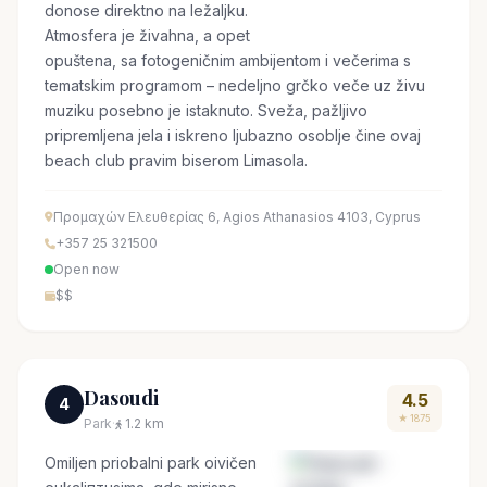
donose direktno na ležaljku.
Atmosfera je živahna, а opet
opuštena, sa fotogeničnim ambijentom i večerima s
tematskim programom – nedeljno grčko veče uz živu
muziku posebno je istaknuto. Sveža, pažljivo
pripremljena jela i iskreno ljubazno osoblje čine ovaj
beach club pravim biserom Limasola.
Προμαχών Ελευθερίας 6, Agios Athanasios 4103, Cyprus
+357 25 321500
Open now
$$
Dasoudi
4.5
4
★ 1875
Park
·
1.2 km
Omiljen priobalni park oivičen