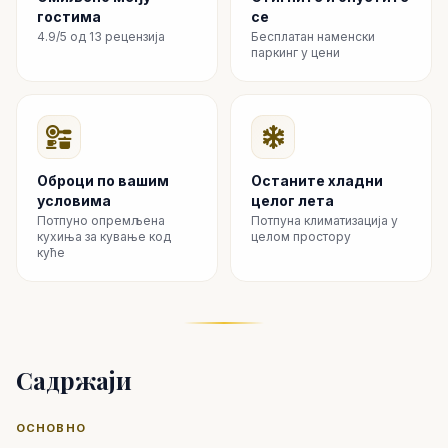
Професионално управљан објекат са телефонском
гостима
се
подршком 24/7 која обезбеђује помоћ кад год вам
4.9/5 од 13 рецензија
Бесплатан наменски
паркинг у цени
затреба.
Било да посећујете пословно или ради задовољства, овај
апартман нуди фантастичну локацију са свим
удобностима и погодностима потребним за незаборавни
боравак. Не пропустите прилику да доживите најбоље од
Лимасола са савршеном комбинацијом опуштања и
Оброци по вашим
Останите хладни
условима
целог лета
истраживања прямо пред вашим вратима.
Потпуно опремљена
Потпуна климатизација у
кухиња за кување код
целом простору
куће
Садржаји
ОСНОВНО