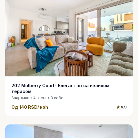
202 Mulberry Court- Елегантан са великом
терасом
Апартман • 4 гости • 3 собе
Од
140 RSD
/ ноћ
4.9