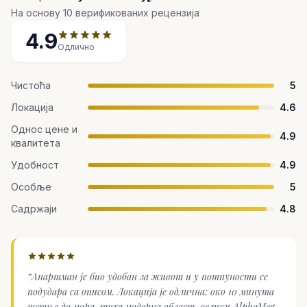
На основу 10 верификованих рецензија
4.9
Одлично
Чистоћа
5
Локација
4.6
Однос цене и
4.9
квалитета
Удобност
4.9
Особље
5
Садржаји
4.8
“
Апартман је био удобан за живот и у потпуности се
подудара са описом. Локација је одлична: око 10 минута
шетње до мора, тиха модерна област, велики AlphaMega