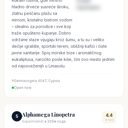
eukaliптusima, gde mirisno
hladno drveće susreće široku,
zlatnu peščanu plažu sa
mirnom, kristalno bistrom vodom
– idealno za porodice i sve koji
traže opušteno kupanje. Dobro
održane staze vijugaju kroz šumu, a tu su i veliko
dečije igralište, sportski tereni, obližnji kafići i čiste
javne sanitarije. Spoj morske bize i aromatičnog
eukaliptusa, naročito posle kiše, čini ovo mesto jednim
od najosveženijh u Limasolu.
Germasogeia 4047, Cyprus
Open now
Alphamega Linopetra
4.4
5
★ 1033
Supermarket
·
320м хода