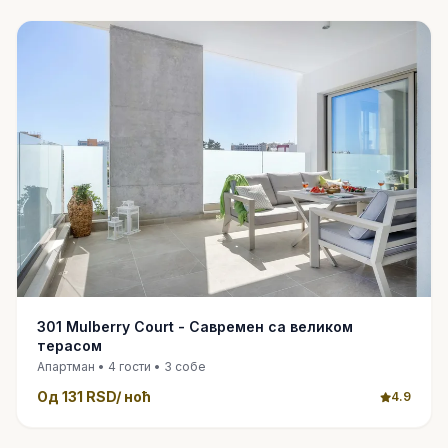
301 Mulberry Court - Савремен са великом
терасом
Апартман • 4 гости • 3 собе
Од 131 RSD/ ноћ
4.9