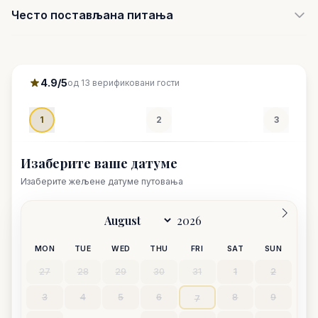
Често постављана питања
4.9/5
од 13 верификовани гости
1
2
3
Изаберите ваше датуме
Изаберите жељене датуме путовања
MON
TUE
WED
THU
FRI
SAT
SUN
27
28
29
30
31
1
2
3
4
5
6
8
9
7