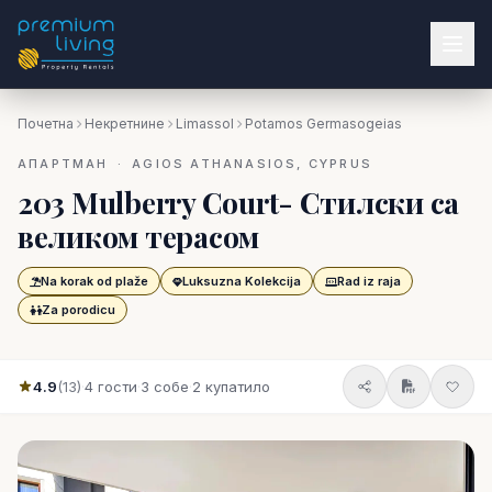
Почетна
Некретнине
Limassol
Potamos Germasogeias
АПАРТМАН · AGIOS ATHANASIOS, CYPRUS
203 Mulberry Court- Стилски са
великом терасом
Na korak od plaže
Luksuzna Kolekcija
Rad iz raja
Za porodicu
4.9
(13)
·
4 гости
·
3 собе
·
2 купатило