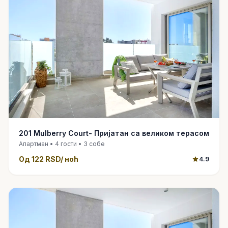
201 Mulberry Court- Пријатан са великом терасом
Апартман • 4 гости • 3 собе
Од
122 RSD
/ ноћ
4.9