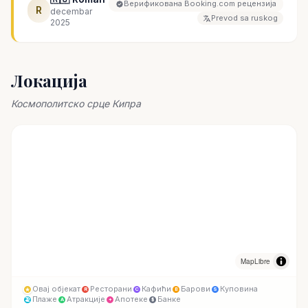
Верификована Booking.com рецензија
R
decembar
Prevod sa ruskog
2025
Локација
Космополитско срце Кипра
MapLibre
Овај објекат
Ресторани
Кафићи
Барови
Куповина
R
C
B
S
Плаже
Атракције
Апотеке
Банке
🏖
A
+
$