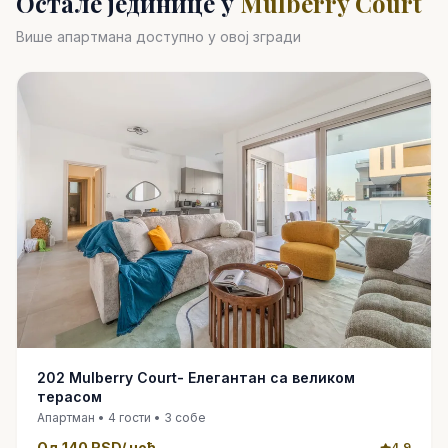
Остале јединице у
Mulberry Court
Више апартмана доступно у овој згради
202 Mulberry Court- Елегантан са великом
терасом
Апартман • 4 гости • 3 собе
Од 140 RSD/ ноћ
4.9