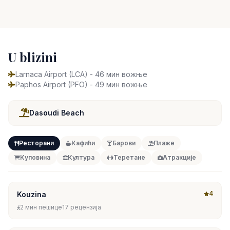
U blizini
Larnaca Airport (LCA) - 46 мин вожње
Paphos Airport (PFO) - 49 мин вожње
Dasoudi Beach
Ресторани
Кафићи
Барови
Плаже
Куповина
Култура
Теретане
Атракције
4
Kouzina
2 мин пешице
17 рецензија