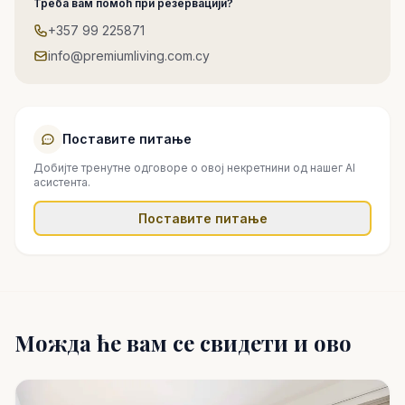
Треба вам помоћ при резервацији?
+357 99 225871
info@premiumliving.com.cy
Поставите питање
Добијте тренутне одговоре о овој некретнини од нашег AI
асистента.
Поставите питање
Можда ће вам се свидети и ово