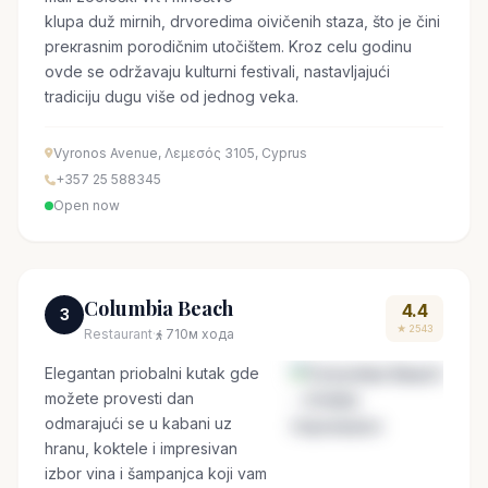
klupa duž mirnih, drvoredima oivičenih staza, što je čini
prекrasnim porodičnim utočištem. Kroz celu godinu
ovde se održavaju kulturni festivali, nastavljajući
tradiciju dugu više od jednog veka.
Vyronos Avenue, Λεμεσός 3105, Cyprus
+357 25 588345
Open now
Columbia Beach
4.4
3
★ 2543
Restaurant
·
710м хода
Elegantan priobalni kutak gde
možete provesti dan
odmarajući se u kabani uz
hranu, koktele i impresivan
izbor vina i šampanjca koji vam