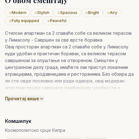
О овом смештају
Modern
Stylish
Spacious
Bright
Airy
Fully equipped
Peaceful
Стилски апартман са 2 спаваће собе са великом терасом
у Лимасолу - Савршен за све врсте боравка
Овај просторан апартман са 2 спаваће собе у Лимасолу
нуди удобан и практичан боравак, са великом терасом
савршеном за опуштање на отвореном. Смештен у
централном делу града, имаћете лак приступ локалним
атракцијама, продавницама и ресторанима. Без обзира да
ли сте овде пословно или ради одмора, овај модеран
апартман пружа савршену комбинацију удобности и
стила.
Прочитај више
Карактеристике апартмана:
Две просторне спаваће собе
са светлим,
проветреним просторијама дизајнираним за одмор и
Комшилук
релаксацију
Космополитско срце Кипра
Потпуно опремљена кухиња за ваше кулинарске