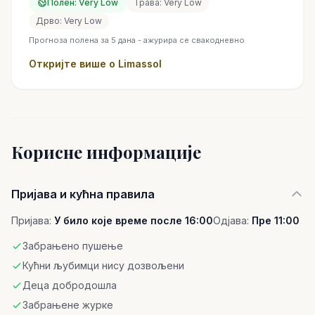
Полен: Very Low
Трава: Very Low
Дрво: Very Low
Прогноза полена за 5 дана - ажурира се свакодневно
Откријте више о Limassol
Корисне информације
Пријава и кућна правила
Пријава:
У било које време после 16:00
Одјава:
Пре 11:00
Забрањено пушење
Кућни љубимци нису дозвољени
Деца добродошла
Забрањене журке