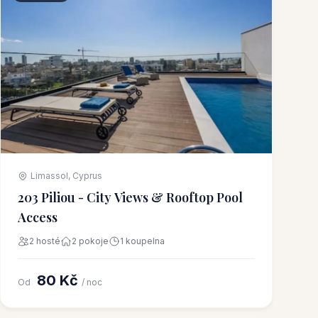
Limassol, Cyprus
203 Piliou - City Views & Rooftop Pool
Access
2 hosté
2 pokoje
1 koupelna
80 Kč
Od
/ noc