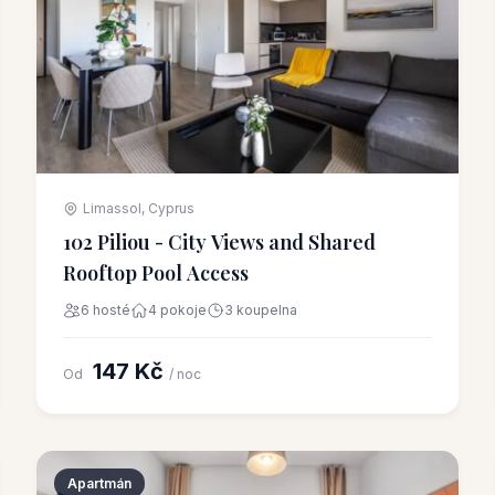
Limassol, Cyprus
102 Piliou - City Views and Shared
Rooftop Pool Access
6 hosté
4 pokoje
3 koupelna
147 Kč
Od
/ noc
Apartmán