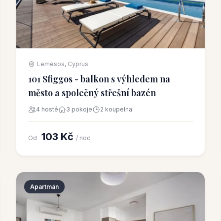
Lemesos, Cyprus
101 Sfiggos - balkon s výhledem na
město a společný střešní bazén
4 hosté
3 pokoje
2 koupelna
103 Kč
Od
/ noc
Apartmán