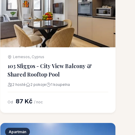
Lemesos, Cyprus
103 Sfiggos - City View Balcony &
Shared Rooftop Pool
2 hosté
2 pokoje
1 koupelna
87 Kč
Od
/ noc
Apartmán