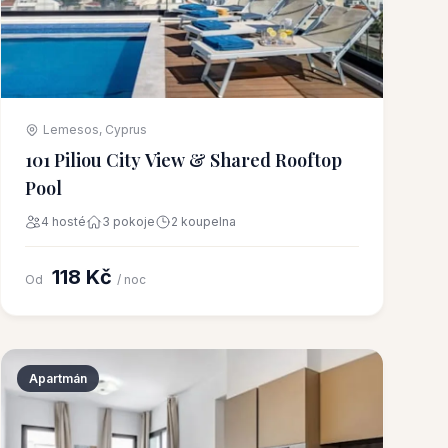
Lemesos, Cyprus
101 Piliou City View & Shared Rooftop
Pool
4 hosté
3 pokoje
2 koupelna
118 Kč
Od
/ noc
Apartmán