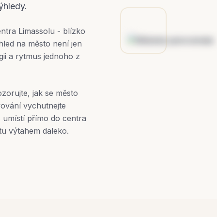
ýhledy.
ntra Limassolu - blízko
hled na město není jen
gii a rytmus jednoho z
zorujte, jak se město
vování vychutnejte
 umístí přímo do centra
stu výtahem daleko.