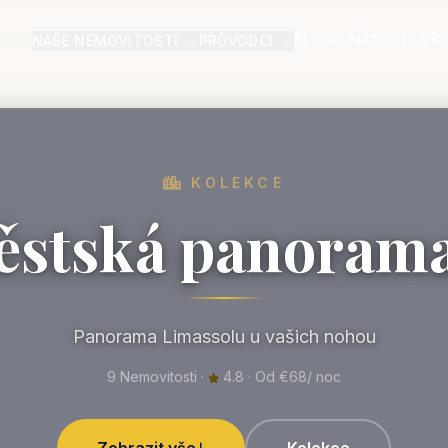
BLOG
O NÁS
DOPLŇKO
NAŠE NEMOVITOSTI
PRŮVODCI
KOLEKCE
stská panoram
Panorama Limassolu u vašich nohou
9 Nemovitosti ·
4.8 · Od €68/ noc