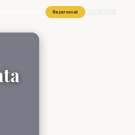
VÉ SLUŽBY
KONTAKT
Rezervovat
CZK
CS
ata