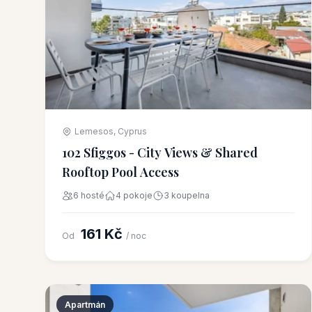
Lemesos, Cyprus
102 Sfiggos - City Views & Shared
Rooftop Pool Access
6 hosté
4 pokoje
3 koupelna
161 Kč
Od
/ noc
Apartmán