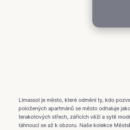
Limassol je město, které odmění ty, kdo pozv
položených apartmánů se město odhaluje jak
terakotových střech, zářících věží a sytě mo
táhnoucí se až k obzoru. Naše kolekce Měst