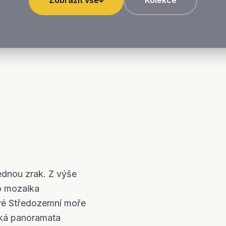
Zobrazit vše
Kolekce
ednou zrak. Z výše
o mozaika
dré Středozemní moře
ská panoramata