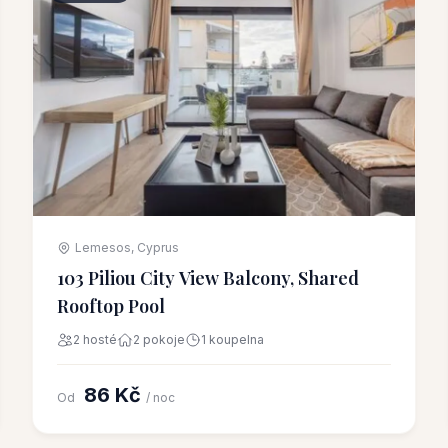
Lemesos, Cyprus
103 Piliou City View Balcony, Shared
Rooftop Pool
2 hosté
2 pokoje
1 koupelna
86 Kč
Od
/ noc