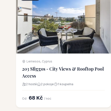
Lemesos, Cyprus
203 Sfiggos - City Views & Rooftop Pool
Access
2 hosté
2 pokoje
1 koupelna
68 Kč
Od
/ noc