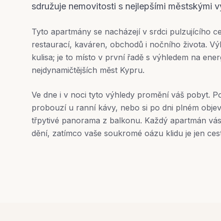
sdružuje nemovitosti s nejlepšími městskými v
Tyto apartmány se nacházejí v srdci pulzujícího ce
restaurací, kaváren, obchodů i nočního života. Vý
kulisa; je to místo v první řadě s výhledem na ener
nejdynamičtějších měst Kypru.
Ve dne i v noci tyto výhledy promění váš pobyt. Po
probouzí u ranní kávy, nebo si po dni plném obje
třpytivé panorama z balkonu. Každý apartmán vás
dění, zatímco vaše soukromé oázu klidu je jen ce