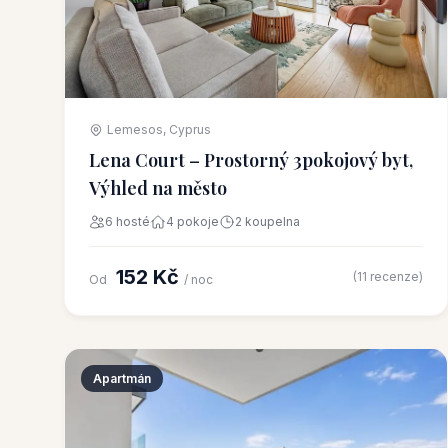
Lemesos, Cyprus
Lena Court – Prostorný 3pokojový byt,
Výhled na město
6 hosté
4 pokoje
2 koupelna
152 Kč
(11 recenze)
Od
/ noc
Apartmán