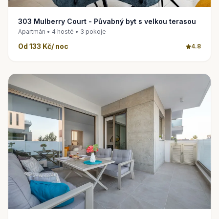
303 Mulberry Court - Půvabný byt s velkou terasou
Apartmán • 4 hosté • 3 pokoje
Od 133 Kč/ noc
4.8