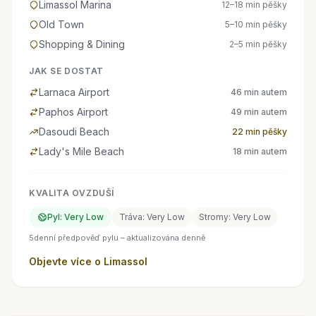
Limassol Marina
12–18 min pěšky
Old Town
5–10 min pěšky
Shopping & Dining
2–5 min pěšky
JAK SE DOSTAT
Larnaca Airport
46 min autem
Paphos Airport
49 min autem
Dasoudi Beach
22 min pěšky
Lady's Mile Beach
18 min autem
KVALITA OVZDUŠÍ
Pyl: Very Low
Tráva: Very Low
Stromy: Very Low
5denní předpověď pylu – aktualizována denně
Objevte více o Limassol