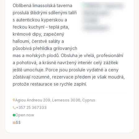
Oblíbená limassolská taverna
proslulá štědrými sdílenými talíři
s autentickou kyperskou a
řeckou kuchyní – teplá pita,
krémové dipy, zapečený
halloumi, čerstvé saláty a
působivá přehlídka grilovaných
mas a mořských plodů. Obsluha je vřelá, profesionální
a pohotová, a krásně navržený interiér celý zážitek
ještě umocňuje. Porce jsou proslule vydatné a ceny
zůstávají rozumné, rezervace předem je však moudrá,
protože restaurace se rychle zaplní.
Agiou Andreou 209, Lemesos 3036, Cyprus
+357 25 367333
Open now
$$