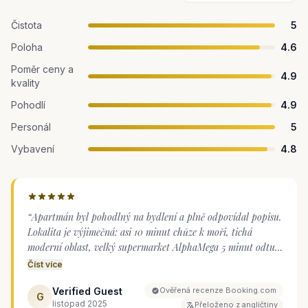
Čistota
5
Poloha
4.6
Poměr ceny a
4.9
kvality
Pohodlí
4.9
Personál
5
Vybavení
4.8
“
Apartmán byl pohodlný na bydlení a plně odpovídal popisu.
Lokalita je výjimečná: asi 10 minut chůze k moři, tichá
moderní oblast, velký supermarket AlphaMega 5 minut odtud
a autobusová zastávka pro linku 20 v blízkosti, což je
Číst více
pohodlné pro dopravu letuškou do letiště Larnaka. Uvnitř
Verified Guest
Ověřená recenze Booking.com
bylo všechno čisté a všechny podstatné věci pro relaxaci i
G
listopad 2025
Přeloženo z angličtiny
práci byly k dispozici; teplá voda a všechny spotřebiče