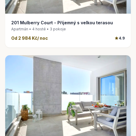
201 Mulberry Court - Příjemný s velkou terasou
Apartmán • 4 hosté • 3 pokoje
Od
2 984 Kč
/ noc
4.9