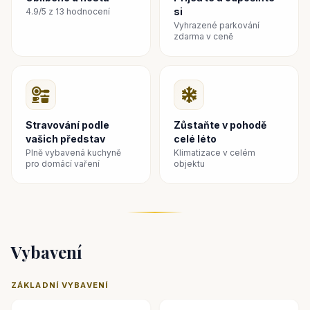
relaxace a objevování přímo u vašich dveří.
si
4.9/5 z 13 hodnocení
Vyhrazené parkování
zdarma v ceně
Stravování podle
Zůstaňte v pohodě
vašich představ
celé léto
Plně vybavená kuchyně
Klimatizace v celém
pro domácí vaření
objektu
Vybavení
ZÁKLADNÍ VYBAVENÍ