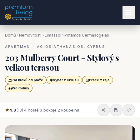
Domů
Nemovitosti
Limassol
Potamos Germasogeias
APARTMÁN · AGIOS ATHANASIOS, CYPRUS
203 Mulberry Court - Stylový s
velkou terasou
Pár kroků od pláže
Výběr z luxusu
Práce z ráje
Pro rodiny
4.9
(13)
·
4 hosté
·
3 pokoje
·
2 koupelna