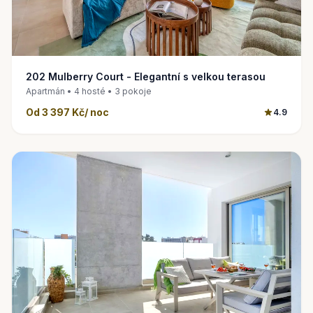
202 Mulberry Court - Elegantní s velkou terasou
Apartmán • 4 hosté • 3 pokoje
Od
3 397 Kč
/ noc
4.9