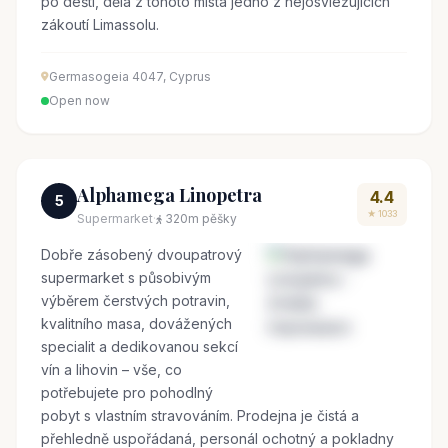
po dešti, dělá z tohoto místa jedno z nejosviežujících
zákoutí Limassolu.
Germasogeia 4047, Cyprus
Open now
Alphamega Linopetra
4.4
5
★ 1033
Supermarket
·
320m pěšky
Dobře zásobený dvoupatrový
supermarket s působivým
výběrem čerstvých potravin,
kvalitního masa, dovážených
specialit a dedikovanou sekcí
vín a lihovin – vše, co
potřebujete pro pohodlný
pobyt s vlastním stravováním. Prodejna je čistá a
přehledně uspořádaná, personál ochotný a pokladny