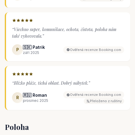
fungovaly dobře (pračka, myčka, bojler, klimatizace). Byl
malý problém s čištěním, ale majitel reagoval rychle a vyřešil
to a ještě vyměnil pánvici za úplně novou na naši žádost.
Komunikace s majitelem byla rychlá a zdvořilá a pozdní
“
Všechno super, komunikace, ochota, čistota, poloha nám
check-in o půlnoci proběhl bez problémů. Celkově jsme byli se
také vyhovovala.
”
svým pobytem spokojeni a můžeme tento apartmán
doporučit.
”
🇸🇰 Patrik
P
Ověřená recenze Booking.com
září 2025
“
Blízko pláže, tichá oblast. Dobrý nábytek.
”
🇷🇺 Roman
Ověřená recenze Booking.com
R
prosinec 2025
Přeloženo z ruštiny
Poloha