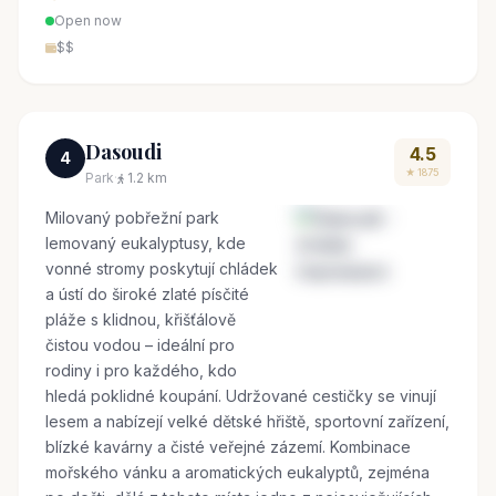
Open now
$$
Dasoudi
4.5
4
★ 1875
Park
·
1.2 km
Milovaný pobřežní park
lemovaný eukalyptusy, kde
vonné stromy poskytují chládek
a ústí do široké zlaté písčité
pláže s klidnou, křišťálově
čistou vodou – ideální pro
rodiny i pro každého, kdo
hledá poklidné koupání. Udržované cestičky se vinují
lesem a nabízejí velké dětské hřiště, sportovní zařízení,
blízké kavárny a čisté veřejné zázemí. Kombinace
mořského vánku a aromatických eukalyptů, zejména