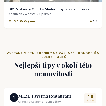
301 Mulberry Court - Moderní byt s velkou terasou
Apartmán • 4 hosté • 3 pokoje
Od
3 105 Kč
/ noc
4.9
VYBRANÉ MÍSTNÍ PODNIKY NA ZÁKLADĚ HODNOCENÍ A
RECENZÍ HOSTŮ
Nejlepší tipy v okolí této
nemovitosti
MEZE Taverna Restaurant
4.8
1
★ 4549
Greek restaurant
·
180m pěšky