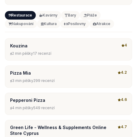
Restaurace
Kavárny
Bary
Pláže
Nakupování
Kultura
Posilovny
Atrakce
4
Kouzina
2 min pěšky
17 recenzí
4.2
Pizza Mia
3 min pěšky
299 recenzí
4.6
Pepperoni Pizza
4 min pěšky
549 recenzí
4.7
Green Life - Wellness & Supplements Online
Store Cyprus