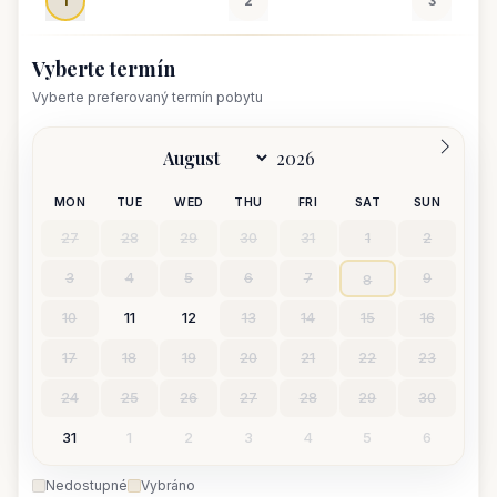
1
2
3
Vyberte termín
Vyberte preferovaný termín pobytu
MON
TUE
WED
THU
FRI
SAT
SUN
27
28
29
30
31
1
2
3
4
5
6
7
9
8
10
11
12
13
14
15
16
17
18
19
20
21
22
23
24
25
26
27
28
29
30
31
1
2
3
4
5
6
Nedostupné
Vybráno