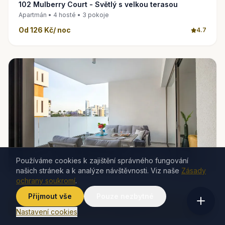
102 Mulberry Court - Světlý s velkou terasou
Apartmán • 4 hosté • 3 pokoje
Od 126 Kč/ noc
4.7
Používáme cookies k zajištění správného fungování
našich stránek a k analýze návštěvnosti. Viz naše
Zásady
ochrany soukromí
.
132 Kč
4.9
(13)
/ noc
OD
Přijmout vše
Pouze nezbytné
Rezervujte nyní – nejlepší cena
302 Mulberry Court - Útulný byt s velkou terasou
Nastavení cookies
Apartmán • 4 hosté • 3 pokoje