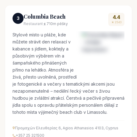
Columbia Beach
4.4
3
★ 2543
Restaurant
·
710m pěšky
Stylové místo u pláže, kde
můžete strávit den relaxací v
kabance s jídlem, koktejly a
působivým výběrem vín a
šampaňského přinášených
přímo na lehátko. Atmosféra je
živá, přesto uvolněná, prostředí
je fotogenické a večery s tematickými akcemi jsou
nezapomenutelné – nedělní řecký večer s živou
hudbou je zvláštní atrakcí. Čerstvá a pečlivě připravená
jídla spolu s opravdu přátelským personálem dělají z
tohoto místa výjimečný beach club v Limassolu.
Προμαχών Ελευθερίας 6, Agios Athanasios 4103, Cyprus
+357 25 321500