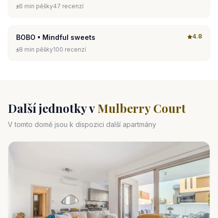
6 min pěšky
47 recenzí
4.8
BOBO • Mindful sweets
8 min pěšky
100 recenzí
Další jednotky v
Mulberry Court
V tomto domě jsou k dispozici další apartmány