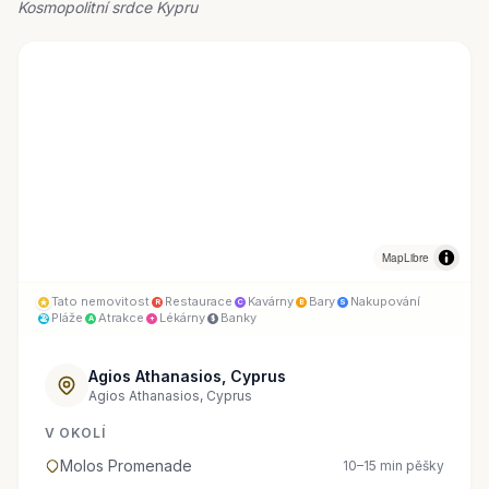
Kosmopolitní srdce Kypru
MapLibre
Tato nemovitost
Restaurace
Kavárny
Bary
Nakupování
R
C
B
S
Pláže
Atrakce
Lékárny
Banky
🏖
A
+
$
Agios Athanasios, Cyprus
Agios Athanasios, Cyprus
V OKOLÍ
Molos Promenade
10–15 min pěšky