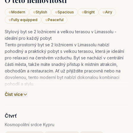
O této nemovitosti
Modern
Stylish
Spacious
Bright
Airy
Fully equipped
Peaceful
Stylový byt se 2 ložnicemi a velkou terasou v Limassolu -
ideální pro každý pobyt
Tento prostorný byt se 2 ložnicemi v Limassolu nabízí
pohodlný a praktický pobyt s velkou terasou, která je ideální
pro relaxaci na čerstvém vzduchu. Byt se nachází v centrální
části města, takže máte snadný přístup k místním atrakcím,
obchodům a restauracím. Ať už přijíždíte pracovně nebo na
dovolenou, tento moderní byt nabízí dokonalou kombinaci
pohodlí a stylu.
Vybavení bytu:
Číst více
Dvě prostorné ložnice
se světlými, vzdušnými pokoji
navrženými pro odpočinek a relaxaci
Čtvrť
Plně vybavená kuchyně pro vaše kulinářské potřeby
Pohodlné obývací prostory ideální pro odpočinek po dni
Kosmopolitní srdce Kypru
plném výletů nebo práce