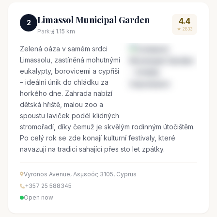
Limassol Municipal Garden
4.4
2
★ 2833
Park
·
1.15 km
Zelená oáza v samém srdci
Limassolu, zastíněná mohutnými
eukalypty, borovicemi a cypřiši
– ideální únik do chládku za
horkého dne. Zahrada nabízí
dětská hřiště, malou zoo a
spoustu laviček podél klidných
stromořadí, díky čemuž je skvělým rodinným útočištěm.
Po celý rok se zde konají kulturní festivaly, které
navazují na tradici sahající přes sto let zpátky.
Vyronos Avenue, Λεμεσός 3105, Cyprus
+357 25 588345
Open now