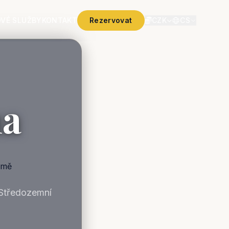
VÉ SLUŽBY
KONTAKT
Rezervovat
CZK
CS
na
 Středozemní