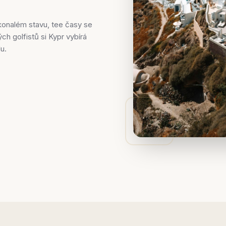
okonalém stavu, tee časy se
ch golfistů si Kypr vybírá
u.