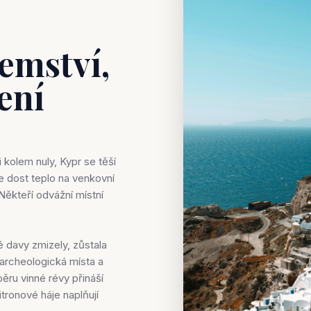
jemství,
lení
 kolem nuly, Kypr se těší
 dost teplo na venkovní
 Někteří odvážní místní
ké davy zmizely, zůstala
archeologická místa a
běru vinné révy přináší
tronové háje naplňují