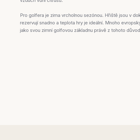
vzduch vůní citrusů.
Pro golfera je zima vrcholnou sezónou. Hřiště jsou v d
rezervují snadno a teplota hry je ideální. Mnoho evropský
jako svou zimní golfovou základnu právě z tohoto důvod