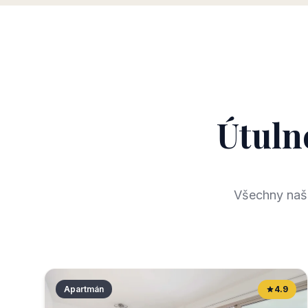
Útuln
Všechny naše
Apartmán
4.9