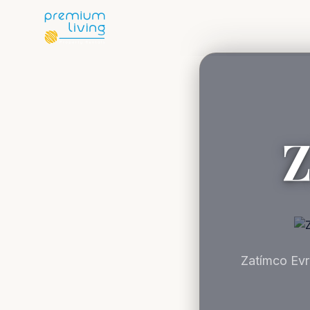
Z
Zatímco Evr