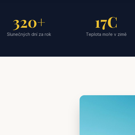
320+
17C
Slunečných dní za rok
Teplota moře v zimě