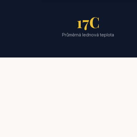
17C
Průměrná lednová teplota