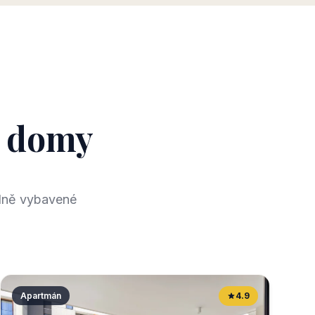
é domy
plně vybavené
Apartmán
4.9