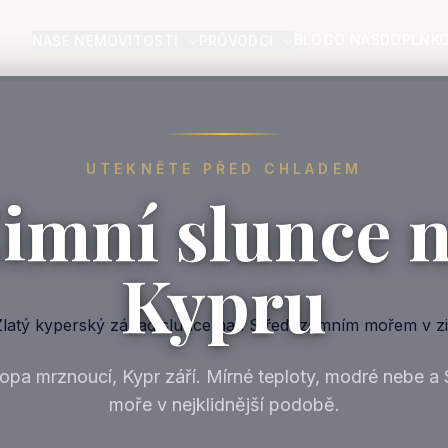
BLOG
O NÁS
DOPLŇKO
NAŠE NEMOVITOSTI
PRŮVODCI
UTEKNĚTE PŘED CHLADEM
imní slunce 
Kypru
opa mrznoucí, Kypr září. Mírné teploty, modré nebe a
moře v nejklidnější podobě.