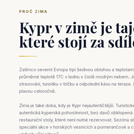
PROČ ZIMA
Kypr v zimě je ta
které stojí za sdí
Zatímco severní Evropa trpí šedivou oblohou a teplotami
průměrné teplotě 17C v lednu s čistě modrým nebem. Je
stravování, turistiku v tričku a odpolední kávu na terase.
plavou celoročně.
Zima je také doba, kdy je Kypr nejautentičtější. Turistic
autentická kyperská pohostinnost, bez davů obklopená 
restaurační stoly, které není nutné rezervovat. Sezóna s
speciální akce v horských vesnicích a pomerančové a ci