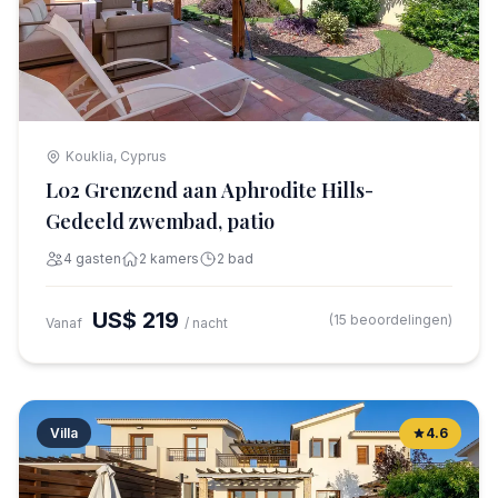
Kouklia, Cyprus
L02 Grenzend aan Aphrodite Hills-
Gedeeld zwembad, patio
4 gasten
2 kamers
2 bad
US$ 219
(15 beoordelingen)
Vanaf
/ nacht
Villa
4.6