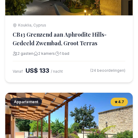
Kouklia, Cyprus
CB13 Grenzend aan Aphrodite Hills-
Gedeeld Zwembad, Groot Terras
2 gasten
2 kamers
1 bad
US$ 133
(24 beoordelingen)
Vanaf
/ nacht
Appartement
4.7