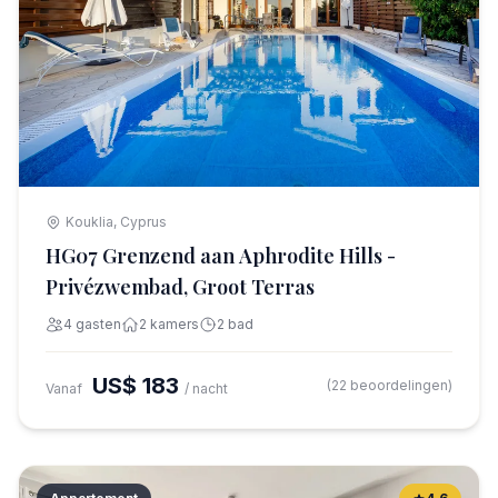
Kouklia, Cyprus
HG07 Grenzend aan Aphrodite Hills -
Privézwembad, Groot Terras
4 gasten
2 kamers
2 bad
US$ 183
(22 beoordelingen)
Vanaf
/ nacht