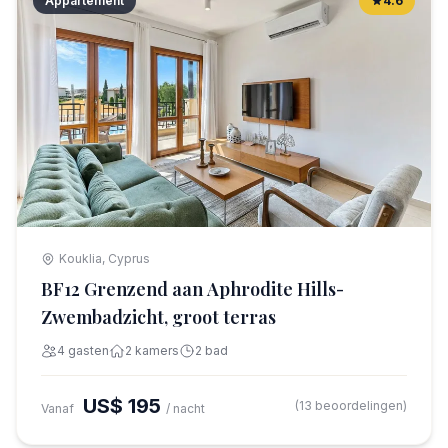
Appartement
4.6
Kouklia, Cyprus
BF12 Grenzend aan Aphrodite Hills-
Zwembadzicht, groot terras
4 gasten
2 kamers
2 bad
US$ 195
(13 beoordelingen)
Vanaf
/ nacht