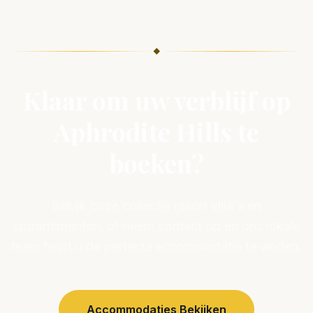
◆
Klaar om uw verblijf op
Aphrodite Hills te
boeken?
Bekijk onze collectie resort villa's en
appartementen, of neem contact op en ons lokale
team helpt u de perfecte accommodatie te vinden.
Accommodaties Bekijken