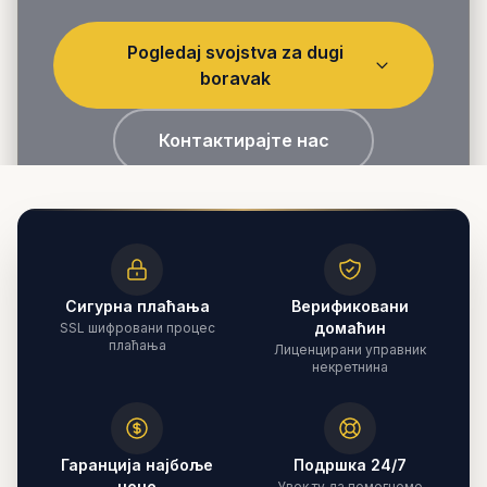
Pogledaj svojstva za dugi
boravak
Контактирајте нас
Сигурна плаћања
Верификовани
домаћин
SSL шифровани процес
плаћања
Лиценцирани управник
некретнина
Гаранција најбоље
Подршка 24/7
цене
Увек ту да помогнемо