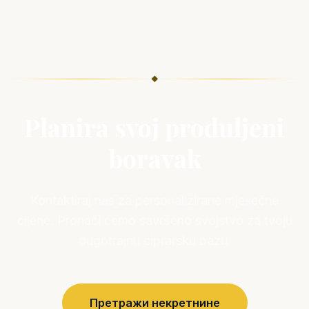
◆
Planira svoj produljeni
boravak
Kontaktiraj nas za personalizirane mjesečne
cijene. Pronaći ćemo savršeno svojstvo za tvoju
dugotrajnu ciprarsku bazu.
Претражи некретнине