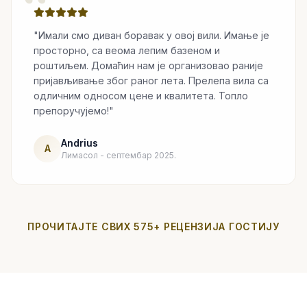
“
"Имали смо диван боравак у овој вили. Имање је
просторно, са веома лепим базеном и
роштиљем. Домаћин нам је организовао раније
пријављивање због раног лета. Прелепа вила са
одличним односом цене и квалитета. Топло
препоручујемо!"
Andrius
A
Лимасол - септембар 2025.
ПРОЧИТАЈТЕ СВИХ 575+ РЕЦЕНЗИЈА ГОСТИЈУ