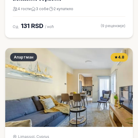
4 гости
3 собе
2 купатило
131 RSD
(9 рецензије)
Од
/ ноћ
Апартман
4.8
Limassol, Cyprus