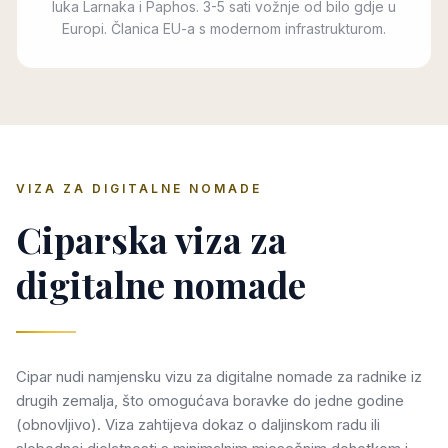
luka Larnaka i Paphos. 3-5 sati vožnje od bilo gdje u
Europi. Članica EU-a s modernom infrastrukturom.
VIZA ZA DIGITALNE NOMADE
Ciparska viza za
digitalne nomade
Cipar nudi namjensku vizu za digitalne nomade za radnike iz
drugih zemalja, što omogućava boravke do jedne godine
(obnovljivo). Viza zahtijeva dokaz o daljinskom radu ili