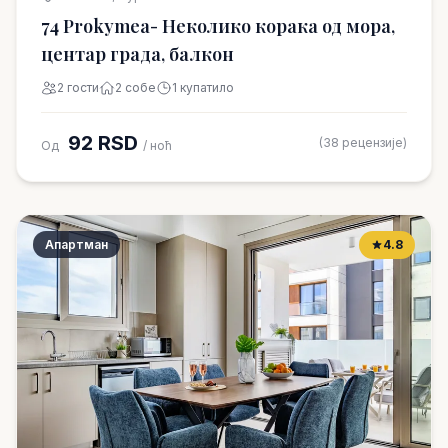
74 Prokymea- Неколико корака од мора,
центар града, балкон
2 гости
2 собе
1 купатило
92 RSD
(38 рецензије)
Од
/ ноћ
Апартман
4.8