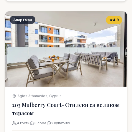
Апартман
4.9
Agios Athanasios, Cyprus
203 Mulberry Court- Стилски са великом
терасом
4 гости
3 собе
2 купатило