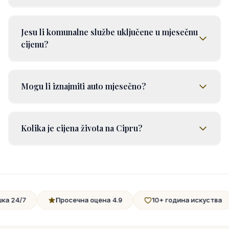
Jesu li komunalne službe uključene u mjesečnu
cijenu?
Mogu li iznajmiti auto mjesečno?
Kolika je cijena života na Cipru?
Просечна оцена 4.9
10+ година искуства
Погод