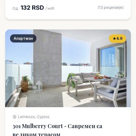
132 RSD
(13 рецензије)
Од
/ ноћ
Апартман
4.9
Lemesos, Cyprus
301 Mulberry Court - Савремен са
великом терасом