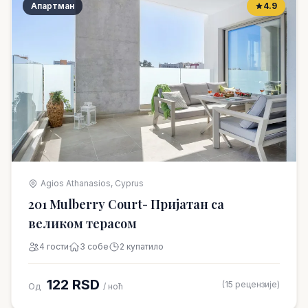
Апартман
4.9
Agios Athanasios, Cyprus
201 Mulberry Court- Пријатан са
великом терасом
4 гости
3 собе
2 купатило
122 RSD
(15 рецензије)
Од
/ ноћ