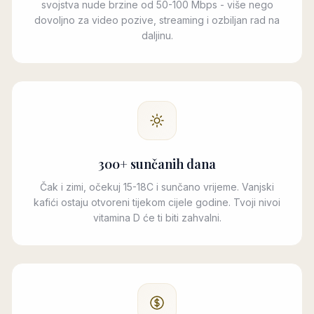
svojstva nude brzine od 50-100 Mbps - više nego
dovoljno za video pozive, streaming i ozbiljan rad na
daljinu.
300+ sunčanih dana
Čak i zimi, očekuj 15-18C i sunčano vrijeme. Vanjski
kafići ostaju otvoreni tijekom cijele godine. Tvoji nivoi
vitamina D će ti biti zahvalni.