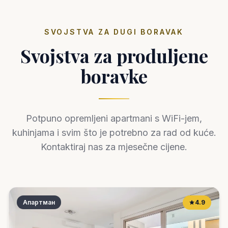
SVOJSTVA ZA DUGI BORAVAK
Svojstva za produljene
boravke
Potpuno opremljeni apartmani s WiFi-jem,
kuhinjama i svim što je potrebno za rad od kuće.
Kontaktiraj nas za mjesečne cijene.
Апартман
4.9