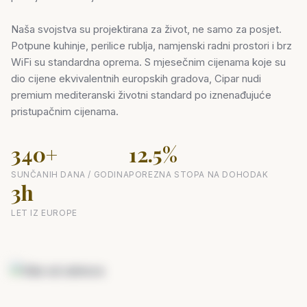
Naša svojstva su projektirana za život, ne samo za posjet.
Potpune kuhinje, perilice rublja, namjenski radni prostori i brz
WiFi su standardna oprema. S mjesečnim cijenama koje su
dio cijene ekvivalentnih europskih gradova, Cipar nudi
premium mediteranski životni standard po iznenađujuće
pristupačnim cijenama.
340+
12.5%
SUNČANIH DANA / GODINA
POREZNA STOPA NA DOHODAK
3h
LET IZ EUROPE