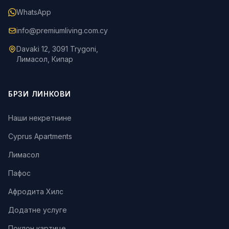
WhatsApp
info@premiumliving.com.cy
Davaki 12, 3091 Trygoni,
Лимасол, Кипар
БРЗИ ЛИНКОВИ
Наши некретнине
Cyprus Apartments
Лимасол
Пафос
Афродита Хилс
Додатне услуге
Поклон картице