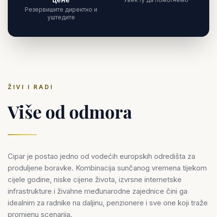
Резервишите директно и
уштедите
ŽIVI I RADI
Više od odmora
Cipar je postao jedno od vodećih europskih odredišta za
produljene boravke. Kombinacija sunčanog vremena tijekom
cijele godine, niske cijene života, izvrsne internetske
infrastrukture i živahne međunarodne zajednice čini ga
idealnim za radnike na daljinu, penzionere i sve one koji traže
promjenu scenarija.