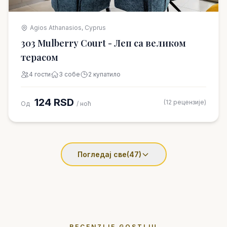
Agios Athanasios, Cyprus
303 Mulberry Court - Леп са великом
терасом
4 гости
3 собе
2 купатило
124 RSD
(12 рецензије)
Од
/ ноћ
Погледај све
(47)
RECENZIJE GOSTIJU