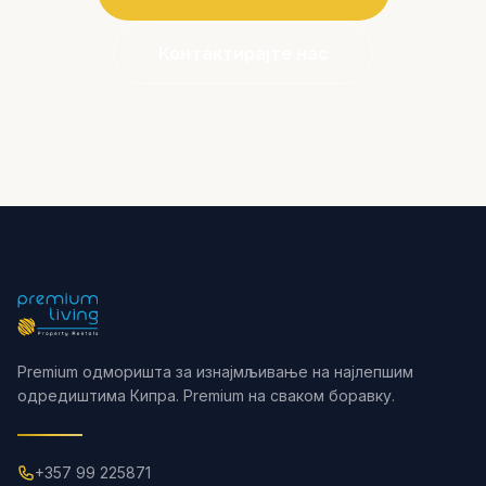
Контактирајте нас
Premium одморишта за изнајмљивање на најлепшим
одредиштима Кипра. Premium на сваком боравку.
+357 99 225871