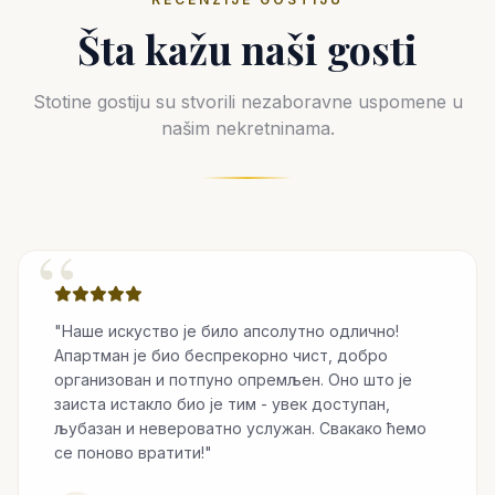
Šta kažu naši gosti
Stotine gostiju su stvorili nezaboravne uspomene u
našim nekretninama.
“
"Наше искуство је било апсолутно одлично!
Апартман је био беспрекорно чист, добро
организован и потпуно опремљен. Оно што је
заиста истакло био је тим - увек доступан,
љубазан и невероватно услужан. Свакако ћемо
се поново вратити!"