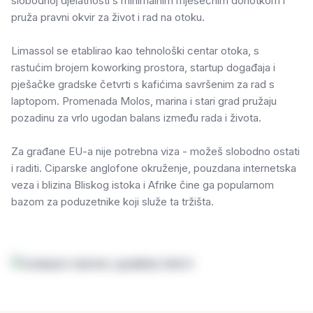
slobodnoj djelatnosti s minimalnim mjesečnim dohotkom i
pruža pravni okvir za život i rad na otoku.
Limassol se etablirao kao tehnološki centar otoka, s
rastućim brojem koworking prostora, startup događaja i
pješačke gradske četvrti s kafićima savršenim za rad s
laptopom. Promenada Molos, marina i stari grad pružaju
pozadinu za vrlo ugodan balans između rada i života.
Za građane EU-a nije potrebna viza - možeš slobodno ostati
i raditi. Ciparske anglofone okruženje, pouzdana internetska
veza i blizina Bliskog istoka i Afrike čine ga popularnom
bazom za poduzetnike koji služe ta tržišta.