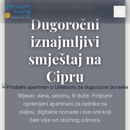
PRODULJENI BORAVCI
Dugoročni
iznajmljivi
smještaj na
Cipru
Mjesec dana, sezonu, ili duže. Potpuno
opremljeni apartmani za radnike na
daljinu, digitalne nomade i sve one koji
žele više od običnog odmora.