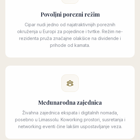
Povoljni porezni režim
Cipar nudi jedno od najatraktivnijih poreznih
okruženja u Europi za pojedince i tvrtke. Režim ne-
rezidenta pruža značajne olakšice na dividende i
prihode od kamata.
Međunarodna zajednica
Živahna zajednica ekspata i digitalnih nomada,
posebno u Limassolu. Koworking prostori, susretanja i
networking eventi čine lakšim uspostavljanje veza.