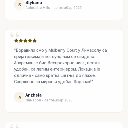
Styliana
S
Aphrodite Hills - септембар 2025.
“
"Боравили смо у Mulberry Court у Лимасолу са
пријатељима и потпуно нам се свидело.
Апартман је био беспрекорно чист, веома
удобан, са лепим ентеријером. Локација је
одлична - само кратка шетња до плаже.
Савршено за миран и удобан боравак!"
Anzhela
A
Лимасол - септембар 2025.