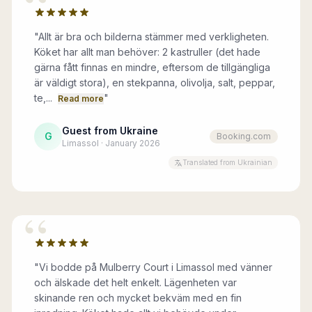
“
"
Allt är bra och bilderna stämmer med verkligheten.
Köket har allt man behöver: 2 kastruller (det hade
gärna fått finnas en mindre, eftersom de tillgängliga
är väldigt stora), en stekpanna, olivolja, salt, peppar,
te,...
"
Read more
Guest from Ukraine
G
Booking.com
Limassol · January 2026
Translated from Ukrainian
“
"
Vi bodde på Mulberry Court i Limassol med vänner
och älskade det helt enkelt. Lägenheten var
skinande ren och mycket bekväm med en fin