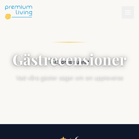
Gästrecensioner
Vad våra gäster säger om sin upplevelse