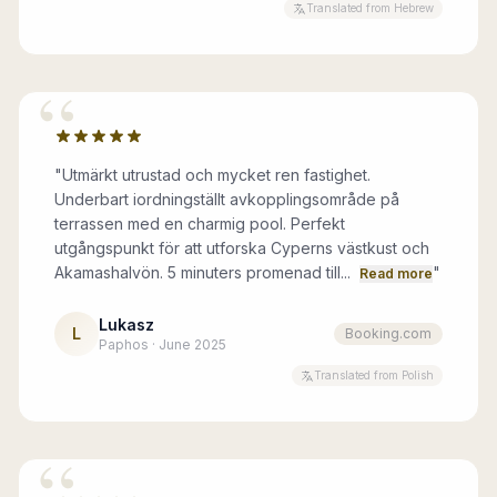
Translated from Hebrew
“
"
Utmärkt utrustad och mycket ren fastighet.
Underbart iordningställt avkopplingsområde på
terrassen med en charmig pool. Perfekt
utgångspunkt för att utforska Cyperns västkust och
Akamashalvön. 5 minuters promenad till...
"
Read more
Lukasz
L
Booking.com
Paphos · June 2025
Translated from Polish
“