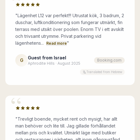
“
"
Lägenhet L12 var perfekt!!! Utrustat kök, 3 badrum, 2
duschar, luftkonditionering som fungerar utmärkt, fin
terrass med utsikt över poolen. Enorm TV i ett avskilt
och trivsamt utrymme. Privat parkering vid
lägenhetens...
"
Read more
Guest from Israel
G
Booking.com
Aphrodite Hills · August 2025
Translated from Hebrew
“
"
Trevligt boende, mycket rent och mysigt, har allt
man behöver och lite till. Jag gillade förhållandet
mellan pris och kvalitet. Utmärkt läge med butiker
och restauranger i närheten, allt inom gångavstånd.