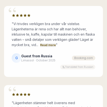
“
"
Vi trivdes verkligen bra under vår vistelse.
Lägenheterna är rena och har allt man behöver,
inklusive te, kaffe, kapslar till maskinen och en flaska
vatten – små detaljer som verkligen gläder! Läget är
mycket bra, vid...
"
Read more
Guest from Russia
G
Booking.com
Limassol · October 2025
Translated from Russian
“
"
Lägenheten stämmer helt överens med