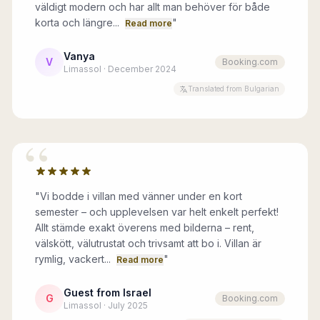
väldigt modern och har allt man behöver för både
korta och längre...
"
Read more
Vanya
V
Booking.com
Limassol · December 2024
Translated from Bulgarian
“
"
Vi bodde i villan med vänner under en kort
semester – och upplevelsen var helt enkelt perfekt!
Allt stämde exakt överens med bilderna – rent,
välskött, välutrustat och trivsamt att bo i. Villan är
rymlig, vackert...
"
Read more
Guest from Israel
G
Booking.com
Limassol · July 2025