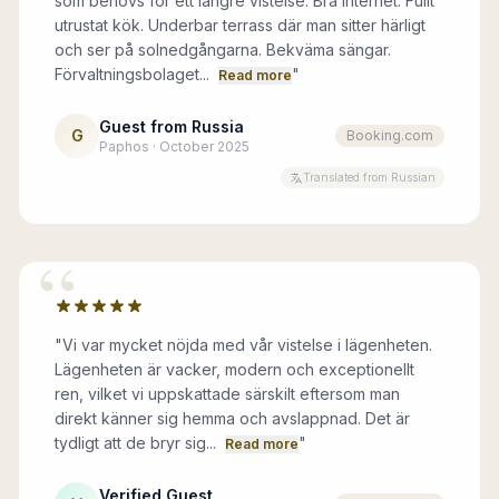
som behövs för ett längre vistelse. Bra internet. Fullt
utrustat kök. Underbar terrass där man sitter härligt
och ser på solnedgångarna. Bekväma sängar.
Förvaltningsbolaget...
"
Read more
Guest from Russia
G
Booking.com
Paphos · October 2025
Translated from Russian
“
"
Vi var mycket nöjda med vår vistelse i lägenheten.
Lägenheten är vacker, modern och exceptionellt
ren, vilket vi uppskattade särskilt eftersom man
direkt känner sig hemma och avslappnad. Det är
tydligt att de bryr sig...
"
Read more
Verified Guest