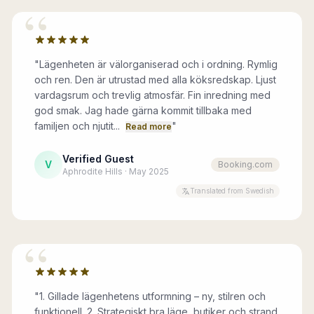
“
"
Lägenheten är välorganiserad och i ordning. Rymlig
och ren. Den är utrustad med alla köksredskap. Ljust
vardagsrum och trevlig atmosfär. Fin inredning med
god smak. Jag hade gärna kommit tillbaka med
familjen och njutit...
"
Read more
Verified Guest
V
Booking.com
Aphrodite Hills · May 2025
Translated from Swedish
“
"
1. Gillade lägenhetens utformning – ny, stilren och
funktionell. 2. Strategiskt bra läge, butiker och strand