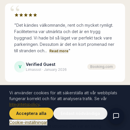
“
"
Det kändes välkomnande, rent och mycket rymligt.
Faciliteterna var utmärkta och det är en trygg
byggnad. Vi hade bil så läget var perfekt tack vare
parkeringen. Dessutom är det en kort promenad ner
till stranden och...
"
Read more
Verified Guest
V
Booking.com
Limassol · January 2026
“
Vi använder cookies för att säkerställa att vår webbplats
fungerar korrekt och för att analysera trafik. Se vår
Integritetspolicy
.
"Tack, herr Andreas. Vistelsen var underbar och
Acceptera alla
Endast nödvändiga
bekväm. Allt var rent, utsikten var fantastisk och
Cookie-inställningar
lägenheten var fullt utrustad. Det var en härlig