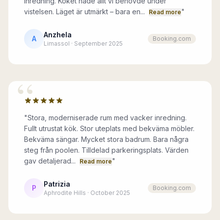
inredning. Köket hade allt vi behövde under
vistelsen. Läget är utmärkt – bara en...
"
Read more
Anzhela
A
Booking.com
Limassol · September 2025
“
"
Stora, moderniserade rum med vacker inredning.
Fullt utrustat kök. Stor uteplats med bekväma möbler.
Bekväma sängar. Mycket stora badrum. Bara några
steg från poolen. Tilldelad parkeringsplats. Värden
gav detaljerad...
"
Read more
Patrizia
P
Booking.com
Aphrodite Hills · October 2025