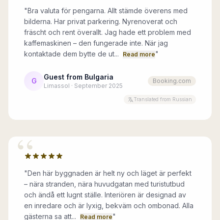
"
Bra valuta för pengarna. Allt stämde överens med
bilderna. Har privat parkering. Nyrenoverat och
fräscht och rent överallt. Jag hade ett problem med
kaffemaskinen – den fungerade inte. När jag
kontaktade dem bytte de ut...
"
Read more
Guest from Bulgaria
G
Booking.com
Limassol · September 2025
Translated from Russian
“
"
Den här byggnaden är helt ny och läget är perfekt
– nära stranden, nära huvudgatan med turistutbud
och ändå ett lugnt ställe. Interiören är designad av
en inredare och är lyxig, bekväm och ombonad. Alla
gästerna sa att...
"
Read more