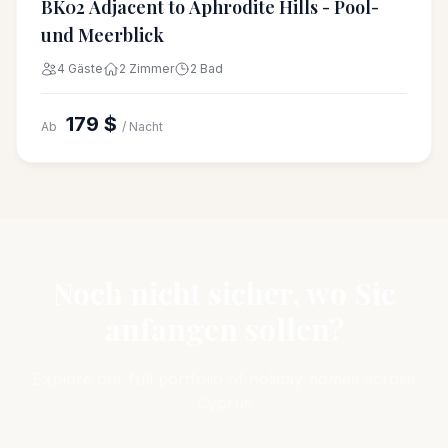
BK02 Adjacent to Aphrodite Hills - Pool-
und Meerblick
4 Gäste
2 Zimmer
2 Bad
179 $
Ab
/ Nacht
Noch nicht sicher, wo Sie
anfangen sollen?
Explore our full portfolio of holiday homes across
Cyprus