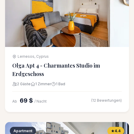
Lemesos, Cyprus
Olga Apt 4 - Charmantes Studio im
Erdgeschoss
2 Gäste
1 Zimmer
1 Bad
69 $
(12 Bewertungen)
Ab
/ Nacht
Apartment
4.4