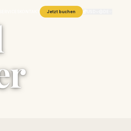
SERVICES
KONTAKT
Jetzt buchen
USD
DE
l
er