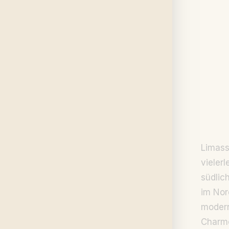
Limass
vieler
südlic
im Nor
modern
Charme