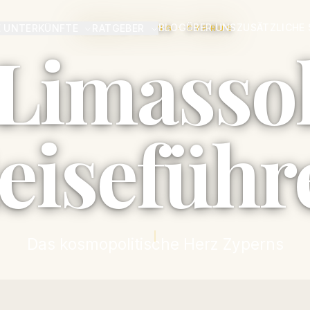
BLOG
ÜBER UNS
ZUSÄTZLICHE 
E UNTERKÜNFTE
RATGEBER
PREMIUM LIVING · CYPRUS
Limasso
eiseführ
Das kosmopolitische Herz Zyperns