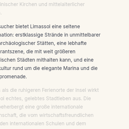
inischer Kirchen und mittelalterlicher
.
sucher bietet Limassol eine seltene
ation: erstklassige Strände in unmittelbarer
rchäologischer Stätten, eine lebhafte
rantszene, die mit weit größeren
ischen Städten mithalten kann, und eine
ultur rund um die elegante Marina und die
dpromenade.
als die ruhigeren Ferienorte der Insel wirkt
ol echtes, gelebtes Stadtleben aus. Die
beherbergt eine große internationale
schaft, die vom wirtschaftsfreundlichen
 den internationalen Schulen und dem