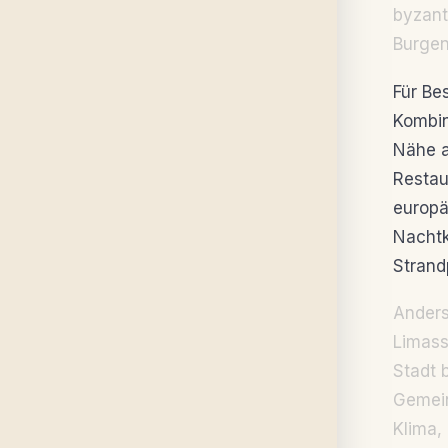
byzant
Burgen
Für Be
Kombin
Nähe a
Restau
europä
Nachtk
Stran
Anders 
Limass
Stadt 
Gemein
Klima,