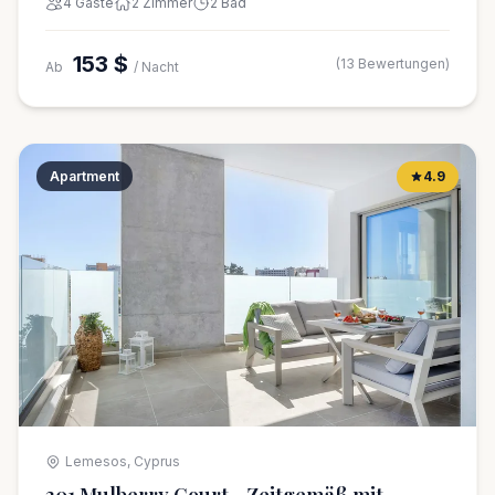
4 Gäste
2 Zimmer
2 Bad
153 $
(13 Bewertungen)
Ab
/ Nacht
Apartment
4.9
Lemesos, Cyprus