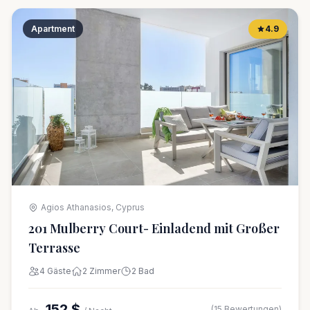
Apartment
4.9
Agios Athanasios, Cyprus
201 Mulberry Court- Einladend mit Großer
Terrasse
4 Gäste
2 Zimmer
2 Bad
152 $
(15 Bewertungen)