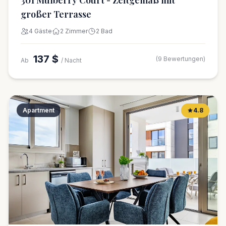
301 Mulberry Court - Zeitgemäß mit
großer Terrasse
4 Gäste
2 Zimmer
2 Bad
137 $
(9 Bewertungen)
Ab
/ Nacht
Apartment
4.8