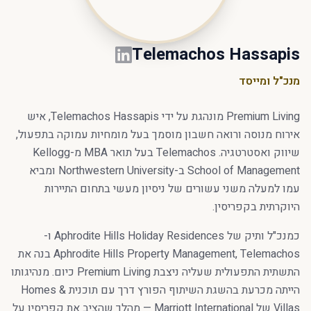
Telemachos Hassapis
מנכ"ל ומייסד
Premium Living מונהגת על ידי Telemachos Hassapis, איש
אירוח מנוסה ורואה חשבון מוסמך בעל מומחיות עמוקה בתפעול,
שיווק ואסטרטגיה. Telemachos בעל תואר MBA מ-Kellogg
School of Management ב-Northwestern University ומביא
עמו למעלה משני עשורים של ניסיון מעשי בתחום התיירות
היוקרתית בקפריסין.
כמנכ"ל ותיק של Aphrodite Hills Holiday Residences ו-
Aphrodite Hills Property Management, Telemachos בנה את
התשתית התפעולית שעליה ניצבת Premium Living כיום. מנהיגותו
הייתה מכרעת בהשגת השיתוף הפורץ דרך עם תוכנית Homes &
Villas של Marriott International — מהלך שהציב את קפריסין על