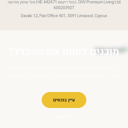
CHV Premium Living Ltd. | מס׳ רישום HE 442471 | מס׳ עוסק מורשה
60020392T
Davaki 12, Flat/Office 401, 3091 Limassol, Cyprus
מוכנים לחוות את ההבדל?
הרשו לנו להראות לכם מה משמעות אמיתית של אירוח
יוקרתי. גלו את אוסף נכסי היוקרה שלנו ברחבי קפריסין.
עיין בנכסים
צור קשר