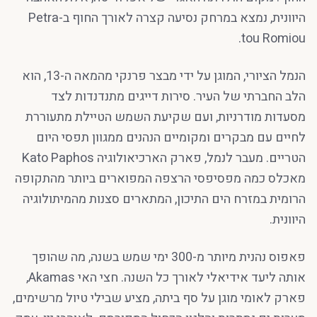
היוונית, נמצא במרחק נסיעה קצרה לאורך החוף ב-Petra
tou Romiou.
הנמל הציורי, המוגן על ידי מבצר פרנקי מהמאה ה-13, הוא
הלב החברתי של העיר. סירות דייגים מתנדנדות לצד
מסעדות מודרניות, ועם שקיעת השמש הטיילת מתעוררת
לחיים עם מבקרים ומקומיים הנהנים ממגוון תפסי היום
הטריים. מעבר לנמל, פארק הארכיאולוגיה Kato Paphos
מאכלס כמה מפסיפסי הרצפה המפוארים ביותר מהתקופה
הרומית במזרח הים התיכון, המתארים סצנות מהמיתולוגיה
היוונית.
פאפוס נהנית מיותר מ-300 ימי שמש בשנה, מה שהופך
אותה ליעד אידיאלי לאורך כל השנה. חצי האי Akamas,
פארק לאומי מוגן על סף ביתה, מציע שבילי טיול מרשימים,