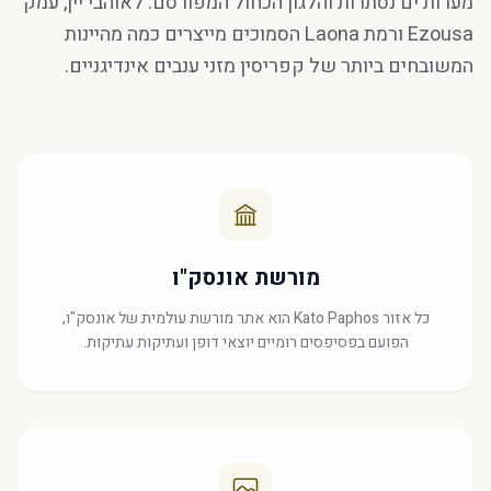
מערות ים נסתרות והלגון הכחול המפורסם. לאוהבי יין, עמק
Ezousa ורמת Laona הסמוכים מייצרים כמה מהיינות
המשובחים ביותר של קפריסין מזני ענבים אינדיגניים.
מורשת אונסק"ו
כל אזור Kato Paphos הוא אתר מורשת עולמית של אונסק"ו,
הפועם בפסיפסים רומיים יוצאי דופן ועתיקות עתיקות.