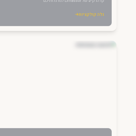
קו הרקיע של Limassol למרגלותיכם
גלה קולקציות