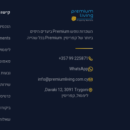
קישור
הנכסים
השכרות נופש Premium ביעדים היפים
ביותר של קפריסין. Premium בכל שהייה.
tments
לימסול
+357 99 225871
פאפוס
WhatsApp
גבעות 
info@premiumliving.com.cy
שירותי
Davaki 12, 3091 Trygoni,
לימסול, קפריסין
כרטיסי
ביקורו
שאלות 