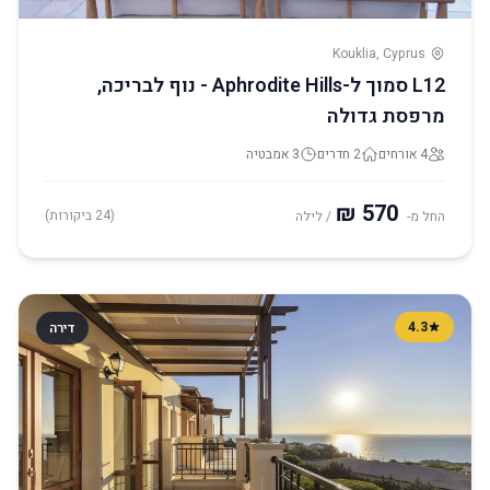
Kouklia, Cyprus
L12 סמוך ל-Aphrodite Hills - נוף לבריכה,
מרפסת גדולה
4 אורחים
2 חדרים
3 אמבטיה
(24 ביקורות)
החל מ-
/ לילה
4.3
דירה