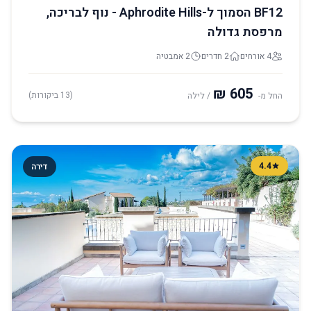
BF12 הסמוך ל-Aphrodite Hills - נוף לבריכה,
מרפסת גדולה
4 אורחים
2 חדרים
2 אמבטיה
(13 ביקורות)
החל מ-
/ לילה
4.4
דירה