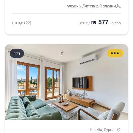
4 אורחים
2 חדרים
2 אמבטיה
(22 ביקורות)
החל מ-
/ לילה
4.6
דירה
Kouklia, Cyprus