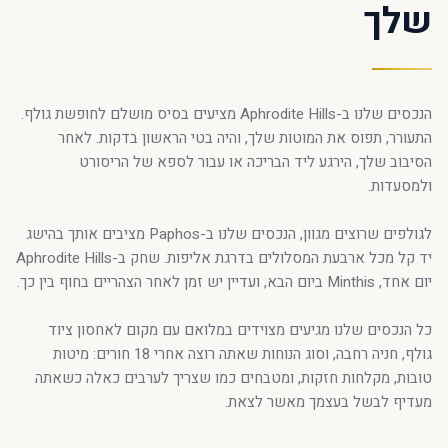
שלך
הנכסים שלנו ב-Aphrodite Hills מציעים בסיס מושלם לחופשת גולף.
התעורר, תפוס את המוטות שלך, והיה בטי הראשון בדקות. לאחר
הסיבוב שלך, הירגע ליד הבריכה או עבור לספא של הריסורט
ולמסעדות.
לגולפים שרוצים מגוון, הנכסים שלנו ב-Paphos מציבים אותך בהישג
יד קל מכל ארבעת המסלולים בדרגת אליפות. שחק ב-Aphrodite Hills
יום אחד, Minthis ביום הבא, ועדיין יש זמן לאחר הצהריים בחוף בין כך.
כל הנכסים שלנו מגיעים מצוידים במלואם עם מקום לאחסון ציוד
גולף, חניה רחבה, וסוג הנוחות שאתה רוצה אחרי 18 חורים: מיטות
טובות, מקלחות חזקות, ומטבחים כמו שצריך לערבים כאלה כשאתה
מעדיף לבשל בעצמך מאשר לצאת.