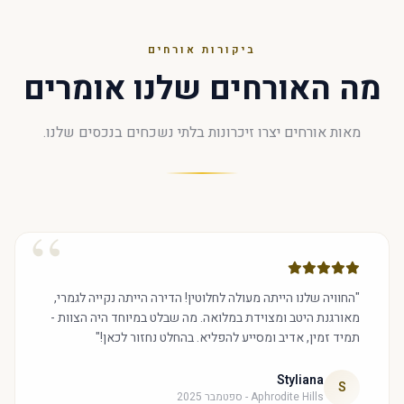
ביקורות אורחים
מה האורחים שלנו אומרים
מאות אורחים יצרו זיכרונות בלתי נשכחים בנכסים שלנו.
“
"החוויה שלנו הייתה מעולה לחלוטין! הדירה הייתה נקייה לגמרי,
מאורגנת היטב ומצוידת במלואה. מה שבלט במיוחד היה הצוות -
תמיד זמין, אדיב ומסייע להפליא. בהחלט נחזור לכאן!"
Styliana
S
Aphrodite Hills - ספטמבר 2025