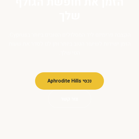
הזמן את חופשת הגולף
שלך
הקצבה פרימיום ליד המסלולים הטובים ביותר בCyprus.
הזמן ישירות לשיעור הטוב ביותר ותן לנו לסדר את שעות
הטי שלך.
נכסי Aphrodite Hills
צור קשר