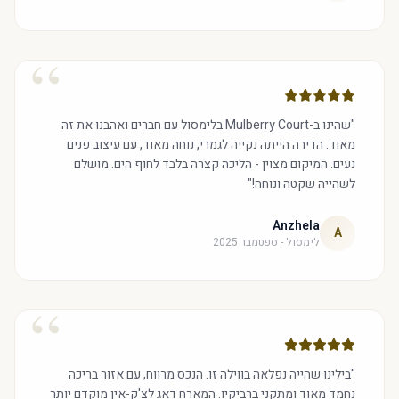
“
"שהינו ב-Mulberry Court בלימסול עם חברים ואהבנו את זה
מאוד. הדירה הייתה נקייה לגמרי, נוחה מאוד, עם עיצוב פנים
נעים. המיקום מצוין - הליכה קצרה בלבד לחוף הים. מושלם
לשהייה שקטה ונוחה!"
Anzhela
A
לימסול - ספטמבר 2025
“
"בילינו שהייה נפלאה בווילה זו. הנכס מרווח, עם אזור בריכה
נחמד מאוד ומתקני ברביקיו. המארח דאג לצ'ק-אין מוקדם יותר