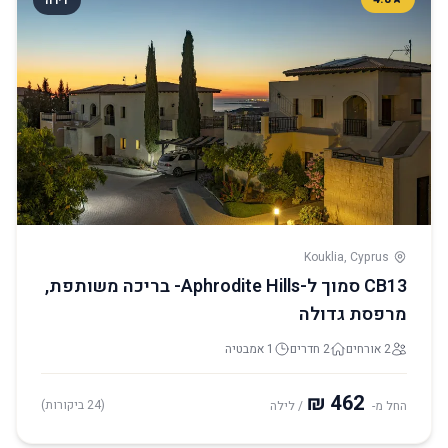
דירה
Kouklia, Cyprus
CB13 סמוך ל-Aphrodite Hills- בריכה משותפת,
מרפסת גדולה
2 אורחים
2 חדרים
1 אמבטיה
(24 ביקורות)
החל מ-
/ לילה