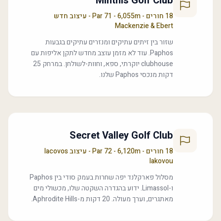
Minthis Golf Club
18 חורים - Par 71 - 6,055m - עיצוב חדש
Mackenzie & Ebert
שזור בין זיתים עתיקים ומנזרים עתיקים בגבעות
Paphos. עוד לא מזמן עוצב מחדש לתקן אליפות עם
clubhouse יוקרתי, ספא, וחוות-לשולחן. במרחק 25
דקות מנכסי Paphos שלנו.
Secret Valley Golf Club
18 חורים - Par 72 - 6,120m - עיצוב Iacovos
Iakovou
מסלול פארקלנד יפה שחרות בעמק סודי בין Paphos
ו-Limassol. ידוע בהגדרה השקטה שלו, מכשולי מים
מאתגרים, וערך מעולה. 20 דקות מ-Aphrodite Hills.