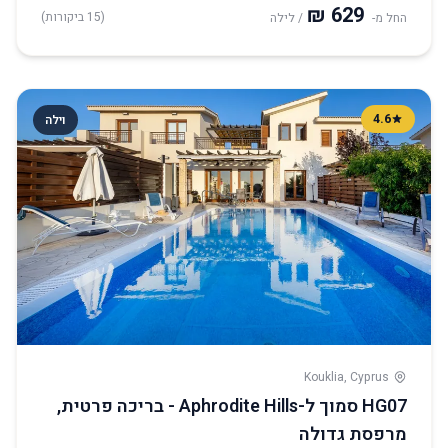
(15 ביקורות)
החל מ-
/ לילה
4.6
וילה
Kouklia, Cyprus
HG07 סמוך ל-Aphrodite Hills - בריכה פרטית,
מרפסת גדולה