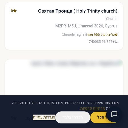
5
Святая Троица ( Holy Trinity church)
Church
M2PR+M5J, Limassol 3026, Cyprus
הליכה של 900 מטר
4 ביקורות
Closed
+357 96 740035
אנו משתמשים בעוגיות כדי להבטיח את תפקוד האתר ולנתח תעבורה.
ראה את
מדיניות פרטיות
.
קבל הכל
הכרחי בלבד
הגדרות עוגיות
5
Ιερός Ναός Αγίας Μαρίνας συν. Καψάλου
Church