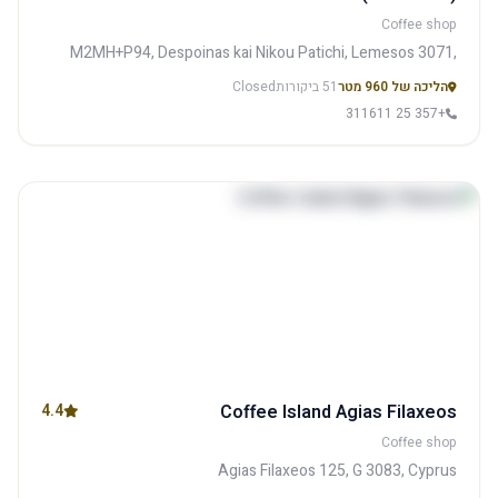
Coffee shop
M2MH+P94, Despoinas kai Nikou Patichi, Lemesos 3071,
Cyprus
הליכה של 960 מטר
51 ביקורות
Closed
+357 25 311611
4.4
Coffee Island Agias Filaxeos
Coffee shop
Agias Filaxeos 125, G 3083, Cyprus