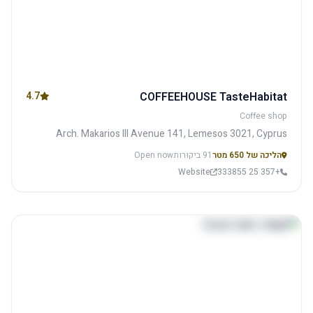
4.7
COFFEEHOUSE TasteHabitat
Coffee shop
Arch. Makarios III Avenue 141, Lemesos 3021, Cyprus
הליכה של 650 מטר
91 ביקורות
Open now
Website
+357 25 333855