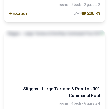
2 rooms - 2 beds - 2 guests
מ-
צפה בנכס →
/לילה
301 Sfiggos - Large Terrace & Rooftop
Communal Pool
4 rooms - 4 beds - 6 guests