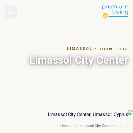
מדריך שכונה - LIMASSOL
Limassol City Center
The beating heart of Limassol. Walk to the castle,
the old market, Molos promenade, and the marina.
The Sfiggos apartments sit right in the middle of it
all.
דף הבית
/
Limassol City Center
/
Limassol