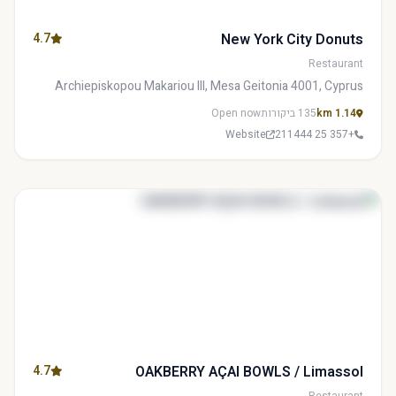
4.7
New York City Donuts
Restaurant
Archiepiskopou Makariou III, Mesa Geitonia 4001, Cyprus
1.14 km
135 ביקורות
Open now
Website
+357 25 211444
4.7
OAKBERRY AÇAI BOWLS / Limassol