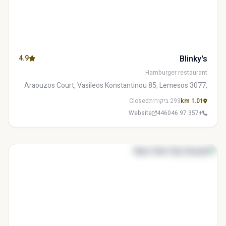
4.9
Blinky's
Hamburger restaurant
Araouzos Court, Vasileos Konstantinou 85, Lemesos 3077,
Cyprus
1.01 km
293 ביקורות
Closed
Website
+357 97 446046