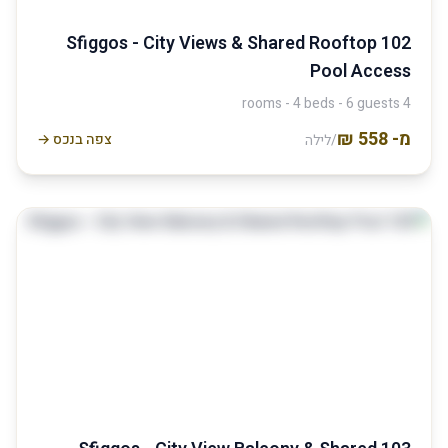
102 Sfiggos - City Views & Shared Rooftop
Pool Access
4 rooms - 4 beds - 6 guests
מ-
צפה בנכס →
/לילה