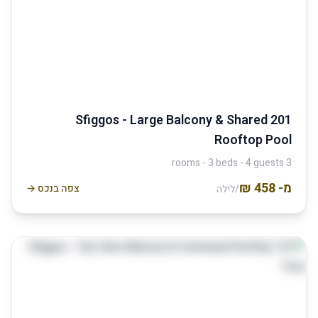
201 Sfiggos - Large Balcony & Shared
Rooftop Pool
3 rooms - 3 beds - 4 guests
מ-
צפה בנכס →
/לילה