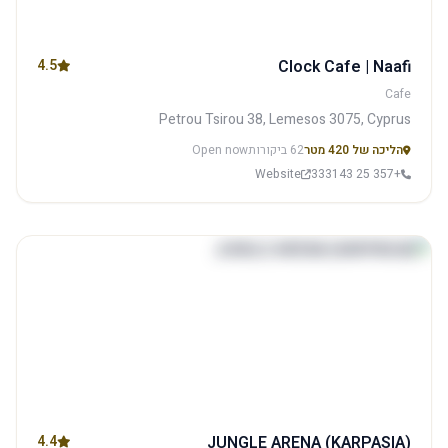
4.5
Clock Cafe | Naafi
Cafe
Petrou Tsirou 38, Lemesos 3075, Cyprus
הליכה של 420 מטר
62 ביקורות
Open now
Website
+357 25 333143
4.4
JUNGLE ARENA (KARPASIA)