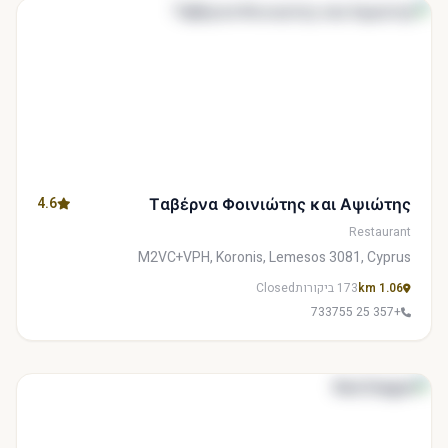
4.6
Ταβέρνα Φοινιώτης και Αψιώτης
Restaurant
M2VC+VPH, Koronis, Lemesos 3081, Cyprus
1.06 km
173 ביקורות
Closed
+357 25 733755