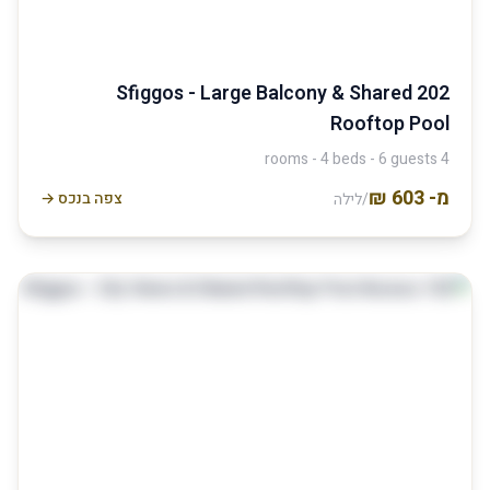
202 Sfiggos - Large Balcony & Shared
Rooftop Pool
4 rooms - 4 beds - 6 guests
מ-
צפה בנכס →
/לילה