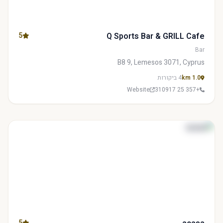
5
Q Sports Bar & GRILL Cafe
Bar
B8 9, Lemesos 3071, Cyprus
1.0 km
4 ביקורות
Website
+357 25 310917
5