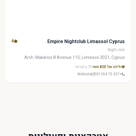
4
Empire Nightclub Limassol Cyprus
Night club
Arch. Makarios III Avenue 115, Lemesos 3021, Cyprus
הליכה של 820 מטר
70 ביקורות
Website
+357 70 001354