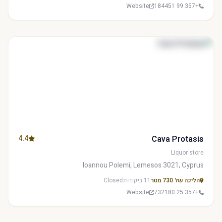
Website
+357 99 184451
4.4
Cava Protasis
Liquor store
Ioannou Polemi, Lemesos 3021, Cyprus
הליכה של 730 מטר
11 ביקורות
Closed
Website
+357 25 732180