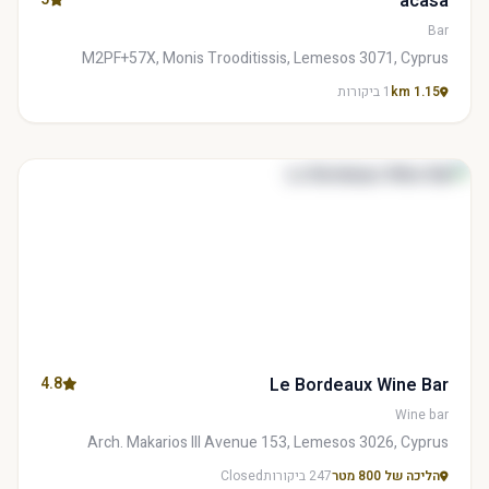
acasa
Bar
M2PF+57X, Monis Trooditissis, Lemesos 3071, Cyprus
1.15 km
1 ביקורות
4.8
Le Bordeaux Wine Bar
Wine bar
Arch. Makarios III Avenue 153, Lemesos 3026, Cyprus
הליכה של 800 מטר
247 ביקורות
Closed