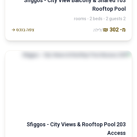
103 Sfiggos - City View Balcony & Shared
Rooftop Pool
2 rooms - 2 beds - 2 guests
מ-
צפה בנכס →
/לילה
203 Sfiggos - City Views & Rooftop Pool
Access